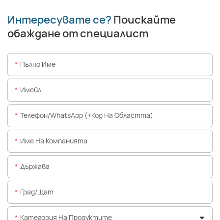
Интересувате се?
Поискайте
обаждане от специалист
Пълно Име
Имейл
Телефон/WhatsApp (+Код На Областта)
Име На Компанията
Държава
Град/щат
Категория На Продуктите