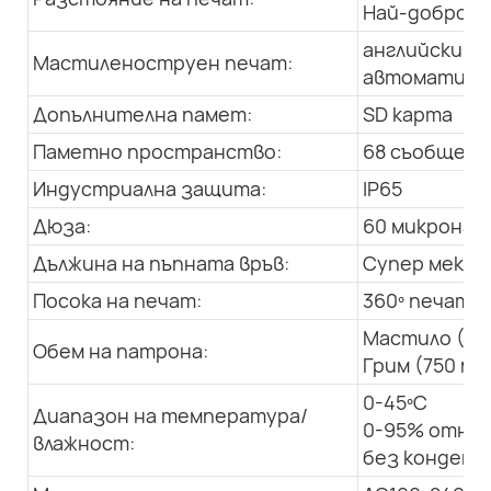
Най-добро: 1
английски, а
Мастиленоструен печат:
автоматична
Допълнителна памет:
SD карта
Паметно пространство:
68 съобщения
Индустриална защита:
IP65
Дюза:
60 микрона
Дължина на пъпната връв:
Супер мека, 
Посока на печат:
360º печат в
Мастило (50
Обем на патрона:
Грим (750 мл
0-45ºC
Диапазон на температура/
0-95% относ
влажност:
без конденз