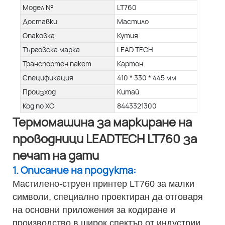
Модел №
LT760
Доставки
Мастило
Опаковка
Кутия
Търговска марка
LEAD TECH
Транспортен пакет
Картон
Спецификация
410 * 330 * 445 мм
Произход
Китай
Код по ХС
8443321300
Термомашина за маркиране на
проводници LEADTECH LT760 за
печат на дати
1. Описание на продукта:
Мастилено-струен принтер LT760 за малки
символи, специално проектиран да отговаря
на основни приложения за кодиране и
производство в широк спектър от индустрии.