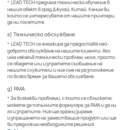
·
LEAD TECH предлага техническо обучение в
нашия обект в град Джухай, Китай. Каним ви,
които се интересувате от нашите принтери,
да ни посетите.
г) Техническо обслужване
·
LEAD TECH се ангажира да предоставя най-
доброто обслужване на нашите клиенти. Ако
има някакъв технически проблем, моля, просто
се обадете или изпратете съобщение на
нашите служители и ние сме на разположение
по всяко време за вашето обслужване
.
д) RMA
·
За всякакви проблеми, с които се сблъскате,
можете да попълните формуляра за RMA и да ни
го изпратите. Ние ще организираме
изпращането на заместващия продукт или ще
ви предложим необходимите решения.