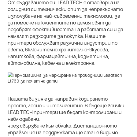
От създаването си, LEAD TECH е отговорна на
солидния си технически опит за непрекъснато
използване на най-съвременни технологии, за
да помогне на клиентите по целия свят да
подобрят ефективността на работата си и да
намалят разходите за покупка. Нашите
принтери обслужват различни индустрии по
света, включително хранително-вкусова,
напиткова, фармацевтична, козметична,
автомобилна, кабелна и електронна.
Нашата визия е да направим кодирането
просто, лесно и интелигентно. В бъдеще всички
LEAD TECH принтери ще бъдат контролирани и
наблюдавани.
чрез свързване към облака. Дистанционното
управление на поддръжката ще стане видимо.