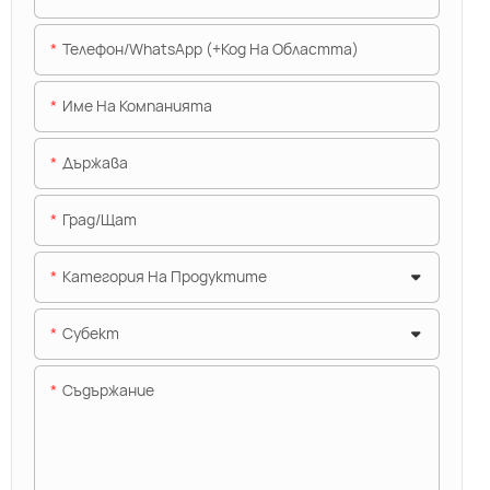
Телефон/WhatsApp (+Код На Областта)
Име На Компанията
Държава
Град/щат
Категория На Продуктите
Субект
Съдържание