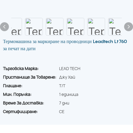
Термомашина за маркиране на проводници Leadtech Lt760
за печат на дати
Търговска Марка:
LEAD TECH
Пристанище За Товарене:
Джу Хай
Плащане:
T/T
Мин. Поръчка:
1 единица
Време За Доставка:
7 дни
Сертифициране:
CE