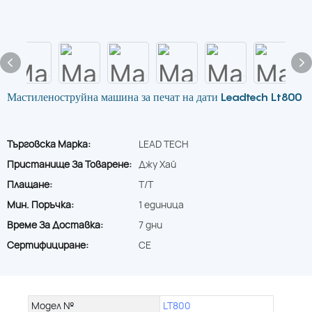
Мастиленоструйна машина за печат на дати Leadtech Lt800
Търговска Марка:
LEAD TECH
Пристанище За Товарене:
Джу Хай
Плащане:
T/T
Мин. Поръчка:
1 единица
Време За Доставка:
7 дни
Сертифициране:
CE
Модел №
LT800