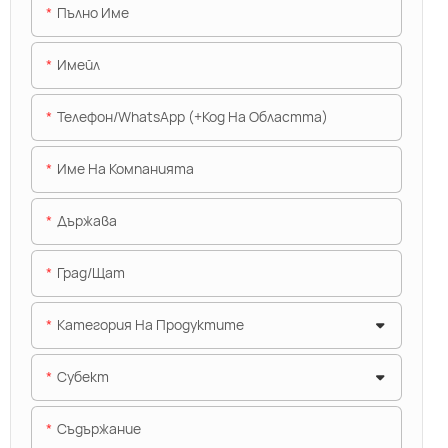
Пълно Име
Имейл
Телефон/WhatsApp (+Код На Областта)
Име На Компанията
Държава
Град/щат
Категория На Продуктите
Субект
Съдържание