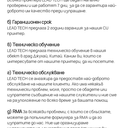
проверени и ще работят 7 дни, за да се гарантира най-
доброто им качество преди изпращане.
б) Гаранционен срок
LEAD TECH предлага 2 години гаранция за нашия CIJ
принтер.
в) Техническо обучение
LEAD TECH предлага техническо обучение в нашия
обект в град Джухай, Китай. Каним ви, които се
интересувате от нашите принтери, да ни посетите.
г) Техническо обслужване
LEAD TECH се ангажира да предоставя най-доброто
обслужване на нашите клиенти. Ако има някакъв
технически проблем, моля, просто се обадете или
изпратете съобщение на нашите служители и ние сме
на разположение по всяко време за вашата помощ.
д) RMA
За всякакви проблеми, с които се сблъскате,
можете да попълните формуляра за RMA и да го
изпратите до нас. Ние ще организираме