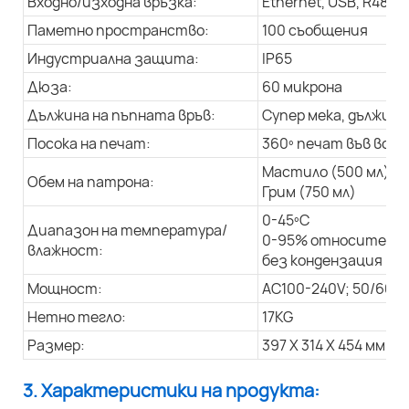
Входно/изходна връзка:
Ethernet, USB, R485
Паметно пространство:
100 съобщения
Индустриална защита:
IP65
Дюза:
60 микрона
Дължина на пъпната връв:
Супер мека, дължина 
Посока на печат:
360º печат във всич
Мастило (500 мл)
Обем на патрона:
Грим (750 мл)
0-45ºC
Диапазон на температура/
0-95% относителна
влажност:
без кондензация
Мощност:
AC100-240V; 50/60Hz
Нетно тегло:
17KG
Размер:
397 X 314 X 454 мм
3. Характеристики на продукта: