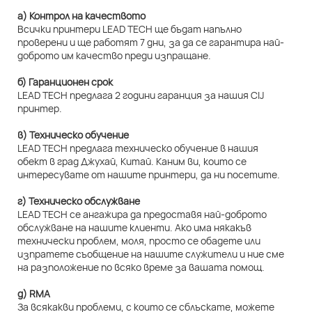
а) Контрол на качеството
Всички принтери LEAD TECH ще бъдат напълно
проверени и ще работят 7 дни, за да се гарантира най-
доброто им качество преди изпращане.
б) Гаранционен срок
LEAD TECH предлага 2 години гаранция за нашия CIJ
принтер.
в) Техническо обучение
LEAD TECH предлага техническо обучение в нашия
обект в град Джухай, Китай. Каним ви, които се
интересувате от нашите принтери, да ни посетите.
г) Техническо обслужване
LEAD TECH се ангажира да предоставя най-доброто
обслужване на нашите клиенти. Ако има някакъв
технически проблем, моля, просто се обадете или
изпратете съобщение на нашите служители и ние сме
на разположение по всяко време за вашата помощ.
д) RMA
За всякакви проблеми, с които се сблъскате, можете