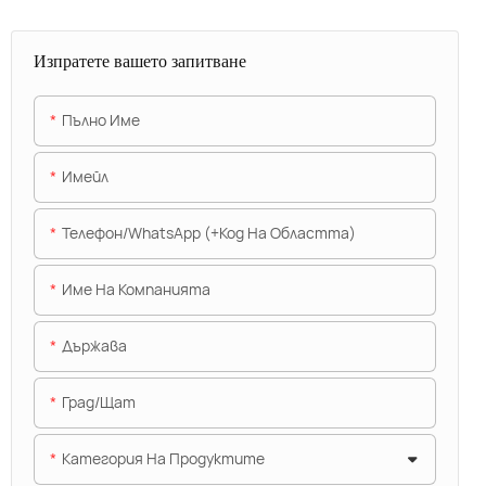
Изпратете вашето запитване
Пълно Име
Имейл
Телефон/WhatsApp (+Код На Областта)
Име На Компанията
Държава
Град/щат
Категория На Продуктите