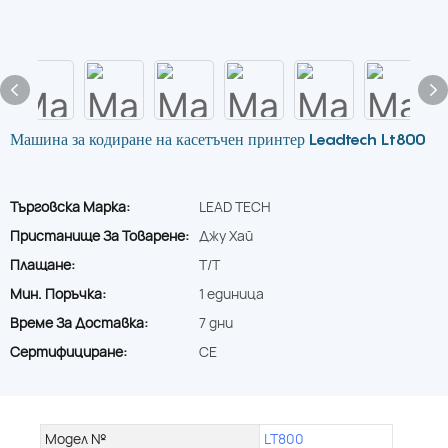
Машина за кодиране на касетъчен принтер Leadtech Lt800
Търговска Марка:
LEAD TECH
Пристанище За Товарене:
Джу Хай
Плащане:
T/T
Мин. Поръчка:
1 единица
Време За Доставка:
7 дни
Сертифициране:
CE
Модел №
LT800