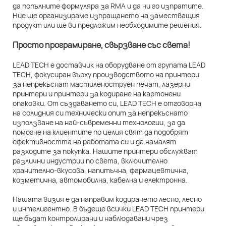
да попълните формуляра за RMA и да ни го изпратите.
Ние ще организираме изпращането на заместващия
продукт или ще ви предложим необходимите решения.
Просто програмиране, свързване със света!
LEAD TECH е доставчик на оборудване от групата LEAD
TECH, фокусиран върху производството на принтери
за непрекъснат мастиленоструен печат, лазерни
принтери и принтери за кодиране на картонени
опаковки. От създаването си, LEAD TECH е отговорна
на солидния си технически опит за непрекъснато
използване на най-съвременни технологии, за да
помогне на клиентите по целия свят да подобрят
ефективността на работата си и да намалят
разходите за покупка. Нашите принтери обслужват
различни индустрии по света, включително
хранително-вкусова, напитъчна, фармацевтична,
козметична, автомобилна, кабелна и електронна.
Нашата визия е да направим кодирането лесно, лесно
и интелигентно. В бъдеще всички LEAD TECH принтери
ще бъдат контролирани и наблюдавани чрез