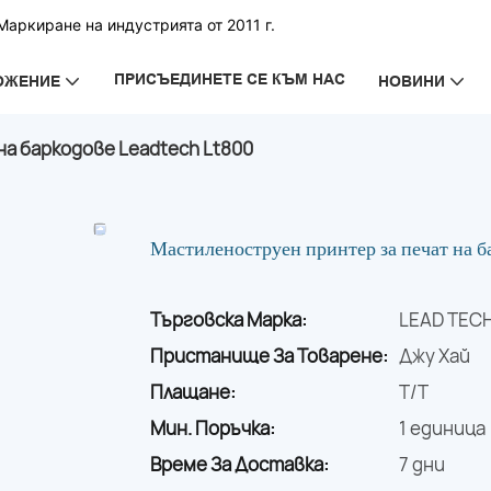
аркиране на индустрията от 2011 г.
ПРИСЪЕДИНЕТЕ СЕ КЪМ НАС
ОЖЕНИЕ
НОВИНИ
а баркодове Leadtech Lt800
Мастиленоструен принтер за печат на 
Търговска Марка:
LEAD TEC
Пристанище За Товарене:
Джу Хай
Плащане:
T/T
Мин. Поръчка:
1 единица
Време За Доставка:
7 дни