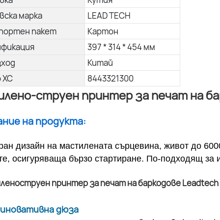
вска марка
LEAD TECH
портен пакет
Картон
ификация
397 * 314 * 454 мм
зход
Китай
о ХС
8443321300
лено-струен принтер за печат на ба
сание на продукта:
ран дизайн на мастилената сърцевина, живот до 600
те, осигуряваща бързо стартиране. По-подходящ за 
а иновативна дюза