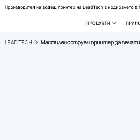
Производител на водещ принтер на LeadTech в кодирането & М
ПРОДУКТИ
ПРИЛ
LEAD TECH
Мастиленоструен принтер за печат н