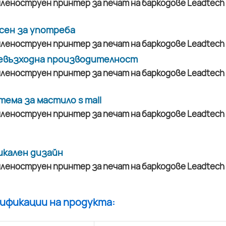
сен за употреба
евъзходна производителност
тема за мастило s mall
икален дизайн
цификации на продукта: