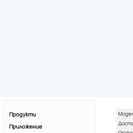
Моде
Продукти
Дост
Приложение
Опако