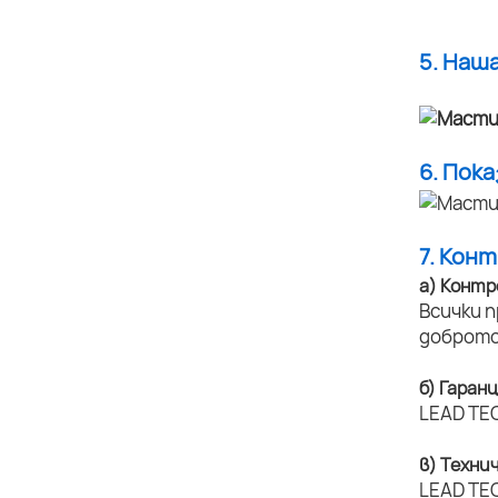
5. Наш
6. Пок
7. Кон
а) Контр
Всички 
доброто
б) Гаран
LEAD TEC
в) Техни
LEAD TEC