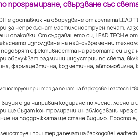
о програмиране, свързване със света
CH е доставчик на оборудване от групата LEAD 
ри за непрекъснат мастиленоструен печат, лазе
ни опаковки. От създаването си, LEAD TECH е о
екъснато използване на най-съвременни техноло
 подобрят ефективността на работата си и да 
ри обслужват различни индустрии по света, вкл
на, фармацевтична, козметична, автомобилна, к
визия е да направим кодирането лесно, лесно и
ри ще бъдат контролирани и наблюдавани чрез с
ние на поддръжката ще стане видимо. Просто е,