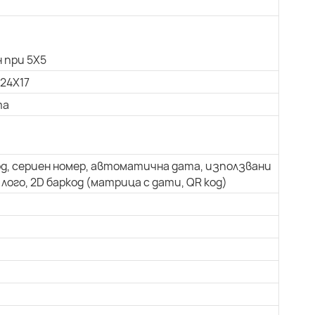
 при 5X5
 24X17
та
од, сериен номер, автоматична дата, използвани
лого, 2D баркод (матрица с дати, QR код)