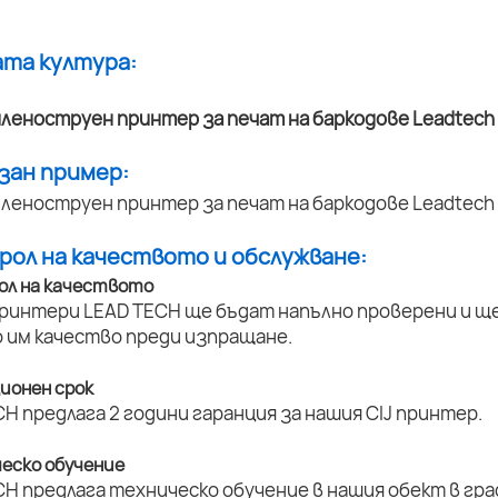
ата култура:
азан пример:
трол на качеството и обслужване:
ол на качеството
принтери LEAD TECH ще бъдат напълно проверени и ще 
 им качество преди изпращане.
ционен срок
H предлага 2 години гаранция за нашия CIJ принтер.
ческо обучение
H предлага техническо обучение в нашия обект в град