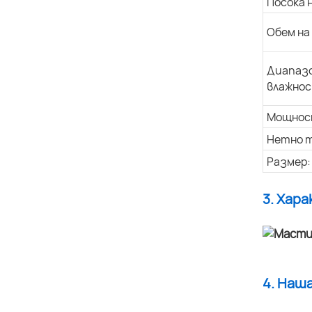
Посока 
Обем на
Диапазо
влажнос
Мощнос
Нетно т
Размер:
3. Хар
4. Наш