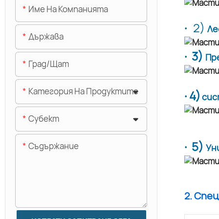
Име На Компанията
·
2)
Ле
Държава
· 3)
Пр
Град/щат
Категория На Продуктите
· 4)
сис
Субект
· 5)
Съдържание
Ун
2. Спе