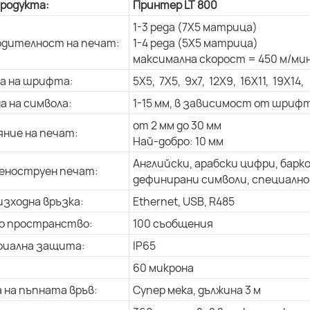
продукта:
Принтер LT 800
1-3 реда (7X5 матрица)
дителност на печат:
1-4 реда (5X5 матрица)
максимална скорост = 450 м/мин
а на шрифта:
5X5, 7X5, 9x7, 12X9, 16X11, 19X14,
а на символа:
1-15 мм, в зависимост от шриф
от 2 мм до 30 мм
ние на печат:
Най-добро: 10 мм
Английски, арабски цифри, барк
еноструен печат:
дефинирани символи, специално 
изходна връзка:
Ethernet, USB, R485
о пространство:
100 съобщения
риална защита:
IP65
60 микрона
 на пъпната връв:
Супер мека, дължина 3 м