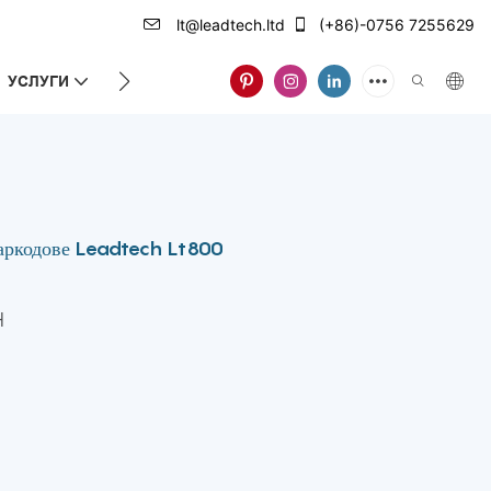
lt@leadtech.ltd
(+86)-0756 7255629
УСЛУГИ
ЗА НАС
баркодове Leadtech Lt800
H