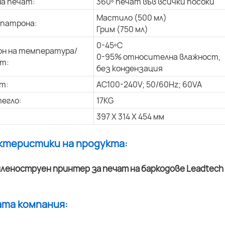
на печат:
360º печат във всички посоки
Мастило (500 мл)
 патрона:
Грим (750 мл)
0-45ºC
н на температура/
0-95% относителна влажност,
т:
без кондензация
т:
AC100-240V; 50/60Hz; 60VA
егло:
17KG
397 X 314 X 454 мм
актеристики на продукта:
ата компания: