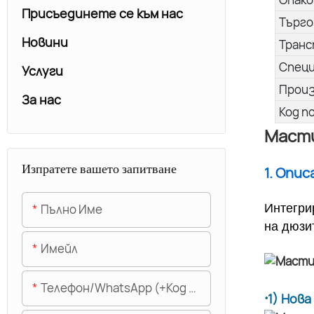
Присъединете се към нас
Търго
Новини
Транс
Спец
Услуги
Прои
За нас
Код п
Масти
Изпратете вашето запитване
1. Опи
Пълно Име
Интегри
на дюзи
Имейл
Телефон/WhatsApp (+Код На Областта)
·
1) Нов