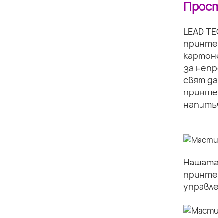
Прост
LEAD TE
принте
картоне
за непр
свят да
принте
напитъч
Нашата 
принте
управле