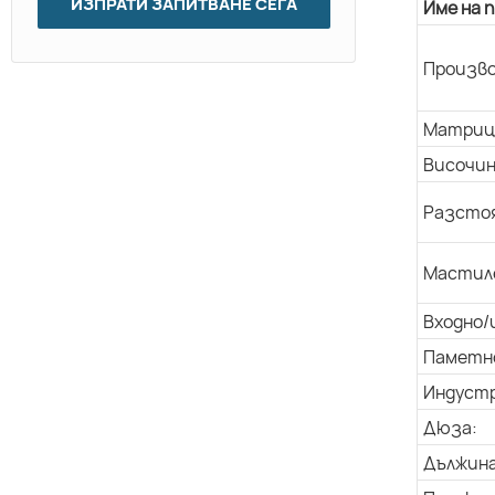
ИЗПРАТИ ЗАПИТВАНЕ СЕГА
Име на 
Произво
Матриц
Височин
Разстоя
Мастил
Входно/
Паметн
Индуст
Дюза:
Дължина