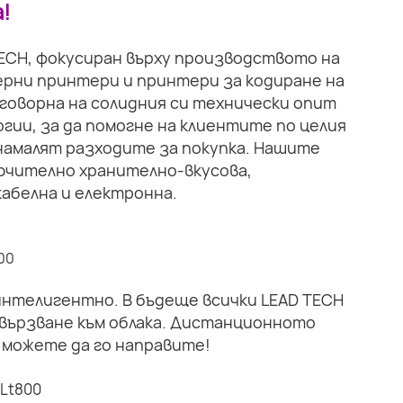
!
TECH, фокусиран върху производството на
рни принтери и принтери за кодиране на
тговорна на солидния си технически опит
гии, за да помогне на клиентите по целия
намалят разходите за покупка. Нашите
ючително хранително-вкусова,
абелна и електронна.
 интелигентно. В бъдеще всички LEAD TECH
вързване към облака. Дистанционното
 можете да го направите!