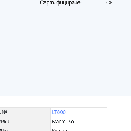
Сертифициране:
CE
л №
LT800
авки
Мастило
вка
Кутия