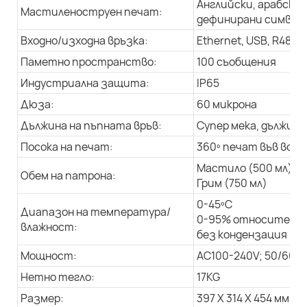
Английски, арабски 
Мастиленоструен печат:
дефинирани символи,
Входно/изходна връзка:
Ethernet, USB, R485
Паметно пространство:
100 съобщения
Индустриална защита:
IP65
Дюза:
60 микрона
Дължина на пъпната връв:
Супер мека, дължина 
Посока на печат:
360º печат във всич
Мастило (500 мл)
Обем на патрона:
Грим (750 мл)
0-45ºC
Диапазон на температура/
0-95% относителна
влажност:
без кондензация
Мощност:
AC100-240V; 50/60Hz
Нетно тегло:
17KG
Размер:
397 X 314 X 454 мм