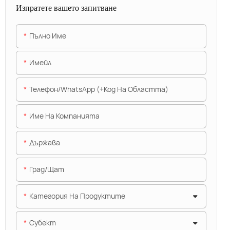
Изпратете вашето запитване
Пълно Име
Имейл
Телефон/WhatsApp (+Код На Областта)
Име На Компанията
Държава
Град/щат
Категория На Продуктите
Субект