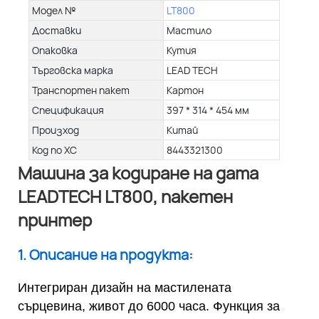
Модел №
LT800
Доставки
Мастило
Опаковка
Кутия
Търговска марка
LEAD TECH
Транспортен пакет
Картон
Спецификация
397 * 314 * 454 мм
Произход
Китай
Код по ХС
8443321300
Машина за кодиране на дата
LEADTECH LT800, пакетен
принтер
1. Описание на продукта:
Интегриран дизайн на мастилената
сърцевина, живот до 6000 часа. Функция за