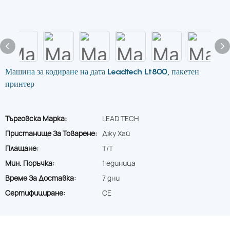
Машина за кодиране на дата Leadtech Lt800, пакетен
принтер
Търговска Марка:
LEAD TECH
Пристанище За Товарене:
Джу Хай
Плащане:
T/T
Мин. Поръчка:
1 единица
Време За Доставка:
7 дни
Сертифициране:
CE