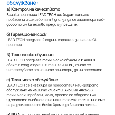
обслужване:
а) Контрол на качеството
Всички принтери LEAD TECH ще бъдат напълно
проверени и ще работят 7 дни, за да се гарантира най-
доброто им качество преди изпращане.
б) Гаранционен срок
LEAD TECH предлага 2 години гаранция за нашия CIJ
принтер.
в) Техническо обучение
LEAD TECH предлага техническо обучение в нашия
обект в град Джухай, Китай. Каним ви, които се
интересувате от нашите принтери, да ни посетите.
г) Техническо обслужване
LEAD TECH се ангажира да предоставя най-доброто
обслужване на нашите клиенти. Ако има някакъв
технически проблем, моля, просто се обадете или
изпратете съобщение на нашите служители и ние сме
на разположение по всяко време за вашата помощ.
д) RMA
За всякакви проблеми, с които се сблъскате,