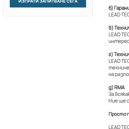
ИЗПРАТИ ЗАПИТВАНЕ СЕГА
б) Гаран
LEAD TEC
в) Техн
LEAD TEC
интерес
г) Техн
LEAD TE
техниче
на разп
д) RMA
За всяка
Ние ще 
Просто п
LEAD TE