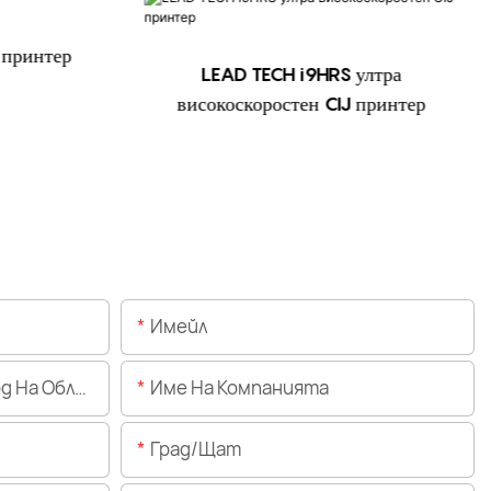
 принтер
LEAD TECH i9HRS ултра
високоскоростен CIJ принтер
Имейл
Областта)
Име На Компанията
Град/щат