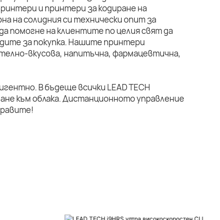
ринтери и принтери за кодиране на
на на солидния си технически опит за
да помогне на клиентите по целия свят да
дите за покупка. Нашите принтери
телно-вкусова, напитъчна, фармацевтична,
лигентно. В бъдеще всички LEAD TECH
ане към облака. Дистанционното управление
правите!