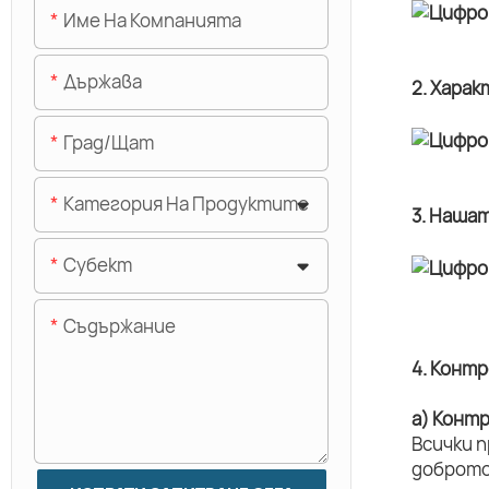
Име На Компанията
Държава
2. Хара
Град/щат
Категория На Продуктите
3. Наша
Субект
Съдържание
4. Конт
а) Конт
Всички 
доброто