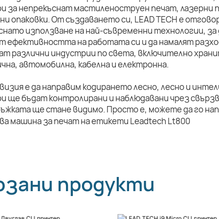
и за непрекъснат мастиленоструен печат, лазерни п
ни опаковки. От създаването си, LEAD TECH е отговор
снато използване на най-съвременни технологии, за 
т ефективността на работата си и да намалят разхо
ат различни индустрии по света, включително храни
чна, автомобилна, кабелна и електронна.
визия е да направим кодирането лесно, лесно и инте
и ще бъдат контролирани и наблюдавани чрез свързв
ръжката ще стане видимо. Просто е, можете да го на
рзани продукти