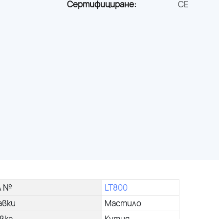
Сертифициране:
CE
л №
LT800
авки
Мастило
вка
Кутия