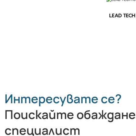
LEAD TECH 
LEAD TECH i9 STD Високоскоростен
CIJ принтер
Интересувате се?
Поискайте обаждане
специалист