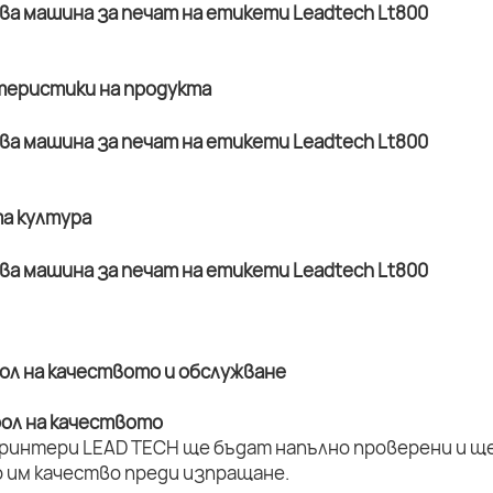
ктеристики на продукта
та култура
рол на качеството и обслужване
рол на качеството
принтери LEAD TECH ще бъдат напълно проверени и ще 
 им качество преди изпращане.