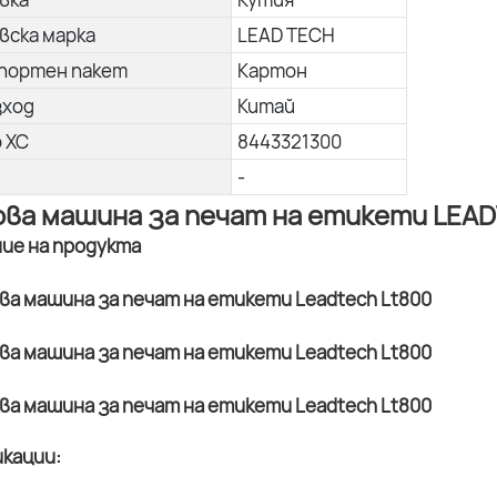
вска марка
LEAD TECH
портен пакет
Картон
зход
Китай
о ХС
8443321300
-
ва машина за печат на етикети LEAD
ние на продукта
кации: