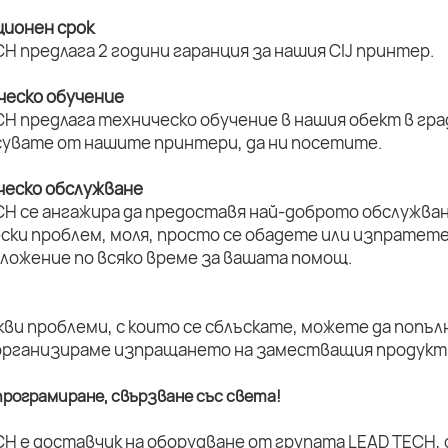
ционен срок
H предлага 2 години гаранция за нашия CIJ принтер.
ическо обучение
H предлага техническо обучение в нашия обект в град
увате от нашите принтери, да ни посетите.
ическо обслужване
CH се ангажира да предоставя най-доброто обслужван
ски проблем, моля, просто се обадете или изпратет
оложение по всяко време за вашата помощ.
кви проблеми, с които се сблъскате, можете да попъл
организираме изпращането на заместващия продукт 
рограмиране, свързване със света!
CH е доставчик на оборудване от групата LEAD TECH,