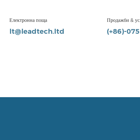
Електронна поща
Продажби & ус
lt@leadtech.ltd
(+86)-07