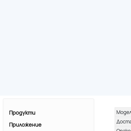
Моде
Продукти
Дост
Приложение
Опако