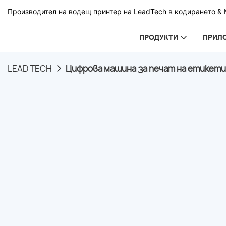
Производител на водещ принтер на LeadTech в кодирането & М
ПРОДУКТИ
ПРИЛ
LEAD TECH
Цифрова машина за печат на етикети 