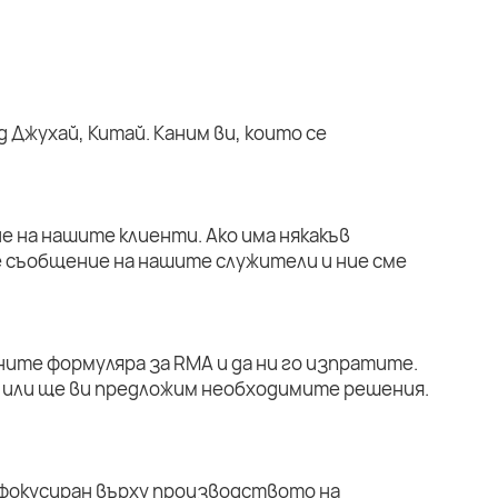
 Джухай, Китай. Каним ви, които се
е на нашите клиенти. Ако има някакъв
е съобщение на нашите служители и ние сме
ните формуляра за RMA и да ни го изпратите.
или ще ви предложим необходимите решения.
 фокусиран върху производството на