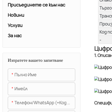
Присъединете се към нас
Търго
Новини
Транс
Прои
Услуги
Код п
За нас
-
Цифро
1. Описа
Изпратете вашето запитване
Пълно Име
Имейл
Телефон/WhatsApp (+Код На Областта)
Специфи