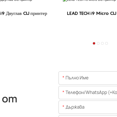
i9 Двуглав CIJ принтер
LEAD TECH i9 Micro CIJ
Пълно Име
Телефон/WhatsApp (+Код На 
 от
Държава