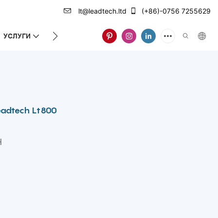
lt@leadtech.ltd
(+86)-0756 7255629
УСЛУГИ
ЗА НАС
Leadtech Lt800
H