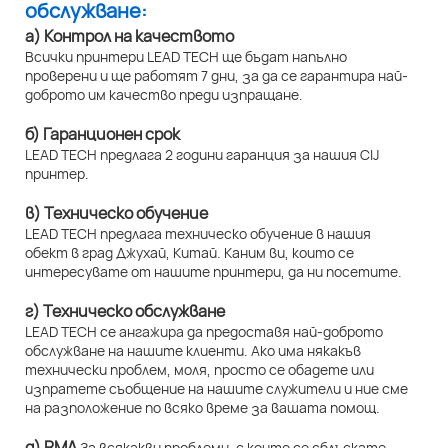
обслужване:
а) Контрол на качеството
Всички принтери LEAD TECH ще бъдат напълно
проверени и ще работят 7 дни, за да се гарантира най-
доброто им качество преди изпращане.
б) Гаранционен срок
LEAD TECH предлага 2 години гаранция за нашия CIJ
принтер.
в) Техническо обучение
LEAD TECH предлага техническо обучение в нашия
обект в град Джухай, Китай. Каним ви, които се
интересувате от нашите принтери, да ни посетите.
г) Техническо обслужване
LEAD TECH се ангажира да предоставя най-доброто
обслужване на нашите клиенти. Ако има някакъв
технически проблем, моля, просто се обадете или
изпратете съобщение на нашите служители и ние сме
на разположение по всяко време за вашата помощ.
д) RMA
За всякакви проблеми, с които се сблъскате,