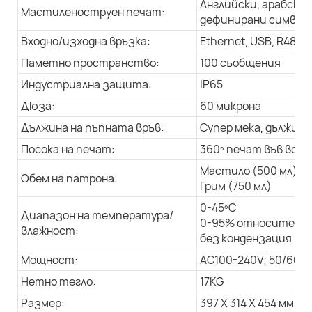
Английски, арабски 
Мастиленоструен печат:
дефинирани символи,
Входно/изходна връзка:
Ethernet, USB, R485
Паметно пространство:
100 съобщения
Индустриална защита:
IP65
Дюза:
60 микрона
Дължина на пъпната връв:
Супер мека, дължина 
Посока на печат:
360º печат във всич
Мастило (500 мл)
Обем на патрона:
Грим (750 мл)
0-45ºC
Диапазон на температура/
0-95% относителна
влажност:
без кондензация
Мощност:
AC100-240V; 50/60Hz
Нетно тегло:
17KG
Размер:
397 X 314 X 454 мм