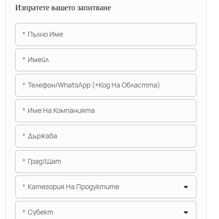
Изпратете вашето запитване
Пълно Име
Имейл
Телефон/WhatsApp (+Код На Областта)
Име На Компанията
Държава
Град/щат
Категория На Продуктите
Субект