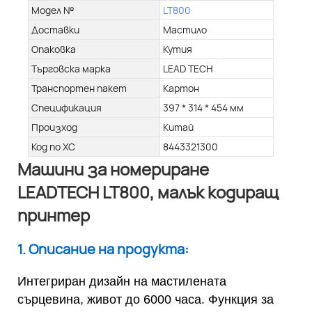
Модел №
LT800
Доставки
Мастило
Опаковка
Кутия
Търговска марка
LEAD TECH
Транспортен пакет
Картон
Спецификация
397 * 314 * 454 мм
Произход
Китай
Код по ХС
8443321300
Машини за номериране
LEADTECH LT800, малък кодиращ
принтер
1. Описание на продукта:
Интегриран дизайн на мастилената
сърцевина, живот до 6000 часа. Функция за