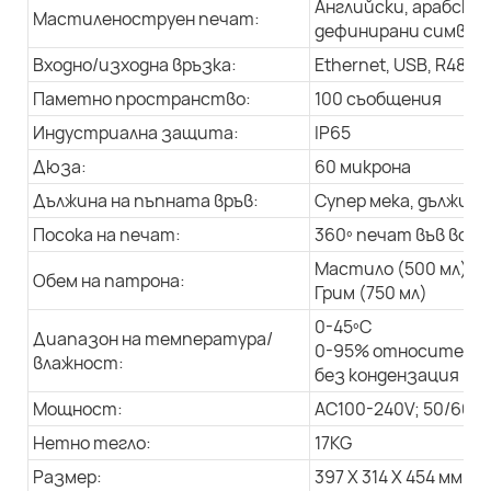
Английски, арабски 
Мастиленоструен печат:
дефинирани символи,
Входно/изходна връзка:
Ethernet, USB, R485
Паметно пространство:
100 съобщения
Индустриална защита:
IP65
Дюза:
60 микрона
Дължина на пъпната връв:
Супер мека, дължина 
Посока на печат:
360º печат във всич
Мастило (500 мл)
Обем на патрона:
Грим (750 мл)
0-45ºC
Диапазон на температура/
0-95% относителна
влажност:
без кондензация
Мощност:
AC100-240V; 50/60Hz
Нетно тегло:
17KG
Размер:
397 X 314 X 454 мм