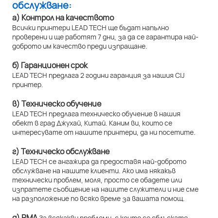
обслужване:
а) Контрол на качеството
Всички принтери LEAD TECH ще бъдат напълно
проверени и ще работят 7 дни, за да се гарантира най-
доброто им качество преди изпращане.
б) Гаранционен срок
LEAD TECH предлага 2 години гаранция за нашия CIJ
принтер.
в) Техническо обучение
LEAD TECH предлага техническо обучение в нашия
обект в град Джухай, Китай. Каним ви, които се
интересувате от нашите принтери, да ни посетите.
г) Техническо обслужване
LEAD TECH се ангажира да предоставя най-доброто
обслужване на нашите клиенти. Ако има някакъв
технически проблем, моля, просто се обадете или
изпратете съобщение на нашите служители и ние сме
на разположение по всяко време за вашата помощ.
д) RMA
За всякакви проблеми, с които се сблъскате,