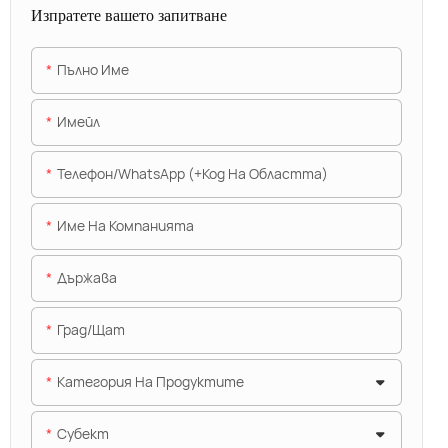
Изпратете вашето запитване
Пълно Име
Имейл
Телефон/WhatsApp (+Код На Областта)
Име На Компанията
Държава
Град/щат
Категория На Продуктите
Субект