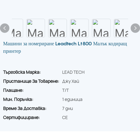
Машини за номериране Leadtech Lt800 Малък кодиращ
принтер
Търговска Марка:
LEAD TECH
Пристанище За Товарене:
Джу Хай
Плащане:
T/T
Мин. Поръчка:
1 единица
Време За Доставка:
7 дни
Сертифициране:
CE