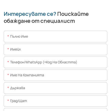
Интересувате се?
Поискайте
обаждане от специалист
Пълно Име
Имейл
Телефон/WhatsApp (+Код На Областта)
Име На Компанията
Държава
Град/щат