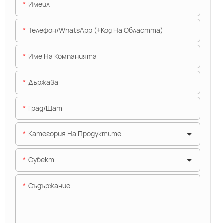
Имейл
Телефон/WhatsApp (+Код На Областта)
Име На Компанията
Държава
Град/щат
Категория На Продуктите
Субект
Съдържание