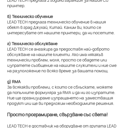
LEAD TECH предлага 2 години гаранция за нашия CIJ
принтер.
в) Техническо обучение
LEAD TECH предлага техническо обучение в нашия
обект в град Джухай, Китай. Каним ви, които се
интересувате от нашите принтери, да ни посетите.
г) Техническо обслужване
LEAD TECH се ангажира да предоставя най-доброто
обслужване на нашите клиенти. Ако има някакъв
технически проблем, моля, просто се обадете или
изпратете съобщение на нашите служители и ние сме
на разположение по всяко време за вашата помощ.
д) RMA
За всякакви проблеми, с които се сблъскате, можете
да попълните формуляра за RMA и да ни го изпратите.
Ние ще организираме изпращането на заместващия
продукт или ще ви предложим необходимите решения.
Просто програмиране, свързване със света!
LEAD TECH е доставчик на оборудване от групата LEAD