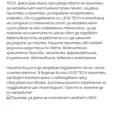
TECH, фокусиран върху производството на принтери
за непрекъснат мастиленоструен печат, лазерни
принтери и принтери за кодиране на картонени
опаковки. От създаването си, LEAD TECH е отговорна
на солидния си технически опит за непрекъснато
използване на най-съвременни технологии, за да
помогне на клиентите по целия свят да подобрят
ефективността на работата си и да намалят
разходите за покупка. Нашите принтери обслужват
различни индустрии по света, включително
хранително-вкусова, напиткова, фармацевтична,
козметична, автомобилна, кабелна и електронна.
Нашата визия е да направим кодирането лесно, лесно
и интелигентно. В бъдеще всички LEAD TECH принтери
ще бъдат контролирани и наблюдавани чрез
свързване към облака. Дистанционното управление на
поддръжката ще стане видимо. Просто е, можете да
го направите!