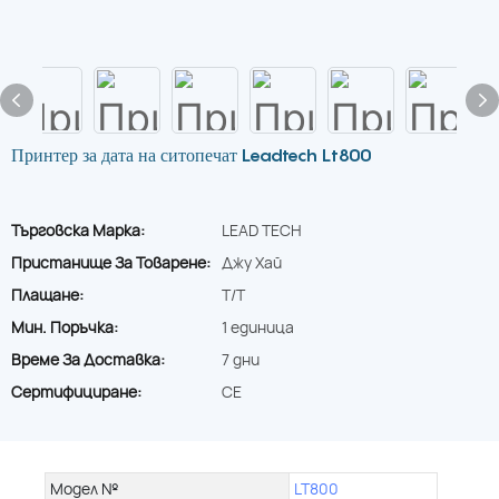
Принтер за дата на ситопечат Leadtech Lt800
Търговска Марка:
LEAD TECH
Пристанище За Товарене:
Джу Хай
Плащане:
T/T
Мин. Поръчка:
1 единица
Време За Доставка:
7 дни
Сертифициране:
CE
Модел №
LT800