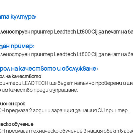
ата култура:
азан пример:
трол на качеството и обслужване:
ол на качеството
принтери LEAD TECH ще бъдат напълно проверени и ще 
 им качество преди изпращане.
ционен срок
H предлага 2 години гаранция за нашия CIJ принтер.
ческо обучение
H предлага техническо обучение в нашия обект в град