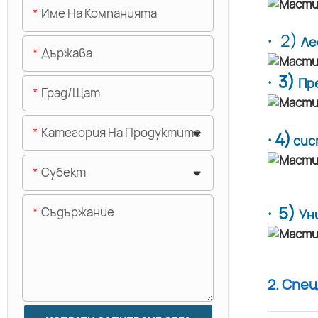
Име На Компанията
·
2)
Ле
Държава
· 3)
Пр
Град/щат
Категория На Продуктите
· 4)
сис
Субект
· 5)
Съдържание
Ун
2. Спе