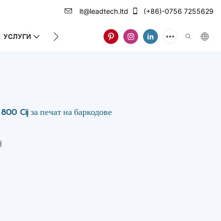
lt@leadtech.ltd
(+86)-0756 7255629
УСЛУГИ
ЗА НАС
00 Cij за печат на баркодове
H