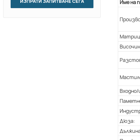
ИЗПРАТИ ЗАПИТВАНЕ СЕГА
Име на 
Произво
Матриц
Височин
Разстоя
Мастил
Входно/
Паметн
Индуст
Дюза:
Дължина