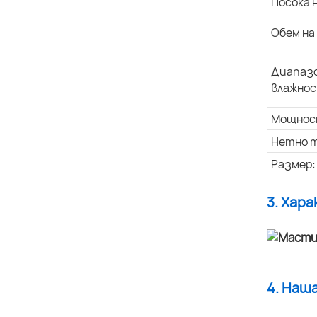
Посока 
Обем на
Диапазо
влажнос
Мощнос
Нетно т
Размер:
3. Хар
4. Наш