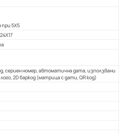
 при 5X5
 24X17
та
од, сериен номер, автоматична дата, използвани
лого, 2D баркод (матрица с дати, QR код)