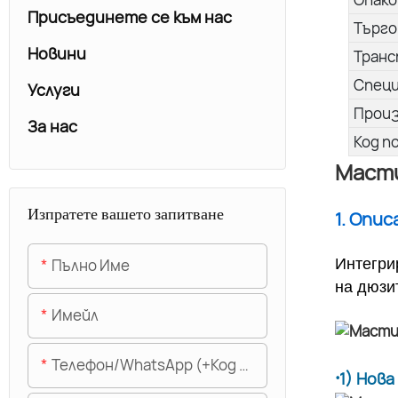
Присъединете се към нас
Търго
Новини
Транс
Спец
Услуги
Прои
За нас
Код п
Масти
Изпратете вашето запитване
1. Опи
Пълно Име
Интегри
на дюзи
Имейл
Телефон/WhatsApp (+Код На Областта)
·
1) Нов