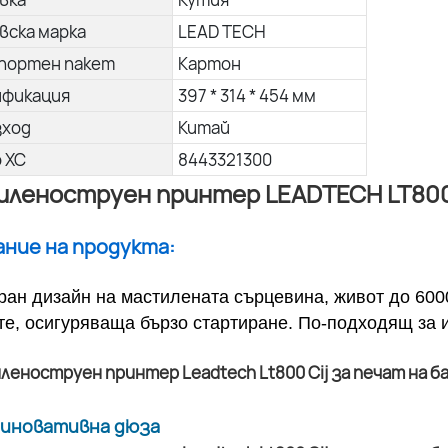
вска марка
LEAD TECH
портен пакет
Картон
ификация
397 * 314 * 454 мм
зход
Китай
о ХС
8443321300
леноструен принтер LEADTECH LT800 
сание на продукта:
ран дизайн на мастилената сърцевина, живот до 600
те, осигуряваща бързо стартиране. По-подходящ за 
а иновативна дюза