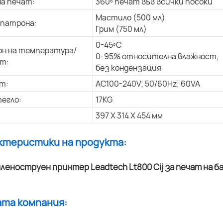
на печат:
360º печат във всички посоки
Мастило (500 мл)
 патрона:
Грим (750 мл)
0-45ºC
н на температура/
0-95% относителна влажност,
т:
без кондензация
т:
AC100-240V; 50/60Hz; 60VA
егло:
17KG
397 X 314 X 454 мм
актеристики на продукта:
ата компания: