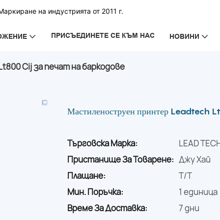
аркиране на индустрията от 2011 г.
ПРИСЪЕДИНЕТЕ СЕ КЪМ НАС
ОЖЕНИЕ
НОВИНИ
800 Cij за печат на баркодове
Мастиленоструен принтер Leadtech Lt8
Търговска Марка:
LEAD TEC
Пристанище За Товарене:
Джу Хай
Плащане:
T/T
Мин. Поръчка:
1 единица
Време За Доставка:
7 дни