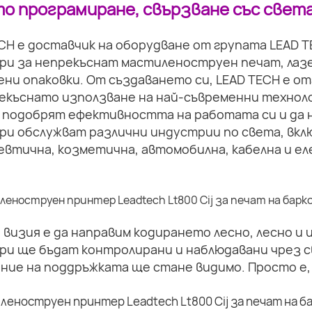
о програмиране, свързване със света
CH е доставчик на оборудване от групата LEAD 
ри за непрекъснат мастиленоструен печат, лазе
ни опаковки. От създаването си, LEAD TECH е о
екъснато използване на най-съвременни техноло
 подобрят ефективността на работата си и да 
и обслужват различни индустрии по света, вкл
втична, козметична, автомобилна, кабелна и ел
визия е да направим кодирането лесно, лесно и
ри ще бъдат контролирани и наблюдавани чрез с
ние на поддръжката ще стане видимо. Просто е,