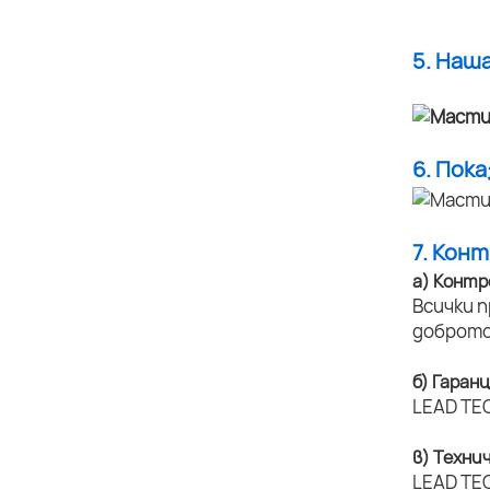
5. Наш
6. Пок
7. Кон
а) Контр
Всички 
доброто
б) Гаран
LEAD TEC
в) Техни
LEAD TEC