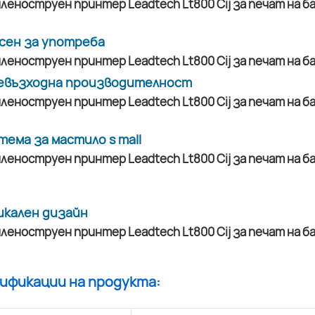
сен за употреба
евъзходна производителност
тема за мастило s mall
икален дизайн
цификации на продукта: