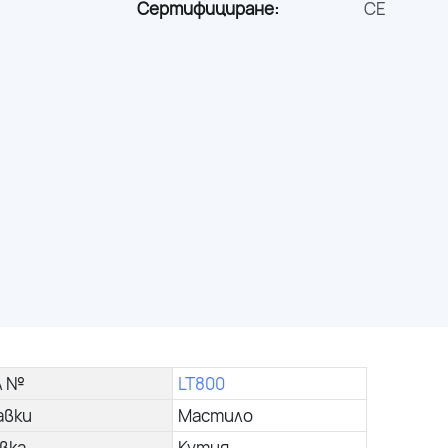
Сертифициране:
CE
л №
LT800
авки
Мастило
вка
Кутия