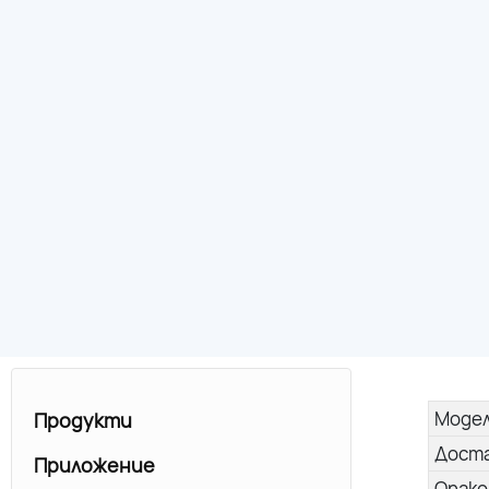
Моде
Продукти
Дост
Приложение
Опако