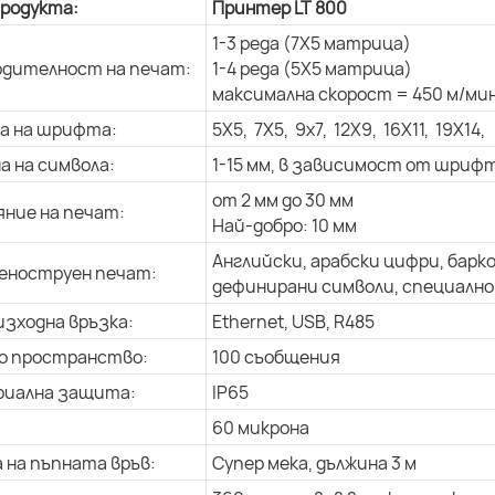
продукта:
Принтер LT 800
1-3 реда (7X5 матрица)
дителност на печат:
1-4 реда (5X5 матрица)
максимална скорост = 450 м/мин
а на шрифта:
5X5, 7X5, 9x7, 12X9, 16X11, 19X14,
а на символа:
1-15 мм, в зависимост от шриф
от 2 мм до 30 мм
ние на печат:
Най-добро: 10 мм
Английски, арабски цифри, барк
еноструен печат:
дефинирани символи, специално 
изходна връзка:
Ethernet, USB, R485
о пространство:
100 съобщения
риална защита:
IP65
60 микрона
 на пъпната връв:
Супер мека, дължина 3 м