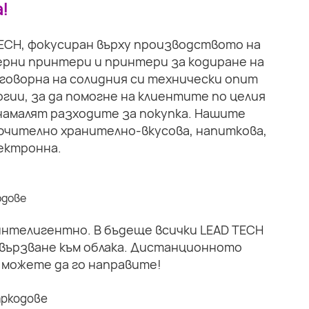
!
TECH, фокусиран върху производството на
рни принтери и принтери за кодиране на
тговорна на солидния си технически опит
гии, за да помогне на клиентите по целия
намалят разходите за покупка. Нашите
ючително хранително-вкусова, напиткова,
ектронна.
 интелигентно. В бъдеще всички LEAD TECH
вързване към облака. Дистанционното
 можете да го направите!