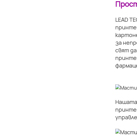
Прост
LEAD TE
принте
картоне
за непр
свят да
принтер
фармаце
Нашата 
принте
управле