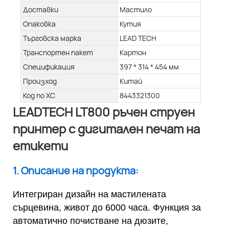
Доставки
Мастило
Опаковка
Кутия
Търговска марка
LEAD TECH
Транспортен пакет
Картон
Спецификация
397 * 314 * 454 мм
Произход
Китай
Код по ХС
8443321300
LEADTECH LT800 ръчен струен
принтер с дигитален печат на
етикети
1. Описание на продукта:
Интегриран дизайн на мастилената
сърцевина, живот до 6000 часа. Функция за
автоматично почистване на дюзите,