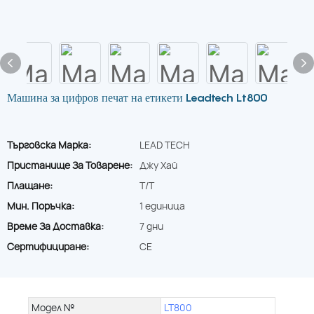
Машина за цифров печат на етикети Leadtech Lt800
Търговска Марка:
LEAD TECH
Пристанище За Товарене:
Джу Хай
Плащане:
T/T
Мин. Поръчка:
1 единица
Време За Доставка:
7 дни
Сертифициране:
CE
Модел №
LT800