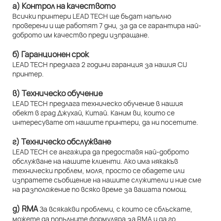
а) Контрол на качеството
Всички принтери LEAD TECH ще бъдат напълно
проверени и ще работят 7 дни, за да се гарантира най-
доброто им качество преди изпращане.
б) Гаранционен срок
LEAD TECH предлага 2 години гаранция за нашия CIJ
принтер.
в) Техническо обучение
LEAD TECH предлага техническо обучение в нашия
обект в град Джухай, Китай. Каним ви, които се
интересувате от нашите принтери, да ни посетите.
г) Техническо обслужване
LEAD TECH се ангажира да предоставя най-доброто
обслужване на нашите клиенти. Ако има някакъв
технически проблем, моля, просто се обадете или
изпратете съобщение на нашите служители и ние сме
на разположение по всяко време за вашата помощ.
д) RMA
За всякакви проблеми, с които се сблъскате,
можете да попълните формуляра за RMA и да го