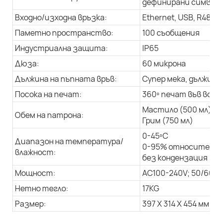
дефинирани символи,
Входно/изходна връзка:
Ethernet, USB, R485
Паметно пространство:
100 съобщения
Индустриална защита:
IP65
Дюза:
60 микрона
Дължина на пъпната връв:
Супер мека, дължина 
Посока на печат:
360º печат във всич
Мастило (500 мл)
Обем на патрона:
Грим (750 мл)
0-45ºC
Диапазон на температура/
0-95% относителна
влажност:
без кондензация
Мощност:
AC100-240V; 50/60Hz
Нетно тегло:
17KG
Размер:
397 X 314 X 454 мм