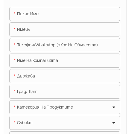
Пълно Име
Имейл
Телефон/WhatsApp (+Код На Областта)
Име На Компанията
Държава
Град/щат
Категория На Продуктите
Субект