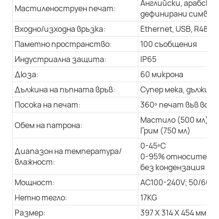
Английски, арабски 
Мастиленоструен печат:
дефинирани символи,
Входно/изходна връзка:
Ethernet, USB, R485
Паметно пространство:
100 съобщения
Индустриална защита:
IP65
Дюза:
60 микрона
Дължина на пъпната връв:
Супер мека, дължина 
Посока на печат:
360º печат във всич
Мастило (500 мл)
Обем на патрона:
Грим (750 мл)
0-45ºC
Диапазон на температура/
0-95% относителна
влажност:
без кондензация
Мощност:
AC100-240V; 50/60Hz
Нетно тегло:
17KG
Размер:
397 X 314 X 454 мм