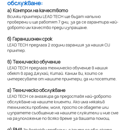
обслужване:
а) Контрол на качеството
Всички принтери LEAD TECH ще бъдат напълно
проверени и ще работят 7 дни, за да се гарантира най-
доброто им качество преди изпращане.
б) Гаранционен срок
LEAD TECH предлага 2 години гаранция за нашия CIJ
принтер.
в) Техническо обучение
LEAD TECH предлага техническо обучение в нашия
обект в град Джухай, Китай. Каним ви, които се
интересувате от нашите принтери, да ни посетите.
г) Техническо обслужване
LEAD TECH се ангажира да предоставя най-доброто
обслужване на нашите клиенти. Ако има някакъв
технически проблем, моля, просто се обадете или
изпратете съобщение на нашите служители и ние сме
на разположение по всяко време за вашата помощ.
д) RMA
За всякакви проблеми, с които се сблъскате,