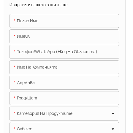
Изпратете вашето запитване
Пълно Име
Имейл
Телефон/WhatsApp (+Код На Областта)
Име На Компанията
Държава
Град/щат
Категория На Продуктите
Субект