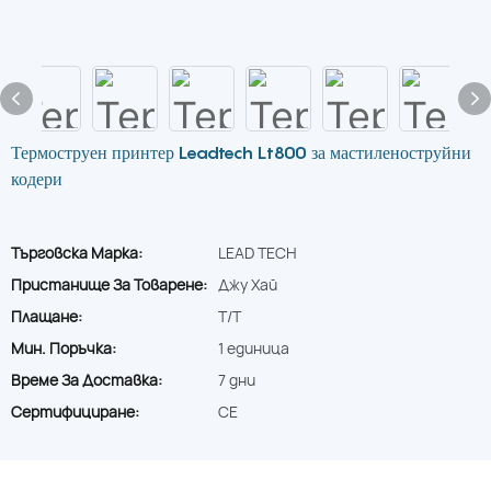
Термоструен принтер Leadtech Lt800 за мастиленоструйни
кодери
Търговска Марка:
LEAD TECH
Пристанище За Товарене:
Джу Хай
Плащане:
T/T
Мин. Поръчка:
1 единица
Време За Доставка:
7 дни
Сертифициране:
CE