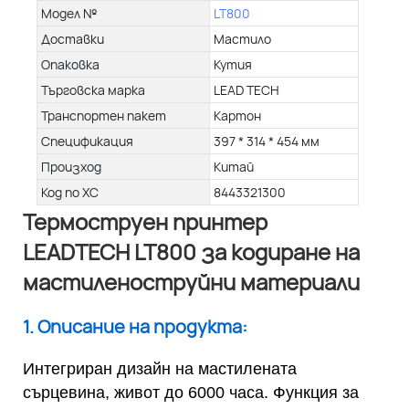
Модел №
LT800
Доставки
Мастило
Опаковка
Кутия
Търговска марка
LEAD TECH
Транспортен пакет
Картон
Спецификация
397 * 314 * 454 мм
Произход
Китай
Код по ХС
8443321300
Термоструен принтер
LEADTECH LT800 за кодиране на
мастиленоструйни материали
1. Описание на продукта:
Интегриран дизайн на мастилената
сърцевина, живот до 6000 часа. Функция за