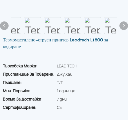
Термомастилено-струен принтер Leadtech Lt800 за
кодиране
Търговска Марка:
LEAD TECH
Пристанище За Товарене:
Джу Хай
Плащане:
T/T
Мин. Поръчка:
1 единица
Време За Доставка:
7 дни
Сертифициране:
CE