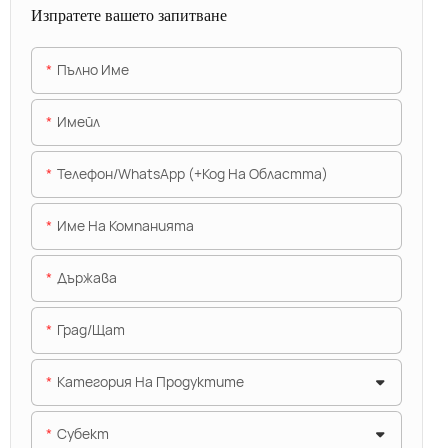
Изпратете вашето запитване
Пълно Име
Имейл
Телефон/WhatsApp (+Код На Областта)
Име На Компанията
Държава
Град/щат
Категория На Продуктите
Субект