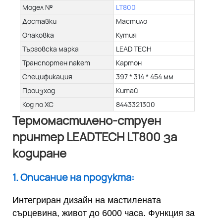
Модел №
LT800
Доставки
Мастило
Опаковка
Кутия
Търговска марка
LEAD TECH
Транспортен пакет
Картон
Спецификация
397 * 314 * 454 мм
Произход
Китай
Код по ХС
8443321300
Термомастилено-струен
принтер LEADTECH LT800 за
кодиране
1. Описание на продукта:
Интегриран дизайн на мастилената
сърцевина, живот до 6000 часа. Функция за