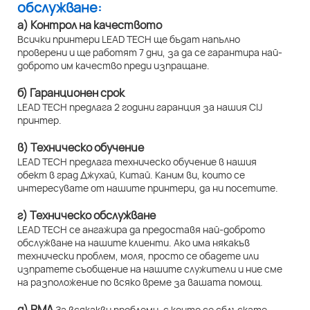
обслужване:
а) Контрол на качеството
Всички принтери LEAD TECH ще бъдат напълно
проверени и ще работят 7 дни, за да се гарантира най-
доброто им качество преди изпращане.
б) Гаранционен срок
LEAD TECH предлага 2 години гаранция за нашия CIJ
принтер.
в) Техническо обучение
LEAD TECH предлага техническо обучение в нашия
обект в град Джухай, Китай. Каним ви, които се
интересувате от нашите принтери, да ни посетите.
г) Техническо обслужване
LEAD TECH се ангажира да предоставя най-доброто
обслужване на нашите клиенти. Ако има някакъв
технически проблем, моля, просто се обадете или
изпратете съобщение на нашите служители и ние сме
на разположение по всяко време за вашата помощ.
д) RMA
За всякакви проблеми, с които се сблъскате,