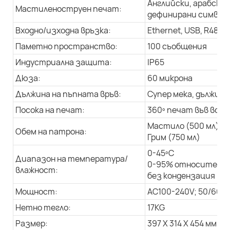
Английски, арабски 
Мастиленоструен печат:
дефинирани символи,
Входно/изходна връзка:
Ethernet, USB, R485
Паметно пространство:
100 съобщения
Индустриална защита:
IP65
Дюза:
60 микрона
Дължина на пъпната връв:
Супер мека, дължина 
Посока на печат:
360º печат във всич
Мастило (500 мл)
Обем на патрона:
Грим (750 мл)
0-45ºC
Диапазон на температура/
0-95% относителна
влажност:
без кондензация
Мощност:
AC100-240V; 50/60Hz
Нетно тегло:
17KG
Размер:
397 X 314 X 454 мм