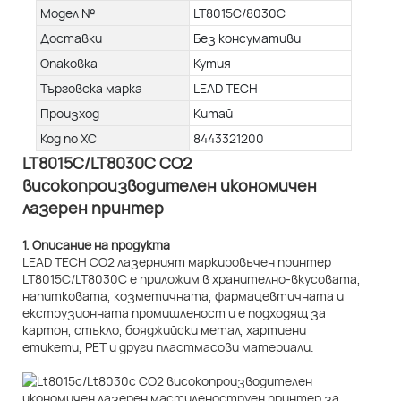
Модел №
LT8015C/8030C
Доставки
Без консумативи
Опаковка
Кутия
Търговска марка
LEAD TECH
Произход
Китай
Код по ХС
8443321200
LT8015C/LT8030C CO2
високопроизводителен икономичен
лазерен принтер
1. Описание на продукта
LEAD TECH CO2 лазерният маркировъчен принтер
LT8015C/LT8030C е приложим в хранително-вкусовата,
напитковата, козметичната, фармацевтичната и
екструзионната промишленост и е подходящ за
картон, стъкло, бояджийски метал, хартиени
етикети, PET и други пластмасови материали.