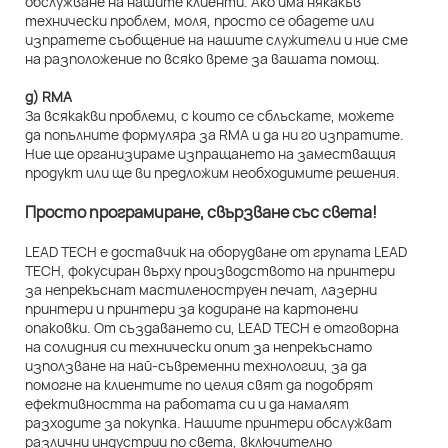
обслужване на нашите клиенти. Ако има някакъв
технически проблем, моля, просто се обадете или
изпратете съобщение на нашите служители и ние сме
на разположение по всяко време за вашата помощ.
д) RMA
За всякакви проблеми, с които се сблъскате, можете
да попълните формуляра за RMA и да ни го изпратите.
Ние ще организираме изпращането на заместващия
продукт или ще ви предложим необходимите решения.
Просто програмиране, свързване със света!
LEAD TECH е доставчик на оборудване от групата LEAD
TECH, фокусиран върху производството на принтери
за непрекъснат мастиленоструен печат, лазерни
принтери и принтери за кодиране на картонени
опаковки. От създаването си, LEAD TECH е отговорна
на солидния си технически опит за непрекъснато
използване на най-съвременни технологии, за да
помогне на клиентите по целия свят да подобрят
ефективността на работата си и да намалят
разходите за покупка. Нашите принтери обслужват
различни индустрии по света, включително