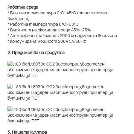
Работна среда
* Външна температура 0ºC~45ºC (относителна
влажност)
* Работна температура 0ºC~60ºC
* Влажност на околната среда 45%~75%
* Атмосферно налягане <2000 м надморска височина
* Консумирана мощност 200V 5A/50Hz
2. Предимства на продукта
3. Нашата култура