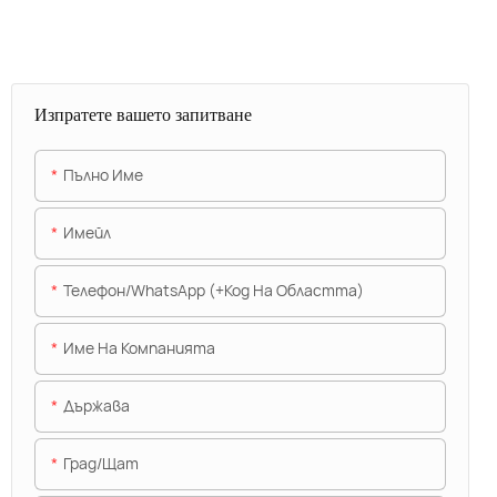
Изпратете вашето запитване
Пълно Име
Имейл
Телефон/WhatsApp (+Код На Областта)
Име На Компанията
Държава
Град/щат