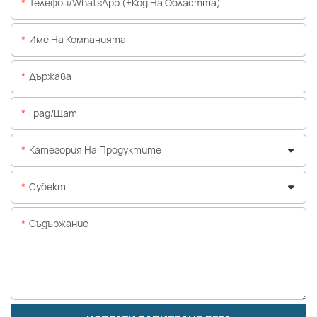
Телефон/WhatsApp (+Код На Областта)
Име На Компанията
Държава
Град/щат
Категория На Продуктите
Субект
Съдържание