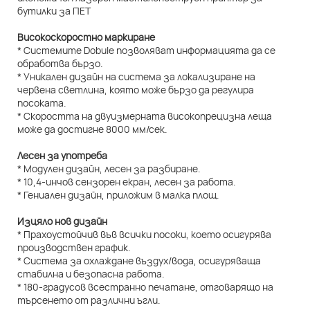
Високоскоростно маркиране
* Системите Dobule позволяват информацията да се
обработва бързо.
* Уникален дизайн на система за локализиране на
червена светлина, която може бързо да регулира
посоката.
* Скоростта на двуизмерната високопрецизна леща
може да достигне 8000 мм/сек.
Лесен за употреба
* Модулен дизайн, лесен за разбиране.
* 10,4-инчов сензорен екран, лесен за работа.
* Гениален дизайн, приложим в малка площ.
Изцяло нов дизайн
* Прахоустойчив във всички посоки, което осигурява
производствен график.
* Система за охлаждане въздух/вода, осигуряваща
стабилна и безопасна работа.
* 180-градусов всестранно печатане, отговарящо на
търсенето от различни ъгли.