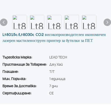
Lt8015c/Lt8030c CO2 високопроизводителен икономичен
лазерен мастиленоструен принтер за бутилки за ПЕТ
Търговска Марка:
LEAD TECH
Пристанище За Товарене:
Джу Хай
Плащане:
T/T
Мин. Поръчка:
1 единица
Време За Доставка:
7 дни
Сертифициране:
CE