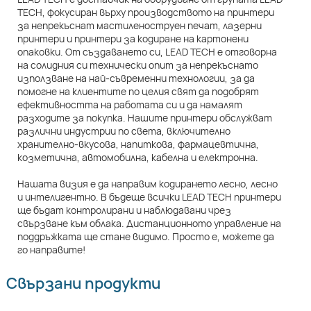
TECH, фокусиран върху производството на принтери
за непрекъснат мастиленоструен печат, лазерни
принтери и принтери за кодиране на картонени
опаковки. От създаването си, LEAD TECH е отговорна
на солидния си технически опит за непрекъснато
използване на най-съвременни технологии, за да
помогне на клиентите по целия свят да подобрят
ефективността на работата си и да намалят
разходите за покупка. Нашите принтери обслужват
различни индустрии по света, включително
хранително-вкусова, напиткова, фармацевтична,
козметична, автомобилна, кабелна и електронна.
Нашата визия е да направим кодирането лесно, лесно
и интелигентно. В бъдеще всички LEAD TECH принтери
ще бъдат контролирани и наблюдавани чрез
свързване към облака. Дистанционното управление на
поддръжката ще стане видимо. Просто е, можете да
го направите!
Свързани продукти