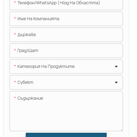
Телефон/WhatsApp (+Код На Областта)
Име На Компанията
Държава
Град/щат
Категория На Продуктите
Субект
Съдържание