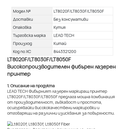
Модел №
LT8020F/LT8030F/LT8050F
Доставки
Без консумативи
Опаковка
Кутия
Търговска марка
LEAD TECH
Произход
Китай
Код по ХС
8443321200
LT8020F/LT8030F/LT8050F
Високопроизводителен фибърен лазерен
принтер
1. Описание на продукта
LEAD TECH Фибърният лазерен маркиращ принтер
LT8020F/LT8030F/LT8050F предлага мощна комбинация
от производителност, гъвкавост и простота,
осигурявайки висококачествени маркировки и
отговарящи на различни изисквания за повърхности.