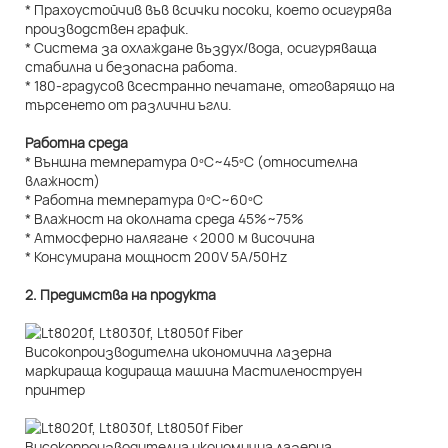
* Прахоустойчив във всички посоки, което осигурява
производствен график.
* Система за охлаждане въздух/вода, осигуряваща
стабилна и безопасна работа.
* 180-градусов всестранно печатане, отговарящо на
търсенето от различни ъгли.
Работна среда
* Външна температура 0ºC~45ºC (относителна
влажност)
* Работна температура 0ºC~60ºC
* Влажност на околната среда 45%~75%
* Атмосферно налягане <2000 м височина
* Консумирана мощност 200V 5A/50Hz
2. Предимства на продукта