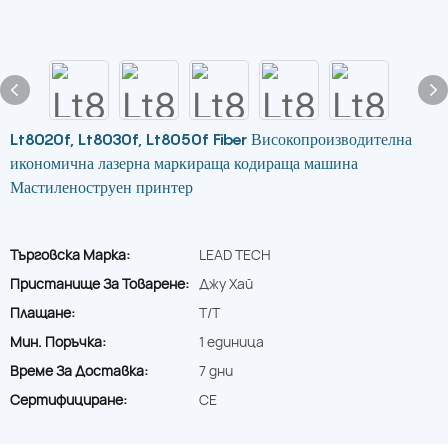
Lt8020f, Lt8030f, Lt8050f Fiber Високопроизводителна
икономична лазерна маркираща кодираща машина
Мастиленоструен принтер
Търговска Марка:
LEAD TECH
Пристанище За Товарене:
Джу Хай
Плащане:
T/T
Мин. Поръчка:
1 единица
Време За Доставка:
7 дни
Сертифициране:
CE