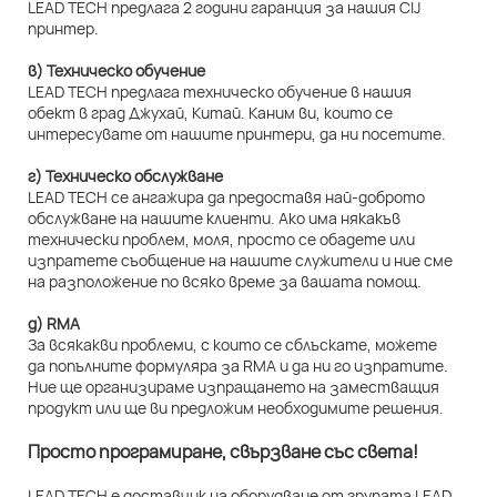
LEAD TECH предлага 2 години гаранция за нашия CIJ
принтер.
в) Техническо обучение
LEAD TECH предлага техническо обучение в нашия
обект в град Джухай, Китай. Каним ви, които се
интересувате от нашите принтери, да ни посетите.
г) Техническо обслужване
LEAD TECH се ангажира да предоставя най-доброто
обслужване на нашите клиенти. Ако има някакъв
технически проблем, моля, просто се обадете или
изпратете съобщение на нашите служители и ние сме
на разположение по всяко време за вашата помощ.
д) RMA
За всякакви проблеми, с които се сблъскате, можете
да попълните формуляра за RMA и да ни го изпратите.
Ние ще организираме изпращането на заместващия
продукт или ще ви предложим необходимите решения.
Просто програмиране, свързване със света!
LEAD TECH е доставчик на оборудване от групата LEAD