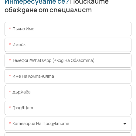
Интересувате се?
Поискайте
обаждане от специалист
Пълно Име
Имейл
Телефон/WhatsApp (+Код На Областта)
Име На Компанията
Държава
Град/щат
Категория На Продуктите