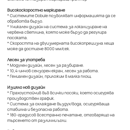
Високоскоростно маркиране
* Системите Dobule позволяват информацията да се
обработва бързо.
* Уникален дизайн на система за локализиране на
червена светлина, която може бързо да регулира
посоката.
* Скоростта на двуизмерната високопрецизна леща
може да достигне 8000 мм/сек.
Лесен за употреба
* Модулен дизайн, лесен за разбиране.
* 10,4-инчов сензорен екран, лесен за работа.
* Гениален дизайн, приложим в малка площ.
Изцяло нов дизайн
* Прахоустойчив във всички посоки, което осигурява
производствен график.
* Система за охлаждане въздух/вода, осигуряваща
стабилна и безопасна работа.
* 180-градусов всестранно печатане, отговарящо на
търсенето от различни ъгли.