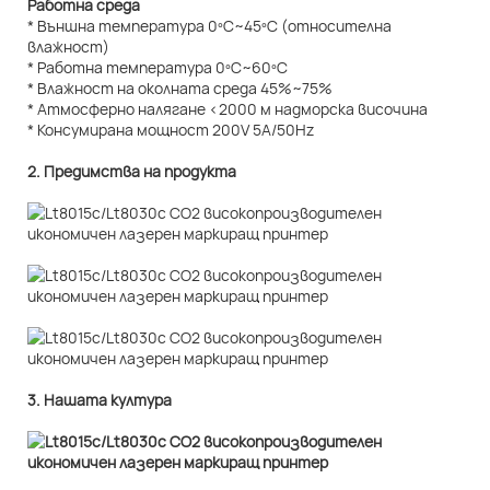
Работна среда
* Външна температура 0ºC~45ºC (относителна
влажност)
* Работна температура 0ºC~60ºC
* Влажност на околната среда 45%~75%
* Атмосферно налягане <2000 м надморска височина
* Консумирана мощност 200V 5A/50Hz
2. Предимства на продукта
3. Нашата култура