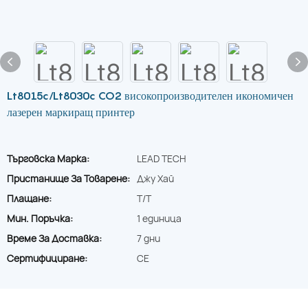
Lt8015c/Lt8030c CO2 високопроизводителен икономичен
лазерен маркиращ принтер
Търговска Марка:
LEAD TECH
Пристанище За Товарене:
Джу Хай
Плащане:
T/T
Мин. Поръчка:
1 единица
Време За Доставка:
7 дни
Сертифициране:
CE