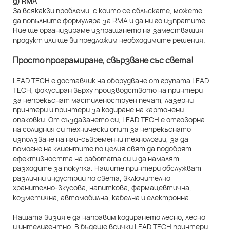
д) RMA
За всякакви проблеми, с които се сблъскате, можете
да попълните формуляра за RMA и да ни го изпратите.
Ние ще организираме изпращането на заместващия
продукт или ще ви предложим необходимите решения.
Просто програмиране, свързване със света!
LEAD TECH е доставчик на оборудване от групата LEAD
TECH, фокусиран върху производството на принтери
за непрекъснат мастиленоструен печат, лазерни
принтери и принтери за кодиране на картонени
опаковки. От създаването си, LEAD TECH е отговорна
на солидния си технически опит за непрекъснато
използване на най-съвременни технологии, за да
помогне на клиентите по целия свят да подобрят
ефективността на работата си и да намалят
разходите за покупка. Нашите принтери обслужват
различни индустрии по света, включително
хранително-вкусова, напиткова, фармацевтична,
козметична, автомобилна, кабелна и електронна.
Нашата визия е да направим кодирането лесно, лесно
и интелигентно. В бъдеще всички LEAD TECH принтери