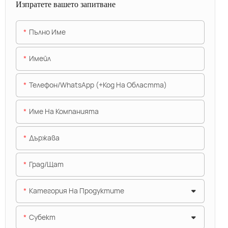
Изпратете вашето запитване
Пълно Име
Имейл
Телефон/WhatsApp (+Код На Областта)
Име На Компанията
Държава
Град/щат
Категория На Продуктите
Субект