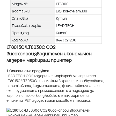
Модел №
LT8000
Доставки
Без консумативи
Опаковка
Кутия
Търговска марка
LEAD TECH
Произход
Китай
Код по ХС
8443321200
LT8015C/LT8030C CO2
високопроизводителен икономичен
лазерен маркиращ принтер
1. Описание на продукта
LEAD TECH CO2 лазерният маркировъчен принтер
LT8015C/LT8030C е приложим в хранително-вкусовата,
напитковата, козметичната, фармацевтичната и
екструзионната промишленост и е подходящ за
картон, стъкло, бояджийски метал, хартиени
етикети, PET и други пластмасови материали.