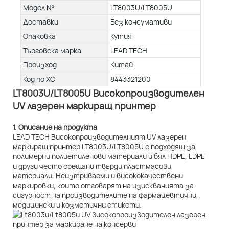
Модел №
LT8003U/LT8005U
Доставки
Без консумативи
Опаковка
Кутия
Търговска марка
LEAD TECH
Произход
Китай
Код по ХС
8443321200
LT8003U/LT8005U Високопроизводителен
UV лазерен маркиращ принтер
1. Описание на продукта
LEAD TECH Високопроизводителният UV лазерен
маркиращ принтер LT8003U/LT8005U е подходящ за
полимерни полиетиленови материали и бял HDPE, LDPE
и други често срещани твърди пластмасови
материали. Неизтриваеми и висококачествени
маркировки, които отговарят на изискванията за
сигурност на производителите на фармацевтични,
медицински и козметични етикети.