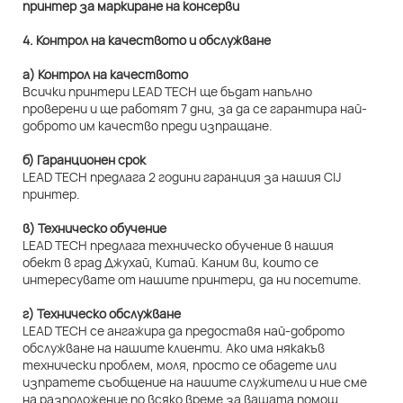
4. Контрол на качеството и обслужване
а) Контрол на качеството
Всички принтери LEAD TECH ще бъдат напълно
проверени и ще работят 7 дни, за да се гарантира най-
доброто им качество преди изпращане.
б) Гаранционен срок
LEAD TECH предлага 2 години гаранция за нашия CIJ
принтер.
в) Техническо обучение
LEAD TECH предлага техническо обучение в нашия
обект в град Джухай, Китай. Каним ви, които се
интересувате от нашите принтери, да ни посетите.
г) Техническо обслужване
LEAD TECH се ангажира да предоставя най-доброто
обслужване на нашите клиенти. Ако има някакъв
технически проблем, моля, просто се обадете или
изпратете съобщение на нашите служители и ние сме
на разположение по всяко време за вашата помощ.