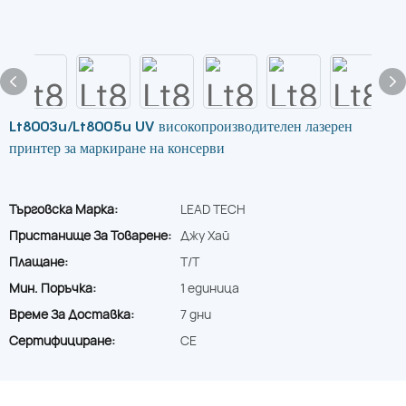
Lt8003u/Lt8005u UV високопроизводителен лазерен
принтер за маркиране на консерви
Търговска Марка:
LEAD TECH
Пристанище За Товарене:
Джу Хай
Плащане:
T/T
Мин. Поръчка:
1 единица
Време За Доставка:
7 дни
Сертифициране:
CE