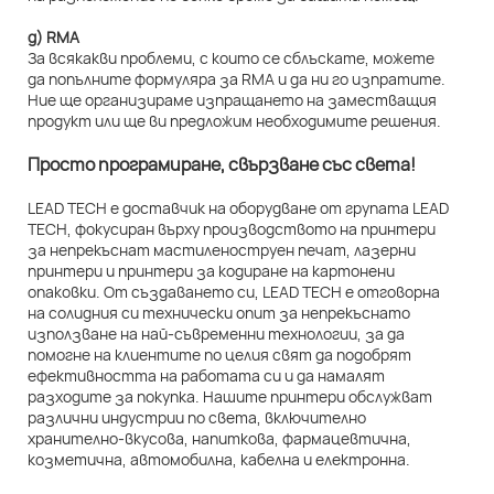
д) RMA
За всякакви проблеми, с които се сблъскате, можете
да попълните формуляра за RMA и да ни го изпратите.
Ние ще организираме изпращането на заместващия
продукт или ще ви предложим необходимите решения.
Просто програмиране, свързване със света!
LEAD TECH е доставчик на оборудване от групата LEAD
TECH, фокусиран върху производството на принтери
за непрекъснат мастиленоструен печат, лазерни
принтери и принтери за кодиране на картонени
опаковки. От създаването си, LEAD TECH е отговорна
на солидния си технически опит за непрекъснато
използване на най-съвременни технологии, за да
помогне на клиентите по целия свят да подобрят
ефективността на работата си и да намалят
разходите за покупка. Нашите принтери обслужват
различни индустрии по света, включително
хранително-вкусова, напиткова, фармацевтична,
козметична, автомобилна, кабелна и електронна.