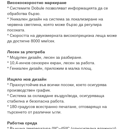
Високоскоростно маркиране
* Системите Dobule позволяват информацията да се
обработва бързо.
* Уникален дизайн на система за локализиране на
червена светлина, която може бързо да регулира
посоката.
* Скоростта на двуизмерната високопрецизна леща може
да достигне 8000 мм/сек.
Лесен за употреба
* Модулен дизайн, лесен за разбиране.
* 10,4-инчов сензорен екран, лесен за работа.
* Гениален дизайн, приложим в малка площ.
Изцяло нов дизайн
* Прахоустойчив във всички посоки, което осигурява
производствен график.
* Система за охлаждане въздух/вода, осигуряваща
стабилна и безопасна работа.
* 180-градусов всестранно печатане, отговарящо на
търсенето от различни ъгли.
Работна среда
* Външна температура 0ºC~45ºC (относителна влажност)