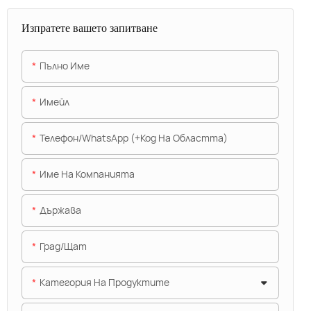
Изпратете вашето запитване
Пълно Име
Имейл
Телефон/WhatsApp (+Код На Областта)
Име На Компанията
Държава
Град/щат
Категория На Продуктите