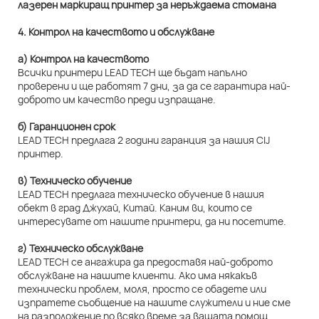
4. Контрол на качеството и обслужване
а) Контрол на качеството
Всички принтери LEAD TECH ще бъдат напълно
проверени и ще работят 7 дни, за да се гарантира най-
доброто им качество преди изпращане.
б) Гаранционен срок
LEAD TECH предлага 2 години гаранция за нашия CIJ
принтер.
в) Техническо обучение
LEAD TECH предлага техническо обучение в нашия
обект в град Джухай, Китай. Каним ви, които се
интересувате от нашите принтери, да ни посетите.
г) Техническо обслужване
LEAD TECH се ангажира да предоставя най-доброто
обслужване на нашите клиенти. Ако има някакъв
технически проблем, моля, просто се обадете или
изпратете съобщение на нашите служители и ние сме
на разположение по всяко време за вашата помощ.