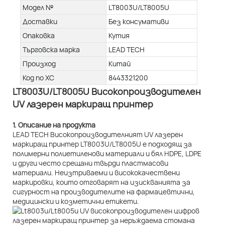
Модел №
LT8003U/LT8005U
Доставки
Без консумативи
Опаковка
Кутия
Търговска марка
LEAD TECH
Произход
Китай
Код по ХС
8443321200
LT8003U/LT8005U Високопроизводителен
UV лазерен маркиращ принтер
1. Описание на продукта
LEAD TECH Високопроизводителният UV лазерен
маркиращ принтер LT8003U/LT8005U е подходящ за
полимерни полиетиленови материали и бял HDPE, LDPE
и други често срещани твърди пластмасови
материали. Неизтриваеми и висококачествени
маркировки, които отговарят на изискванията за
сигурност на производителите на фармацевтични,
медицински и козметични етикети.