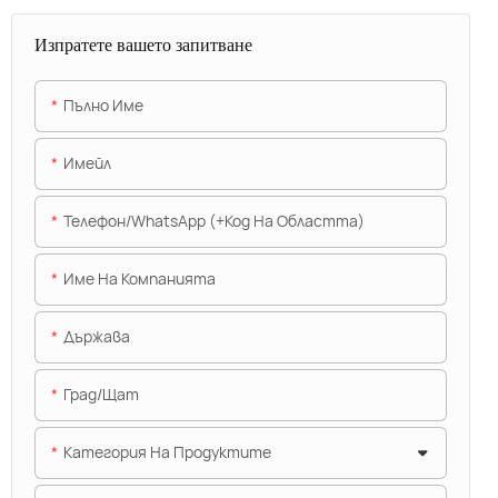
Изпратете вашето запитване
Пълно Име
Имейл
Телефон/WhatsApp (+Код На Областта)
Име На Компанията
Държава
Град/щат
Категория На Продуктите