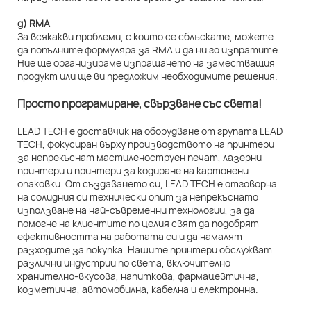
д) RMA
За всякакви проблеми, с които се сблъскате, можете
да попълните формуляра за RMA и да ни го изпратите.
Ние ще организираме изпращането на заместващия
продукт или ще ви предложим необходимите решения.
Просто програмиране, свързване със света!
LEAD TECH е доставчик на оборудване от групата LEAD
TECH, фокусиран върху производството на принтери
за непрекъснат мастиленоструен печат, лазерни
принтери и принтери за кодиране на картонени
опаковки. От създаването си, LEAD TECH е отговорна
на солидния си технически опит за непрекъснато
използване на най-съвременни технологии, за да
помогне на клиентите по целия свят да подобрят
ефективността на работата си и да намалят
разходите за покупка. Нашите принтери обслужват
различни индустрии по света, включително
хранително-вкусова, напиткова, фармацевтична,
козметична, автомобилна, кабелна и електронна.