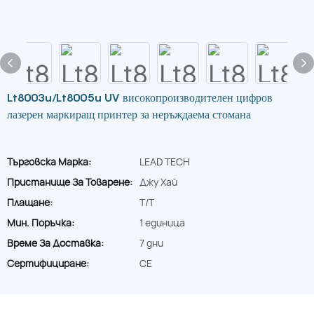
Lt8003u/Lt8005u UV високопроизводителен цифров
лазерен маркиращ принтер за неръждаема стомана
Търговска Марка:
LEAD TECH
Пристанище За Товарене:
Джу Хай
Плащане:
T/T
Мин. Поръчка:
1 единица
Време За Доставка:
7 дни
Сертифициране:
CE