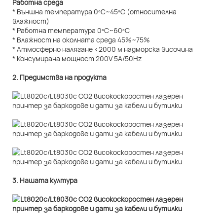
Работна среда
* Външна температура 0ºC~45ºC (относителна
влажност)
* Работна температура 0ºC~60ºC
* Влажност на околната среда 45%~75%
* Атмосферно налягане <2000 м надморска височина
* Консумирана мощност 200V 5A/50Hz
2. Предимства на продукта
3. Нашата култура