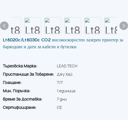
Lt8020c/Lt8030c CO2 високоскоростен лазерен принтер за
баркодове и дати за кабели и бутилки
Търговска Марка:
LEAD TECH
Пристанище За Товарене:
Джу Хай
Плащане:
T/T
Мин. Поръчка:
1 единица
Време За Доставка:
7 дни
Сертифициране:
CE