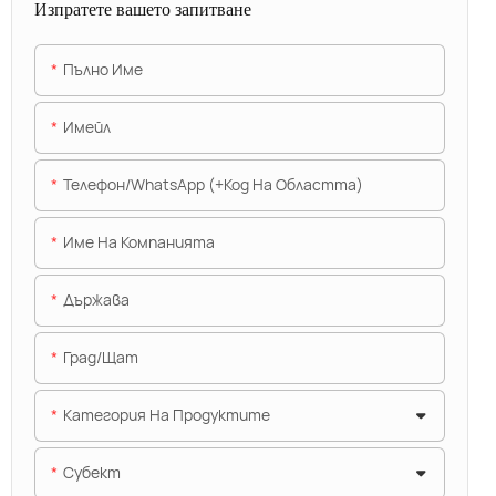
Изпратете вашето запитване
Пълно Име
Имейл
Телефон/WhatsApp (+Код На Областта)
Име На Компанията
Държава
Град/щат
Категория На Продуктите
Субект