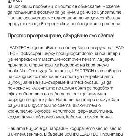
д) RMA
За всякакви проблеми, с които се сблъскате, можете
да попълните формуляра за RMA и да ни го изпратите.
Ние ще организираме изпращането на заместващия
продукт или ще ви предложим необходимите решения.
Просто програмиране, свързване със света!
LEAD TECH е доставчик на оборудване от групата LEAD
TECH, фокусиран върху производството на принтери
за непрекъснат мастиленоструен печат, лазерни
принтери и принтери за кодиране на картонени
опаковки. От създаването си, LEAD TECH е отговорна
на солидния си технически опит за непрекъснато
използване на най-съвременни технологии, за да
помогне на клиентите по целия свят да подобрят
ефективността на работата си и да намалят
разходите за покупка. Нашите принтери обслужват
различни индустрии по света, включително
хранително-вкусова, напиткова, фармацевтична,
козметична, автомобилна, кабелна и електронна.
Нашата визия е да направим кодирането лесно, лесно
и интелигентно. В бъдеще всички LEAD TECH принтери