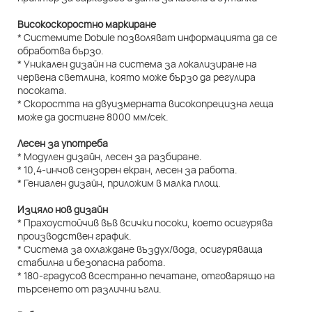
Високоскоростно маркиране
* Системите Dobule позволяват информацията да се
обработва бързо.
* Уникален дизайн на система за локализиране на
червена светлина, която може бързо да регулира
посоката.
* Скоростта на двуизмерната високопрецизна леща
може да достигне 8000 мм/сек.
Лесен за употреба
* Модулен дизайн, лесен за разбиране.
* 10,4-инчов сензорен екран, лесен за работа.
* Гениален дизайн, приложим в малка площ.
Изцяло нов дизайн
* Прахоустойчив във всички посоки, което осигурява
производствен график.
* Система за охлаждане въздух/вода, осигуряваща
стабилна и безопасна работа.
* 180-градусов всестранно печатане, отговарящо на
търсенето от различни ъгли.