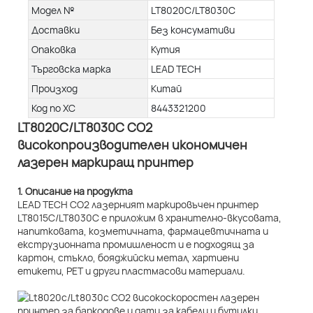
Модел №
LT8020C/LT8030C
Доставки
Без консумативи
Опаковка
Кутия
Търговска марка
LEAD TECH
Произход
Китай
Код по ХС
8443321200
LT8020C/LT8030C CO2
високопроизводителен икономичен
лазерен маркиращ принтер
1. Описание на продукта
LEAD TECH CO2 лазерният маркировъчен принтер
LT8015C/LT8030C е приложим в хранително-вкусовата,
напитковата, козметичната, фармацевтичната и
екструзионната промишленост и е подходящ за
картон, стъкло, бояджийски метал, хартиени
етикети, PET и други пластмасови материали.