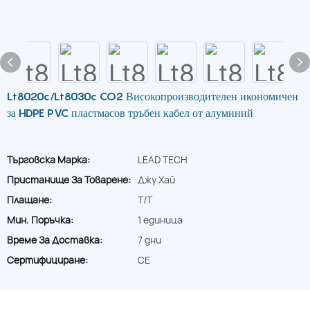
Lt8020c/Lt8030c CO2 Високопроизводителен икономичен
за HDPE PVC пластмасов тръбен кабел от алуминий
Търговска Марка:
LEAD TECH
Пристанище За Товарене:
Джу Хай
Плащане:
T/T
Мин. Поръчка:
1 единица
Време За Доставка:
7 дни
Сертифициране:
CE