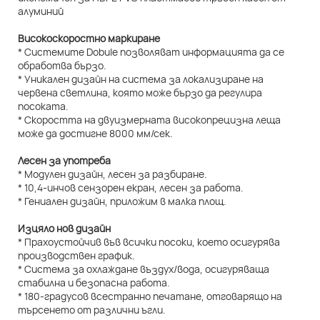
Високоскоростно маркиране
* Системите Dobule позволяват информацията да се
обработва бързо.
* Уникален дизайн на система за локализиране на
червена светлина, която може бързо да регулира
посоката.
* Скоростта на двуизмерната високопрецизна леща
може да достигне 8000 мм/сек.
Лесен за употреба
* Модулен дизайн, лесен за разбиране.
* 10,4-инчов сензорен екран, лесен за работа.
* Гениален дизайн, приложим в малка площ.
Изцяло нов дизайн
* Прахоустойчив във всички посоки, което осигурява
производствен график.
* Система за охлаждане въздух/вода, осигуряваща
стабилна и безопасна работа.
* 180-градусов всестранно печатане, отговарящо на
търсенето от различни ъгли.