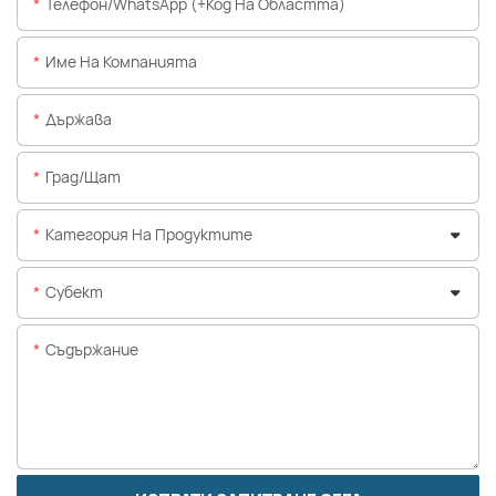
Телефон/WhatsApp (+Код На Областта)
Име На Компанията
Държава
Град/щат
Категория На Продуктите
Субект
Съдържание