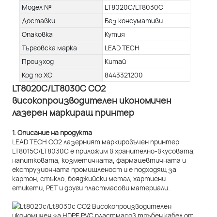
Модел №
LT8020C/LT8030C
Доставки
Без консумативи
Опаковка
Кутия
Търговска марка
LEAD TECH
Произход
Китай
Код по ХС
8443321200
LT8020C/LT8030C CO2
високопроизводителен икономичен
лазерен маркиращ принтер
1. Описание на продукта
LEAD TECH CO2 лазерният маркировъчен принтер
LT8015C/LT8030C е приложим в хранително-вкусовата,
напитковата, козметичната, фармацевтичната и
екструзионната промишленост и е подходящ за
картон, стъкло, бояджийски метал, хартиени
етикети, PET и други пластмасови материали.