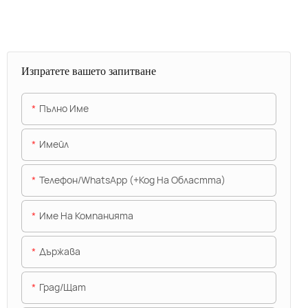
Изпратете вашето запитване
Пълно Име
Имейл
Телефон/WhatsApp (+Код На Областта)
Име На Компанията
Държава
Град/щат