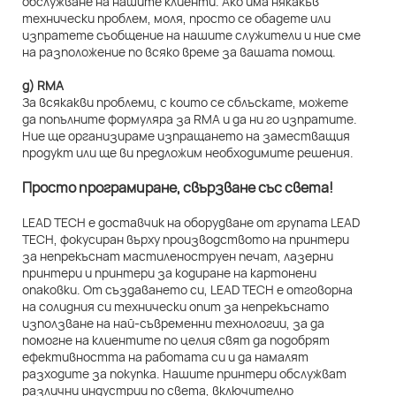
обслужване на нашите клиенти. Ако има някакъв
технически проблем, моля, просто се обадете или
изпратете съобщение на нашите служители и ние сме
на разположение по всяко време за вашата помощ.
д) RMA
За всякакви проблеми, с които се сблъскате, можете
да попълните формуляра за RMA и да ни го изпратите.
Ние ще организираме изпращането на заместващия
продукт или ще ви предложим необходимите решения.
Просто програмиране, свързване със света!
LEAD TECH е доставчик на оборудване от групата LEAD
TECH, фокусиран върху производството на принтери
за непрекъснат мастиленоструен печат, лазерни
принтери и принтери за кодиране на картонени
опаковки. От създаването си, LEAD TECH е отговорна
на солидния си технически опит за непрекъснато
използване на най-съвременни технологии, за да
помогне на клиентите по целия свят да подобрят
ефективността на работата си и да намалят
разходите за покупка. Нашите принтери обслужват
различни индустрии по света, включително