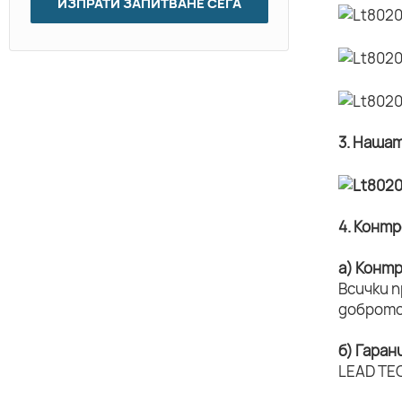
ИЗПРАТИ ЗАПИТВАНЕ СЕГА
3. Наша
4. Конт
а) Конт
Всички 
доброто
б) Гаран
LEAD TEC