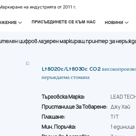
аркиране на индустрията от 2011 г.
ПРИСЪЕДИНЕТЕ СЕ КЪМ НАС
ОЖЕНИЕ
НОВИНИ
ителен цифров лазерен маркиращ принтер за неръжд
Lt8020c/Lt8030c CO2 високопроизвод
неръждаема стомана
Търговска Марка:
LEAD TEC
Пристанище За Товарене:
Джу Хай
Плащане:
T/T
Мин. Поръчка:
1 единица