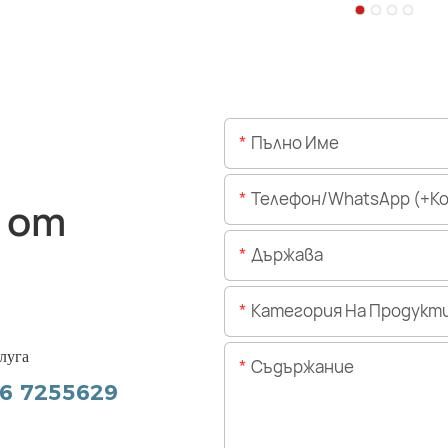
Пълно Име
Телефон/WhatsApp (+Код На 
 от
Държава
Категория На Продукт
луга
Съдържание
56 7255629