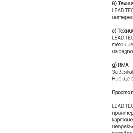
в) Техн
LEAD TEC
интерес
г) Техн
LEAD TE
техниче
на разп
д) RMA
За всяка
Ние ще 
Просто п
LEAD TE
принтер
картоне
непрекъ