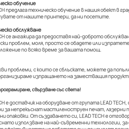
ическо обучение
H предлага техническо обучение в нашия обект в град
увате от нашите принтери, да ни посетите.
ическо обслужване
CH се ангажира да предоставя най-доброто обслужван
ски проблем, моля, просто се обадете или изпратет
оложение по всяко време за вашата помощ.
кви проблеми, с които се сблъскате, можете да попъл
организираме изпращането на заместващия продукт 
рограмиране, свързване със света!
CH е доставчик на оборудване от групата LEAD TECH,
и за непрекъснат мастиленоструен печат, лазерни п
ни опаковки. От създаването си, LEAD TECH е отговор
снато използване на най-съвременни технологии, за 