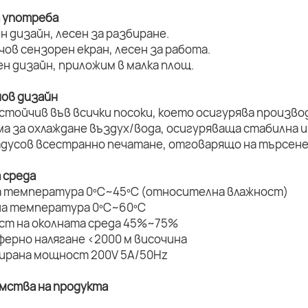
а употреба
н дизайн, лесен за разбиране.
нчов сензорен екран, лесен за работа.
ен дизайн, приложим в малка площ.
нов дизайн
устойчив във всички посоки, което осигурява произво
ма за охлаждане въздух/вода, осигуряваща стабилна и
радусов всестранно печатане, отговарящо на търсене
 среда
а температура 0ºC~45ºC (относителна влажност)
на температура 0ºC~60ºC
ост на околната среда 45%~75%
ферно налягане <2000 м височина
мирана мощност 200V 5A/50Hz
имства на продукта