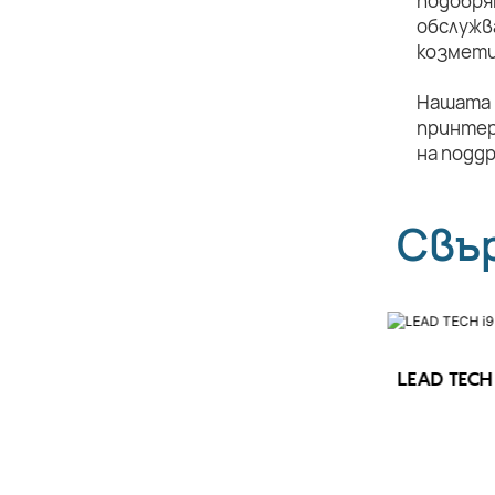
подобря
обслужв
козмети
Нашата 
принтер
на подд
Свъ
LEAD TECH 
LEAD TECH i9 STD Високоскоростен
CIJ принтер