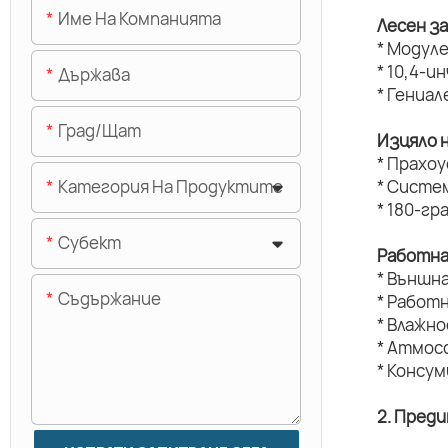
Име На Компанията
Лесен з
* Модуле
* 10,4-и
Държава
* Гениал
Град/щат
Изцяло 
* Прахо
Категория На Продуктите
* Систе
* 180-г
Субект
Работна
* Външн
Съдържание
* Работ
* Влажн
* Атмос
* Консу
2. Пред