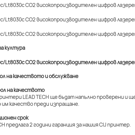
та култура
рол на качеството и обслужване
рол на качеството
принтери LEAD TECH ще бъдат напълно проверени и ще 
 им качество преди изпращане.
ционен срок
H предлага 2 години гаранция за нашия CIJ принтер.