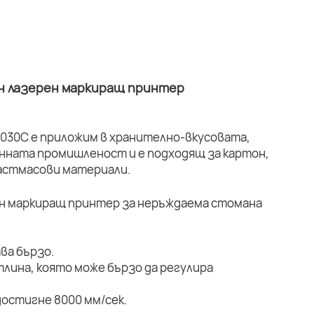
н лазерен маркиращ принтер
030C е приложим в хранително-вкусовата,
ната промишленост и е подходящ за картон,
ластмасови материали.
ва бързо.
тлина, която може бързо да регулира
остигне 8000 мм/сек.