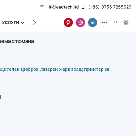
lt@leadtech.ltd
(+86)-0756 7255629
УСЛУГИ
ЗА НАС
аема стомана
ителен цифров лазерен маркиращ принтер за
H