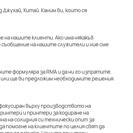
 Джухай, Китай. Каним ви, които се
е на нашите клиенти. Ако има някакъв
е съобщение на нашите служители и ние сме
ните формуляра за RMA и да ни го изпратите.
или ще ви предложим необходимите решения.
 фокусиран върху производството на
ринтери и принтери за кодиране на
на на солидния си технически опит за
да помогне на клиентите по целия свят да