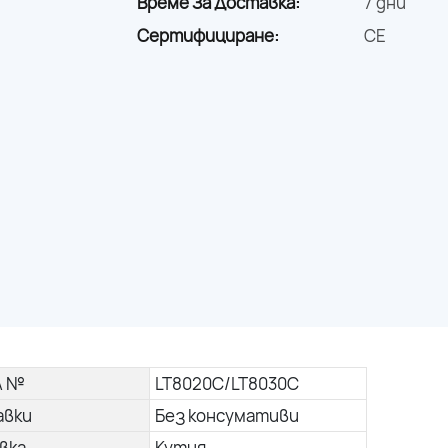
Време За Доставка:
7 дни
Сертифициране:
CE
л №
LT8020C/LT8030C
авки
Без консумативи
вка
Кутия