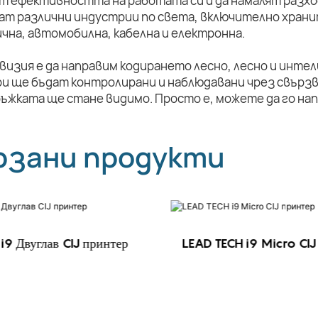
т ефективността на работата си и да намалят разхо
ат различни индустрии по света, включително храни
чна, автомобилна, кабелна и електронна.
визия е да направим кодирането лесно, лесно и инте
и ще бъдат контролирани и наблюдавани чрез свързв
ръжката ще стане видимо. Просто е, можете да го на
рзани продукти
i9 Двуглав CIJ принтер
LEAD TECH i9 Micro CIJ