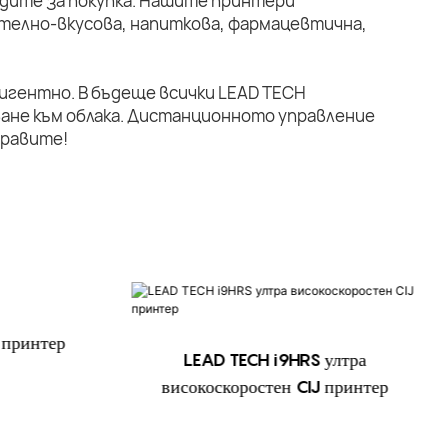
дите за покупка. Нашите принтери
телно-вкусова, напиткова, фармацевтична,
лигентно. В бъдеще всички LEAD TECH
ане към облака. Дистанционното управление
правите!
 принтер
LEAD TECH i9HRS ултра
високоскоростен CIJ принтер