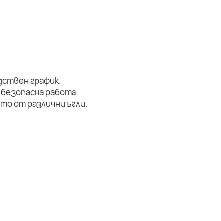
дствен график.
 безопасна работа.
то от различни ъгли.