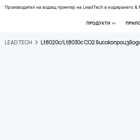
Производител на водещ принтер на LeadTech в кодирането & М
ПРОДУКТИ
ПРИЛ
LEAD TECH
Lt8020c/Lt8030c CO2 високопроизвод