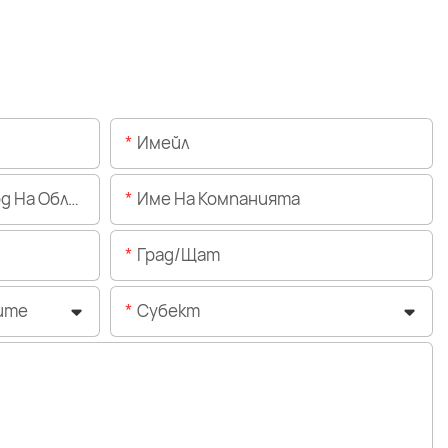
Имейл
Областта)
Име На Компанията
Град/щат
ите
Субект