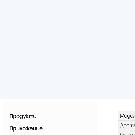
Моде
Продукти
Дост
Приложение
Опако