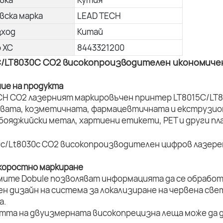
вска марка
LEAD TECH
зход
Китай
о ХС
8443321200
C/LT8030C CO2 високопроизводителен икономиче
ние на продукта
CH CO2 лазерният маркировъчен принтер LT8015C/LT8
вата, козметичната, фармацевтичната и екструзион
 бояджийски метал, хартиени етикети, PET и други п
коростно маркиране
мите Dobule позволяват информацията да се обработ
ен дизайн на система за локализиране на червена све
а.
стта на двуизмерната високопрецизна леща може да д