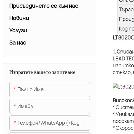
Присъединете се към нас
Търго
Новини
Прои
Код п
Услуги
LT8020
За нас
1. Описа
LEAD TE
напитко
Изпратете вашето запитване
стъкло,
Пълно Име
Високос
Имейл
* Систе
* Уникал
посокат
Телефон/WhatsApp (+Код На Областта)
* Скоро