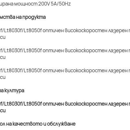
мирана мощност 200V 5A/50Hz
имства на продукта
та култура
рол на качеството и обслужване