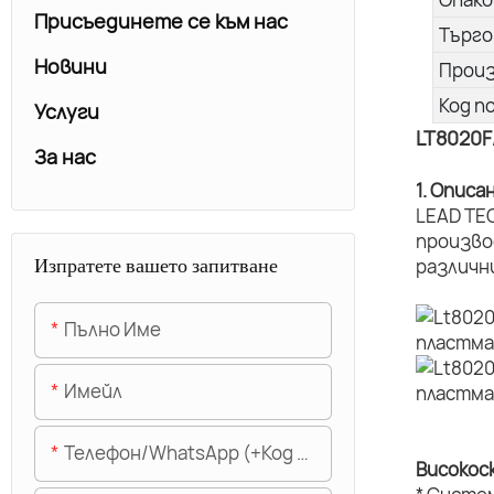
Присъединете се към нас
Търго
Новини
Прои
Код п
Услуги
LT8020F
За нас
1. Описа
LEAD TE
произво
Изпратете вашето запитване
различн
Пълно Име
Имейл
Телефон/WhatsApp (+Код На Областта)
Високос