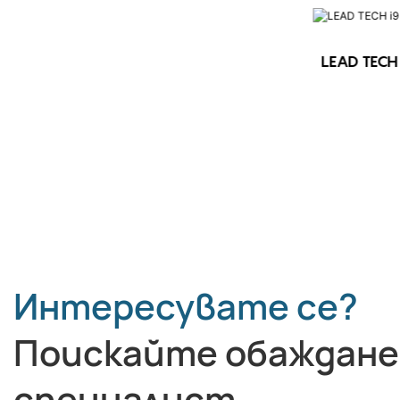
LEAD TECH 
LEAD TECH i9 STD Високоскоростен
CIJ принтер
Интересувате се?
Поискайте обаждане
специалист