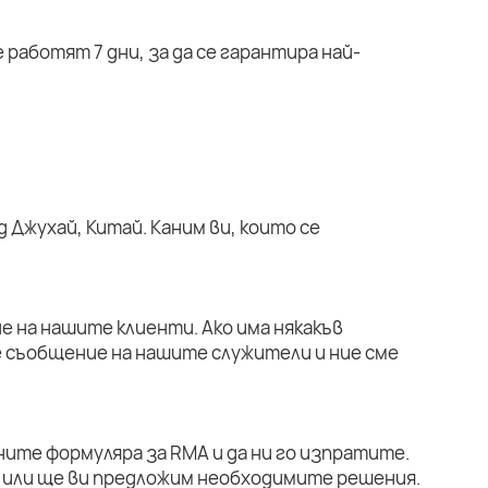
работят 7 дни, за да се гарантира най-
 Джухай, Китай. Каним ви, които се
е на нашите клиенти. Ако има някакъв
е съобщение на нашите служители и ние сме
ните формуляра за RMA и да ни го изпратите.
или ще ви предложим необходимите решения.