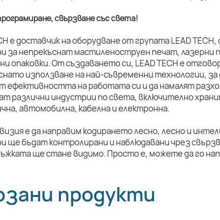
рограмиране, свързване със света!
CH е доставчик на оборудване от групата LEAD TECH,
и за непрекъснат мастиленоструен печат, лазерни п
ни опаковки. От създаването си, LEAD TECH е отговор
снато използване на най-съвременни технологии, за 
т ефективността на работата си и да намалят разхо
ат различни индустрии по света, включително храни
чна, автомобилна, кабелна и електронна.
визия е да направим кодирането лесно, лесно и инте
и ще бъдат контролирани и наблюдавани чрез свързв
ръжката ще стане видимо. Просто е, можете да го на
рзани продукти