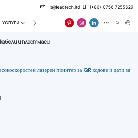
lt@leadtech.ltd
(+86)-0756 7255629
УСЛУГИ
ЗА НАС
 кабели и пластмаси
коскоростен лазерен принтер за QR кодове и дати за
H