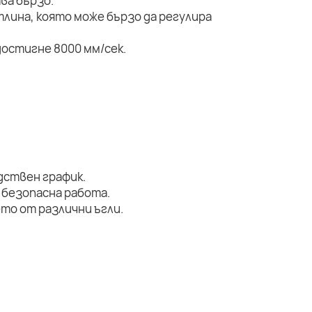
ва бързо.
тлина, която може бързо да регулира
остигне 8000 мм/сек.
дствен график.
 безопасна работа.
то от различни ъгли.