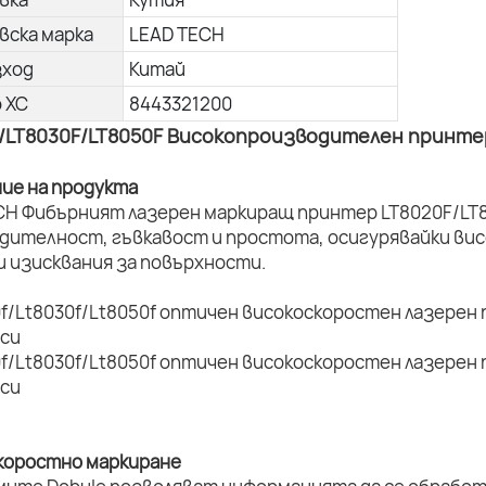
вска марка
LEAD TECH
зход
Китай
о ХС
8443321200
/LT8030F/LT8050F Високопроизводителен принтер
ние на продукта
CH Фибърният лазерен маркиращ принтер LT8020F/LT8
дителност, гъвкавост и простота, осигурявайки вис
и изисквания за повърхности.
коростно маркиране