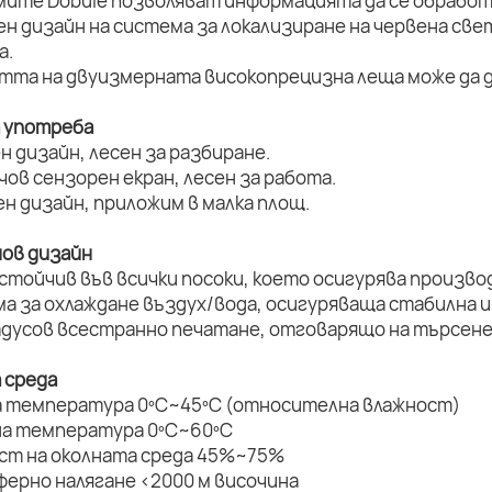
мите Dobule позволяват информацията да се обработ
ен дизайн на система за локализиране на червена све
а.
стта на двуизмерната високопрецизна леща може да д
а употреба
н дизайн, лесен за разбиране.
нчов сензорен екран, лесен за работа.
ен дизайн, приложим в малка площ.
нов дизайн
устойчив във всички посоки, което осигурява произво
ма за охлаждане въздух/вода, осигуряваща стабилна и
радусов всестранно печатане, отговарящо на търсене
 среда
а температура 0ºC~45ºC (относителна влажност)
на температура 0ºC~60ºC
ост на околната среда 45%~75%
ферно налягане <2000 м височина