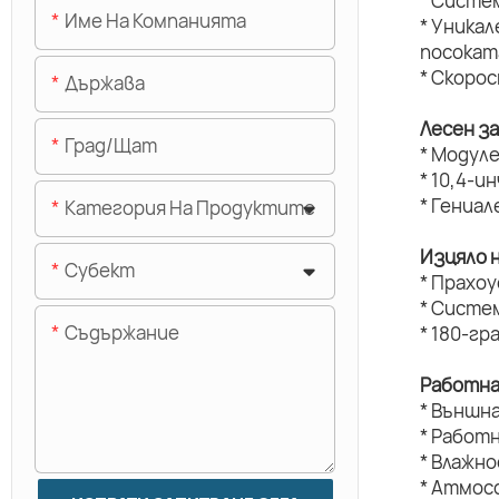
* Систе
Име На Компанията
* Уникал
посокат
* Скоро
Държава
Лесен з
Град/щат
* Модуле
* 10,4-и
* Гениал
Категория На Продуктите
Изцяло 
Субект
* Прахо
* Систе
Съдържание
* 180-г
Работна
* Външн
* Работ
* Влажн
* Атмос