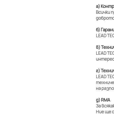
а) Конт
Всички 
доброто
б) Гаран
LEAD TEC
в) Техн
LEAD TEC
интерес
г) Техн
LEAD TE
техниче
на разп
д) RMA
За всяка
Ние ще 