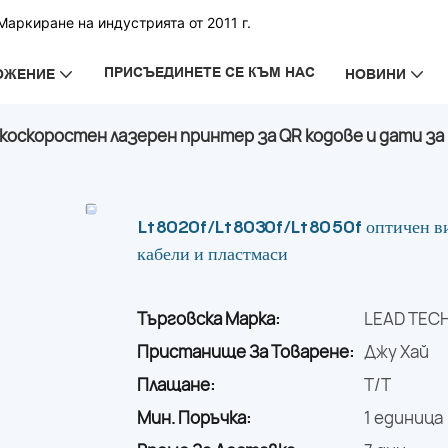
аркиране на индустрията от 2011 г.
ПРИСЪЕДИНЕТЕ СЕ КЪМ НАС
ОЖЕНИЕ
НОВИНИ
коскоростен лазерен принтер за QR кодове и дати за
Lt8020f/Lt8030f/Lt8050f оптичен висо
кабели и пластмаси
Търговска Марка:
LEAD TEC
Пристанище За Товарене:
Джу Хай
Плащане:
T/T
Мин. Поръчка:
1 единица