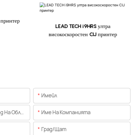
 принтер
LEAD TECH i9HRS ултра
високоскоростен CIJ принтер
Имейл
Областта)
Име На Компанията
Град/щат