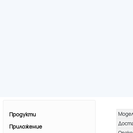
Моде
Продукти
Дост
Приложение
Опако