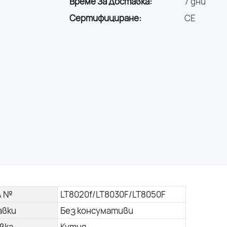
Време За Доставка:
7 дни
Сертифициране:
CE
л №
LT8020f/LT8030F/LT8050F
авки
Без консумативи
вка
Кутия