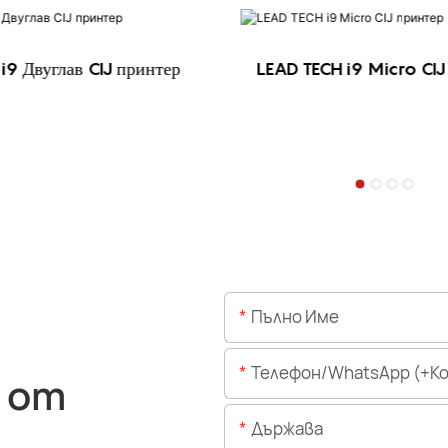
i9 Двуглав CIJ принтер
LEAD TECH i9 Micro CIJ
Пълно Име
Телефон/WhatsApp (+Код На 
 от
Държава