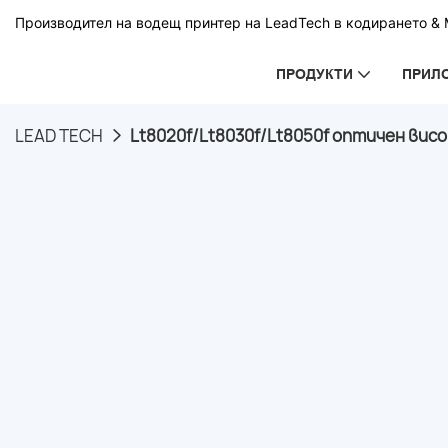
Производител на водещ принтер на LeadTech в кодирането & М
ПРОДУКТИ
ПРИЛ
LEAD TECH
Lt8020f/Lt8030f/Lt8050f оптичен висо