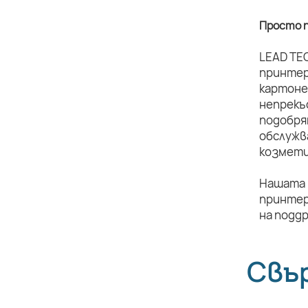
Просто п
LEAD TE
принтер
картоне
непрекъ
подобря
обслужв
козмети
Нашата 
принтер
на подд
Свъ