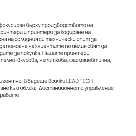
 фокусиран върху производството на
ринтери и принтери за кодиране на
на на солидния си технически опит за
да помогне на клиентите по целия свят да
дите за покупка. Нашите принтери
телно-вкусова, напиткова, фармацевтична,
лигентно. В бъдеще всички LEAD TECH
ане към облака. Дистанционното управление
правите!