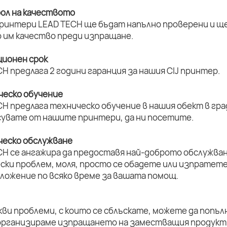
рол на качеството
принтери LEAD TECH ще бъдат напълно проверени и ще 
 им качество преди изпращане.
ционен срок
H предлага 2 години гаранция за нашия CIJ принтер.
ическо обучение
H предлага техническо обучение в нашия обект в град
увате от нашите принтери, да ни посетите.
ическо обслужване
CH се ангажира да предоставя най-доброто обслужван
ски проблем, моля, просто се обадете или изпратет
оложение по всяко време за вашата помощ.
кви проблеми, с които се сблъскате, можете да попъл
организираме изпращането на заместващия продукт 