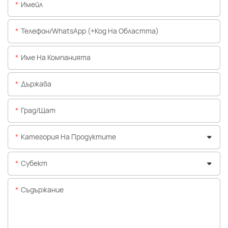
Имейл
Телефон/WhatsApp (+Код На Областта)
Име На Компанията
Държава
Град/щат
Категория На Продуктите
Субект
Съдържание