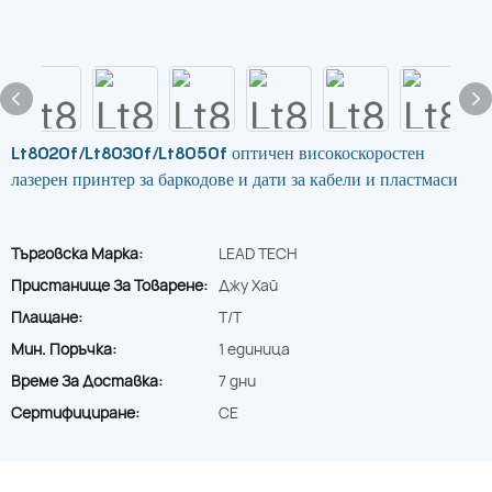
Lt8020f/Lt8030f/Lt8050f оптичен високоскоростен
лазерен принтер за баркодове и дати за кабели и пластмаси
Търговска Марка:
LEAD TECH
Пристанище За Товарене:
Джу Хай
Плащане:
T/T
Мин. Поръчка:
1 единица
Време За Доставка:
7 дни
Сертифициране:
CE