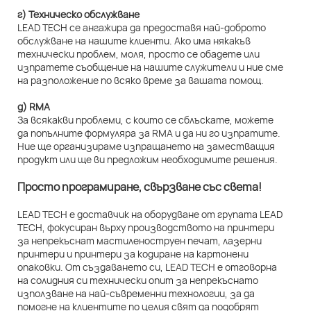
г) Техническо обслужване
LEAD TECH се ангажира да предоставя най-доброто
обслужване на нашите клиенти. Ако има някакъв
технически проблем, моля, просто се обадете или
изпратете съобщение на нашите служители и ние сме
на разположение по всяко време за вашата помощ.
д) RMA
За всякакви проблеми, с които се сблъскате, можете
да попълните формуляра за RMA и да ни го изпратите.
Ние ще организираме изпращането на заместващия
продукт или ще ви предложим необходимите решения.
Просто програмиране, свързване със света!
LEAD TECH е доставчик на оборудване от групата LEAD
TECH, фокусиран върху производството на принтери
за непрекъснат мастиленоструен печат, лазерни
принтери и принтери за кодиране на картонени
опаковки. От създаването си, LEAD TECH е отговорна
на солидния си технически опит за непрекъснато
използване на най-съвременни технологии, за да
помогне на клиентите по целия свят да подобрят