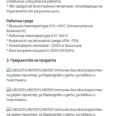
стабилна и безопасна работа.
* 180-градусов всестранно печатане, отговарящо на
търсенето от различни ъгли.
Работна среда
* Външна температура 0ºC~45ºC (относителна
влажност)
* Работна температура 0ºC~60ºC
* Влажност на околната среда 45%~75%
* Атмосферно налягане <2000 м височина
* Консумирана мощност 200V 5A/50Hz
2. Предимства на продукта