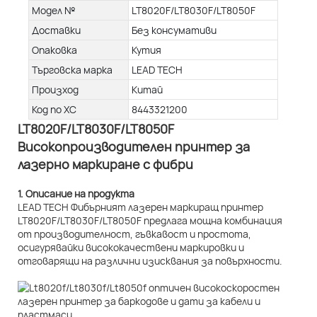
Модел №
LT8020F/LT8030F/LT8050F
Доставки
Без консумативи
Опаковка
Кутия
Търговска марка
LEAD TECH
Произход
Китай
Код по ХС
8443321200
LT8020F/LT8030F/LT8050F
Високопроизводителен принтер за
лазерно маркиране с фибри
1. Описание на продукта
LEAD TECH Фибърният лазерен маркиращ принтер
LT8020F/LT8030F/LT8050F предлага мощна комбинация
от производителност, гъвкавост и простота,
осигурявайки висококачествени маркировки и
отговарящи на различни изисквания за повърхности.