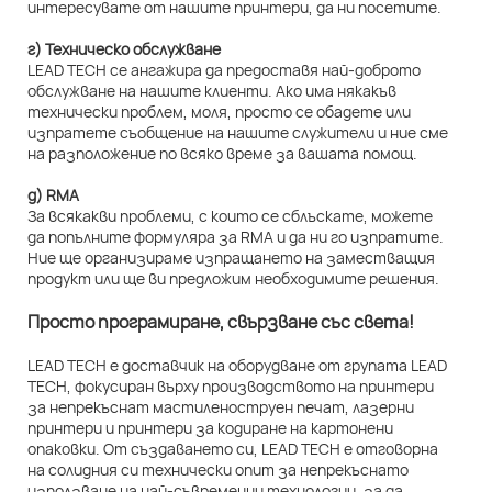
интересувате от нашите принтери, да ни посетите.
г) Техническо обслужване
LEAD TECH се ангажира да предоставя най-доброто
обслужване на нашите клиенти. Ако има някакъв
технически проблем, моля, просто се обадете или
изпратете съобщение на нашите служители и ние сме
на разположение по всяко време за вашата помощ.
д) RMA
За всякакви проблеми, с които се сблъскате, можете
да попълните формуляра за RMA и да ни го изпратите.
Ние ще организираме изпращането на заместващия
продукт или ще ви предложим необходимите решения.
Просто програмиране, свързване със света!
LEAD TECH е доставчик на оборудване от групата LEAD
TECH, фокусиран върху производството на принтери
за непрекъснат мастиленоструен печат, лазерни
принтери и принтери за кодиране на картонени
опаковки. От създаването си, LEAD TECH е отговорна
на солидния си технически опит за непрекъснато
използване на най-съвременни технологии, за да