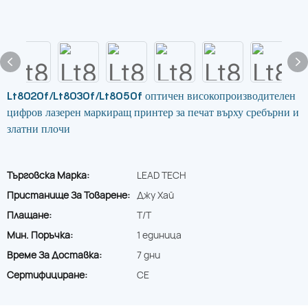
Lt8020f/Lt8030f/Lt8050f оптичен високопроизводителен
цифров лазерен маркиращ принтер за печат върху сребърни и
златни плочи
Търговска Марка:
LEAD TECH
Пристанище За Товарене:
Джу Хай
Плащане:
T/T
Мин. Поръчка:
1 единица
Време За Доставка:
7 дни
Сертифициране:
CE