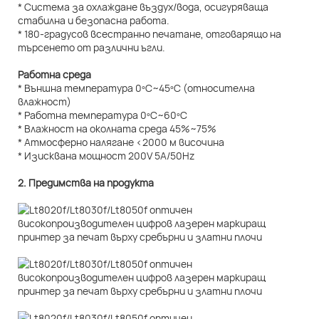
* Система за охлаждане въздух/вода, осигуряваща
стабилна и безопасна работа.
* 180-градусов всестранно печатане, отговарящо на
търсенето от различни ъгли.
Работна среда
* Външна температура 0ºC~45ºC (относителна
влажност)
* Работна температура 0ºC~60ºC
* Влажност на околната среда 45%~75%
* Атмосферно налягане <2000 м височина
* Изисквана мощност 200V 5A/50Hz
2. Предимства на продукта