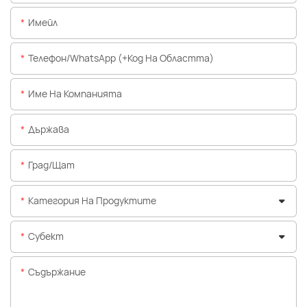
Имейл
Телефон/WhatsApp (+Код На Областта)
Име На Компанията
Държава
Град/щат
Категория На Продуктите
Субект
Съдържание