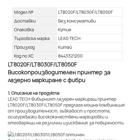
Модел №
LT8020F/LT8030F/LT8050F
Доставки
Без консумативи
Опаковка
Кутия
Търговска марка
LEAD TECH
Произход
Китай
Код по ХС
8443321200
LT8020F/LT8030F/LT8050F
Високопроизводителен принтер за
лазерно маркиране с фибри
1. Описание на продукта
LEAD TECH Фибърният лазерен маркиращ принтер
LT8020F/LT8030F/LT8050F предлага мощна комбинация
от производителност, гъвкавост и простота,
осигурявайки висококачествени маркировки и
отговарящи на различни изисквания за повърхности.