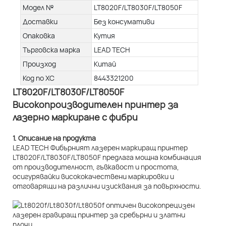
Модел №
LT8020F/LT8030F/LT8050F
Доставки
Без консумативи
Опаковка
Кутия
Търговска марка
LEAD TECH
Произход
Китай
Код по ХС
8443321200
LT8020F/LT8030F/LT8050F
Високопроизводителен принтер за
лазерно маркиране с фибри
1. Описание на продукта
LEAD TECH Фибърният лазерен маркиращ принтер
LT8020F/LT8030F/LT8050F предлага мощна комбинация
от производителност, гъвкавост и простота,
осигурявайки висококачествени маркировки и
отговарящи на различни изисквания за повърхности.