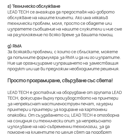
г) Техническо обслужване
LEAD TECH се ангажира да предоставя най-доброто
обслужване на нашите клиенти. Ако има някакъв
технически проблем, моля, просто се обадете или
изпратете съобщение на нашите служители и ние сме
на разположение по всяко време за вашата помощ.
д) RMA
За всякакви проблеми, с които се сблъскате, можете
да попълните формуляра за RMA и да ни го изпратите.
Ние ще организираме изпращането на заместващия
продукт или ще ви предложим необходимите решения.
Просто програмиране, свързване със света!
LEAD TECH е доставчик на оборудване от групата LEAD
TECH, фокусиран върху производството на принтери
за непрекъснат мастиленоструен печат, лазерни
принтери и принтери за кодиране на картонени
опаковки. От създаването си, LEAD TECH е отговорна
на солидния си технически опит за непрекъснато
използване на най-съвременни технологии, за да
помогне на клиентите по целия свят да подобрят