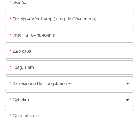
Имейл
Телефон/WhatsApp (+Код На Областта)
Име На Компанията
Държава
Град/щат
Категория На Продуктите
Субект
Съдържание