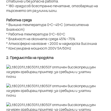
стабилна и безопасна работа.
* 180-градусов всестранно печатане, отговарящо на
търсенето от различни ъгли.
Работна среда
* Външна температура 0ºC~45ºC (относителна
влажност)
* Работна температура 0ºC~60ºC
* Влажност на околната среда 45%~75%
* Атмосферно налягане <2000 м надморска височина
* Консумирана мощност 200V 5A/50Hz
2. Предимства на продукта