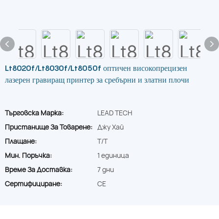
Lt8020f/Lt8030f/Lt8050f оптичен високопрецизен
лазерен гравиращ принтер за сребърни и златни плочи
Търговска Марка:
LEAD TECH
Пристанище За Товарене:
Джу Хай
Плащане:
T/T
Мин. Поръчка:
1 единица
Време За Доставка:
7 дни
Сертифициране:
CE