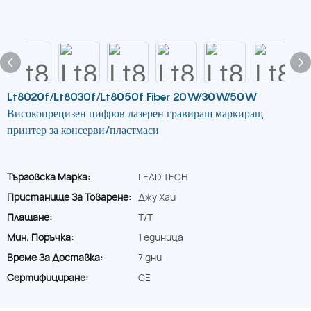
Lt8020f/Lt8030f/Lt8050f Fiber 20W/30W/50W
Високопрецизен цифров лазерен гравиращ маркиращ
принтер за консерви/пластмаси
Търговска Марка:
LEAD TECH
Пристанище За Товарене:
Джу Хай
Плащане:
T/T
Мин. Поръчка:
1 единица
Време За Доставка:
7 дни
Сертифициране:
CE