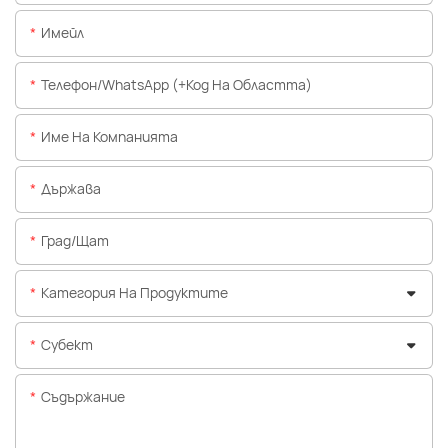
Имейл
Телефон/WhatsApp (+Код На Областта)
Име На Компанията
Държава
Град/щат
Категория На Продуктите
Субект
Съдържание