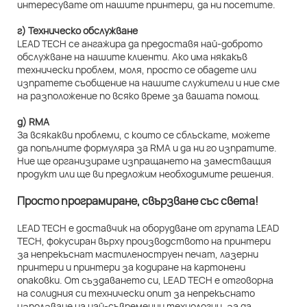
интересувате от нашите принтери, да ни посетите.
г) Техническо обслужване
LEAD TECH се ангажира да предоставя най-доброто
обслужване на нашите клиенти. Ако има някакъв
технически проблем, моля, просто се обадете или
изпратете съобщение на нашите служители и ние сме
на разположение по всяко време за вашата помощ.
д) RMA
За всякакви проблеми, с които се сблъскате, можете
да попълните формуляра за RMA и да ни го изпратите.
Ние ще организираме изпращането на заместващия
продукт или ще ви предложим необходимите решения.
Просто програмиране, свързване със света!
LEAD TECH е доставчик на оборудване от групата LEAD
TECH, фокусиран върху производството на принтери
за непрекъснат мастиленоструен печат, лазерни
принтери и принтери за кодиране на картонени
опаковки. От създаването си, LEAD TECH е отговорна
на солидния си технически опит за непрекъснато
използване на най-съвременни технологии, за да