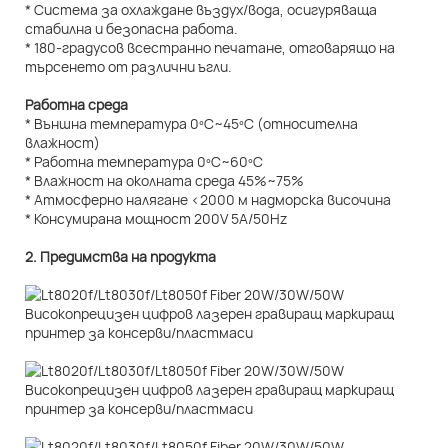
* Система за охлаждане въздух/вода, осигуряваща
стабилна и безопасна работа.
* 180-градусов всестранно печатане, отговарящо на
търсенето от различни ъгли.
Работна среда
* Външна температура 0ºC~45ºC (относителна
влажност)
* Работна температура 0ºC~60ºC
* Влажност на околната среда 45%~75%
* Атмосферно налягане <2000 м надморска височина
* Консумирана мощност 200V 5A/50Hz
2. Предимства на продукта