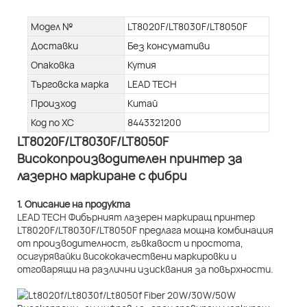
Модел №
LT8020F/LT8030F/LT8050F
Доставки
Без консумативи
Опаковка
Кутия
Търговска марка
LEAD TECH
Произход
Китай
Код по ХС
8443321200
LT8020F/LT8030F/LT8050F
Високопроизводителен принтер за
лазерно маркиране с фибри
1. Описание на продукта
LEAD TECH Фибърният лазерен маркиращ принтер
LT8020F/LT8030F/LT8050F предлага мощна комбинация
от производителност, гъвкавост и простота,
осигурявайки висококачествени маркировки и
отговарящи на различни изисквания за повърхности.