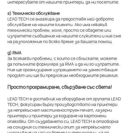
интересувате от нашите принтери, да ни посетите.
г) Техническо обслужване
LEAD TECH се ангажира да предоставя най-доброто
обслужване на нашите клиенти. Ако има някакъв
технически проблем, моля, просто се обадете или
изпратете съобщение на нашите служители и ние сме
на разположение по всяко време за вашата помощ.
д) RMA
За всякакви проблеми, с които се сблъскате, можете
да попълните формуляра за RMA и да ни го изпратите.
Ние ще организираме изпращането на заместващия
продукт или ще ви предложим необходимите решения.
Просто програмиране, свързване със света!
LEAD TECH е доставчик на оборудване от групата LEAD
TECH, фокусиран върху производството на принтери
за непрекъснат мастиленоструен печат, лазерни
принтери и принтери за кодиране на картонени
опаковки. От създаването си, LEAD TECH е отговорна
на солидния си технически опит за непрекъснато
използване на най-съвременни технологии, за да