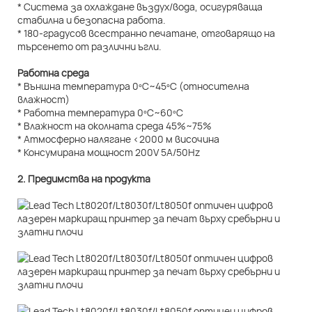
* Система за охлаждане въздух/вода, осигуряваща
стабилна и безопасна работа.
* 180-градусов всестранно печатане, отговарящо на
търсенето от различни ъгли.
Работна среда
* Външна температура 0ºC~45ºC (относителна
влажност)
* Работна температура 0ºC~60ºC
* Влажност на околната среда 45%~75%
* Атмосферно налягане <2000 м височина
* Консумирана мощност 200V 5A/50Hz
2. Предимства на продукта