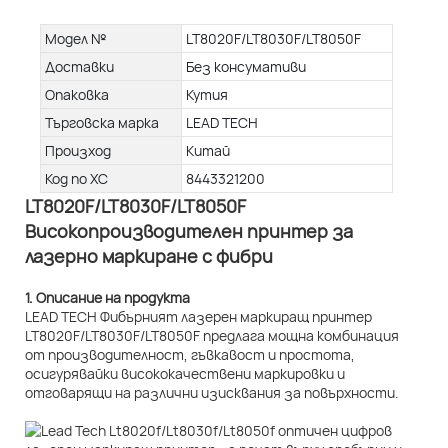
Модел №
LT8020F/LT8030F/LT8050F
Доставки
Без консумативи
Опаковка
Кутия
Търговска марка
LEAD TECH
Произход
Китай
Код по ХС
8443321200
LT8020F/LT8030F/LT8050F
Високопроизводителен принтер за
лазерно маркиране с фибри
1. Описание на продукта
LEAD TECH Фибърният лазерен маркиращ принтер
LT8020F/LT8030F/LT8050F предлага мощна комбинация
от производителност, гъвкавост и простота,
осигурявайки висококачествени маркировки и
отговарящи на различни изисквания за повърхности.