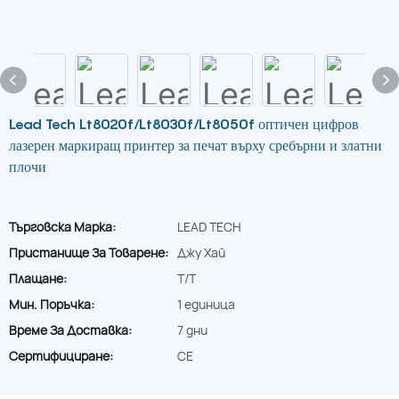
Lead Tech Lt8020f/Lt8030f/Lt8050f оптичен цифров
лазерен маркиращ принтер за печат върху сребърни и златни
плочи
Търговска Марка:
LEAD TECH
Пристанище За Товарене:
Джу Хай
Плащане:
T/T
Мин. Поръчка:
1 единица
Време За Доставка:
7 дни
Сертифициране:
CE