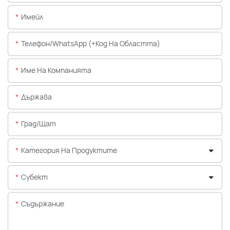
Имейл
Телефон/WhatsApp (+Код На Областта)
Име На Компанията
Държава
Град/щат
Категория На Продуктите
Субект
Съдържание