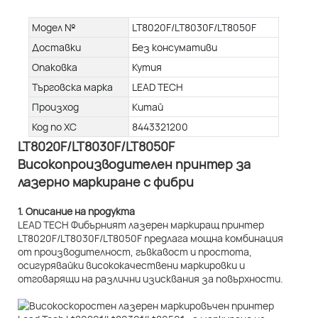
Модел №
LT8020F/LT8030F/LT8050F
Доставки
Без консумативи
Опаковка
Кутия
Търговска марка
LEAD TECH
Произход
Китай
Код по ХС
8443321200
LT8020F/LT8030F/LT8050F
Високопроизводителен принтер за
лазерно маркиране с фибри
1. Описание на продукта
LEAD TECH Фибърният лазерен маркиращ принтер
LT8020F/LT8030F/LT8050F предлага мощна комбинация
от производителност, гъвкавост и простота,
осигурявайки висококачествени маркировки и
отговарящи на различни изисквания за повърхности.