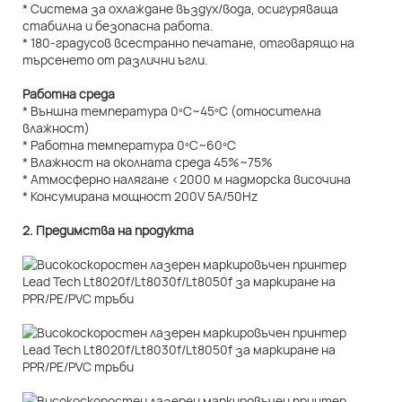
* Система за охлаждане въздух/вода, осигуряваща
стабилна и безопасна работа.
* 180-градусов всестранно печатане, отговарящо на
търсенето от различни ъгли.
Работна среда
* Външна температура 0ºC~45ºC (относителна
влажност)
* Работна температура 0ºC~60ºC
* Влажност на околната среда 45%~75%
* Атмосферно налягане <2000 м надморска височина
* Консумирана мощност 200V 5A/50Hz
2. Предимства на продукта