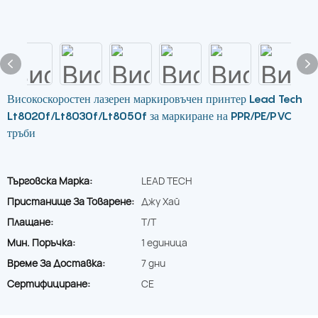
Високоскоростен лазерен маркировъчен принтер Lead Tech
Lt8020f/Lt8030f/Lt8050f за маркиране на PPR/PE/PVC
тръби
Търговска Марка:
LEAD TECH
Пристанище За Товарене:
Джу Хай
Плащане:
T/T
Мин. Поръчка:
1 единица
Време За Доставка:
7 дни
Сертифициране:
CE