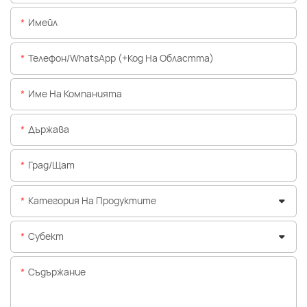
Имейл
Телефон/WhatsApp (+Код На Областта)
Име На Компанията
Държава
Град/щат
Категория На Продуктите
Субект
Съдържание