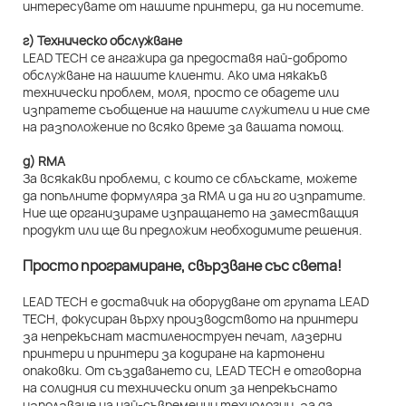
интересувате от нашите принтери, да ни посетите.
г) Техническо обслужване
LEAD TECH се ангажира да предоставя най-доброто
обслужване на нашите клиенти. Ако има някакъв
технически проблем, моля, просто се обадете или
изпратете съобщение на нашите служители и ние сме
на разположение по всяко време за вашата помощ.
д) RMA
За всякакви проблеми, с които се сблъскате, можете
да попълните формуляра за RMA и да ни го изпратите.
Ние ще организираме изпращането на заместващия
продукт или ще ви предложим необходимите решения.
Просто програмиране, свързване със света!
LEAD TECH е доставчик на оборудване от групата LEAD
TECH, фокусиран върху производството на принтери
за непрекъснат мастиленоструен печат, лазерни
принтери и принтери за кодиране на картонени
опаковки. От създаването си, LEAD TECH е отговорна
на солидния си технически опит за непрекъснато
използване на най-съвременни технологии, за да