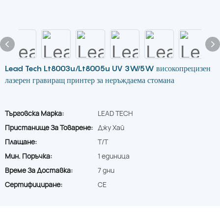
Lead Tech Lt8003u/Lt8005u UV 3W/5W високопрецизен
лазерен гравиращ принтер за неръждаема стомана
Търговска Марка:
LEAD TECH
Пристанище За Товарене:
Джу Хай
Плащане:
T/T
Мин. Поръчка:
1 единица
Време За Доставка:
7 дни
Сертифициране:
CE