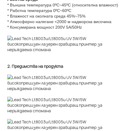
* Външна температура 0ºC~45ºC (относителна влажност)
* Работна температура 0ºC~60ºC
* Влажност на околната среда 45%~75%
* Атмосферно налягане <2000 м надморска височина
* Консумирана мощност 200V 5A/50Hz
2. Предимства на продукта