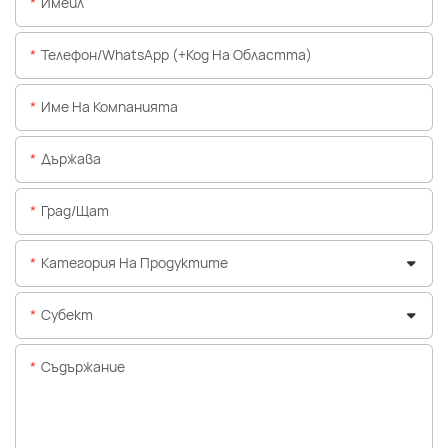
Имейл
Телефон/WhatsApp (+Код На Областта)
Име На Компанията
Държава
Град/щат
Категория На Продуктите
Субект
Съдържание