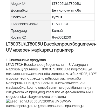
Модел №
LT8003U/LT8005U
Доставки
Без консумативи
Опаковка
Кутия
Търговска марка
LEAD TECH
Произход
Китай
Код по ХС
8443321200
LT8003U/LT8005U Високопроизводителен
UV лазерен маркиращ принтер
1. Описание на продукта
LEAD TECH Високопроизводителният UV лазерен
маркиращ принтер LT8003U/LT8005U е подходящ за
полимерни полиетиленови материали и бял HDPE, LDPE
и други често срещани твърди пластмасови
материали. Неизтриваеми и висококачествени
маркировки, които отговарят на изискванията за
сигурност на производителите на фармацевтични,
медицински и козметични етикети.