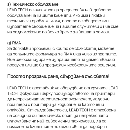
г) Техническо обслужване
LEAD TECH се ангажира да предоставя най-доброто
обслужване на нашите клиенти. Ако има някакъв
технически проблем, моля, просто се обадете или
изпратете съобщение на нашите служители и ние сме
на разположение по всяко време за вашата помощ.
д) RMA
За всякакви проблеми, с които се сблъскате, можете
да попълните формуляра за RMA и да ни го изпратите.
Ние ще организираме изпращането на заместващия
продукт или ще ви предложим необходимите решения.
Просто програмиране, свързване със света!
LEAD TECH е доставчик на оборудване от групата LEAD
TECH, фокусиран върху производството на принтери
за непрекъснат мастиленоструен печат, лазерни
принтери и принтери за кодиране на картонени
опаковки. От създаването си, LEAD TECH е отговорна
на солидния си технически опит за непрекъснато
използване на най-съвременни технологии, за да
помогне на клиентите по целия свят да подобрят