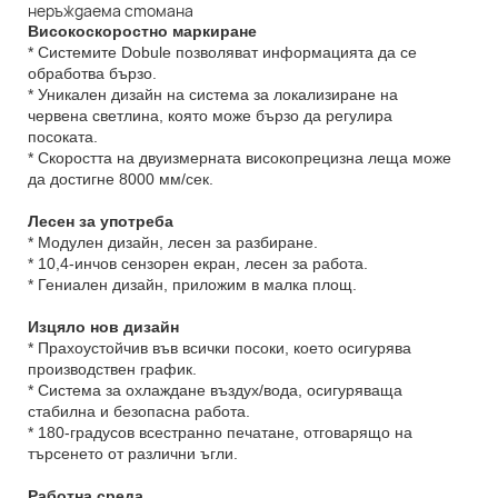
Високоскоростно маркиране
* Системите Dobule позволяват информацията да се
обработва бързо.
* Уникален дизайн на система за локализиране на
червена светлина, която може бързо да регулира
посоката.
* Скоростта на двуизмерната високопрецизна леща може
да достигне 8000 мм/сек.
Лесен за употреба
* Модулен дизайн, лесен за разбиране.
* 10,4-инчов сензорен екран, лесен за работа.
* Гениален дизайн, приложим в малка площ.
Изцяло нов дизайн
* Прахоустойчив във всички посоки, което осигурява
производствен график.
* Система за охлаждане въздух/вода, осигуряваща
стабилна и безопасна работа.
* 180-градусов всестранно печатане, отговарящо на
търсенето от различни ъгли.
Работна среда