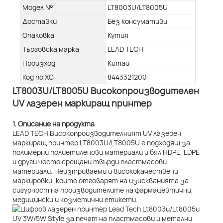
Модел №
LT8003U/LT8005U
Доставки
Без консумативи
Опаковка
Кутия
Търговска марка
LEAD TECH
Произход
Китай
Код по ХС
8443321200
LT8003U/LT8005U Високопроизводителен
UV лазерен маркиращ принтер
1. Описание на продукта
LEAD TECH Високопроизводителният UV лазерен
маркиращ принтер LT8003U/LT8005U е подходящ за
полимерни полиетиленови материали и бял HDPE, LDPE
и други често срещани твърди пластмасови
материали. Неизтриваеми и висококачествени
маркировки, които отговарят на изискванията за
сигурност на производителите на фармацевтични,
медицински и козметични етикети.