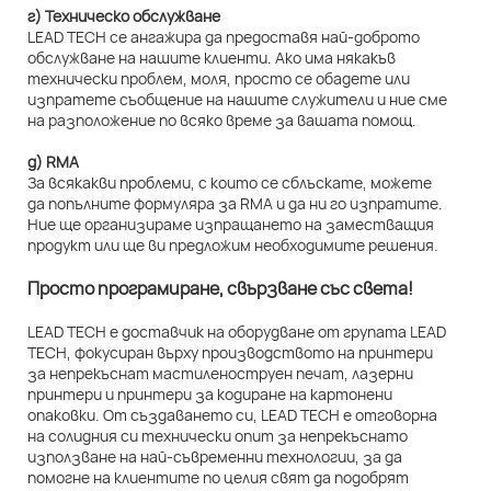
г) Техническо обслужване
LEAD TECH се ангажира да предоставя най-доброто
обслужване на нашите клиенти. Ако има някакъв
технически проблем, моля, просто се обадете или
изпратете съобщение на нашите служители и ние сме
на разположение по всяко време за вашата помощ.
д) RMA
За всякакви проблеми, с които се сблъскате, можете
да попълните формуляра за RMA и да ни го изпратите.
Ние ще организираме изпращането на заместващия
продукт или ще ви предложим необходимите решения.
Просто програмиране, свързване със света!
LEAD TECH е доставчик на оборудване от групата LEAD
TECH, фокусиран върху производството на принтери
за непрекъснат мастиленоструен печат, лазерни
принтери и принтери за кодиране на картонени
опаковки. От създаването си, LEAD TECH е отговорна
на солидния си технически опит за непрекъснато
използване на най-съвременни технологии, за да
помогне на клиентите по целия свят да подобрят