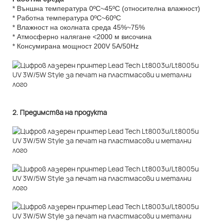
* Външна температура 0ºC~45ºC (относителна влажност)
* Работна температура 0ºC~60ºC
* Влажност на околната среда 45%~75%
* Атмосферно налягане <2000 м височина
* Консумирана мощност 200V 5A/50Hz
2. Предимства на продукта