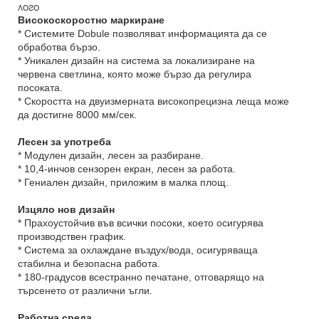
Високоскоростно маркиране
* Системите Dobule позволяват информацията да се
обработва бързо.
* Уникален дизайн на система за локализиране на
червена светлина, която може бързо да регулира
посоката.
* Скоростта на двуизмерната високопрецизна леща може
да достигне 8000 мм/сек.
Лесен за употреба
* Модулен дизайн, лесен за разбиране.
* 10,4-инчов сензорен екран, лесен за работа.
* Гениален дизайн, приложим в малка площ.
Изцяло нов дизайн
* Прахоустойчив във всички посоки, което осигурява
производствен график.
* Система за охлаждане въздух/вода, осигуряваща
стабилна и безопасна работа.
* 180-градусов всестранно печатане, отговарящо на
търсенето от различни ъгли.
Работна среда