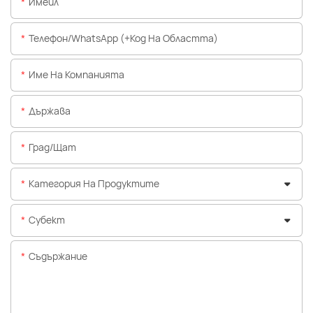
Имейл
Телефон/WhatsApp (+Код На Областта)
Име На Компанията
Държава
Град/щат
Категория На Продуктите
Субект
Съдържание