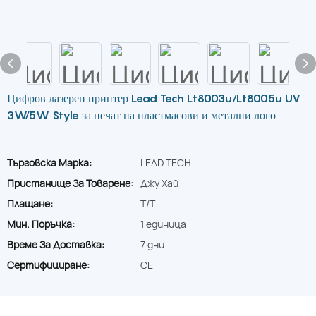
Цифров лазерен принтер Lead Tech Lt8003u/Lt8005u UV
3W/5W Style за печат на пластмасови и метални лого
Търговска Марка:
LEAD TECH
Пристанище За Товарене:
Джу Хай
Плащане:
T/T
Мин. Поръчка:
1 единица
Време За Доставка:
7 дни
Сертифициране:
CE