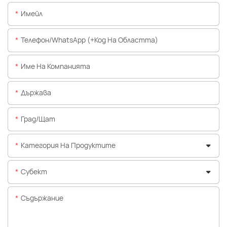
Имейл
Телефон/WhatsApp (+Код На Областта)
Име На Компанията
Държава
Град/щат
Категория На Продуктите
Субект
Съдържание