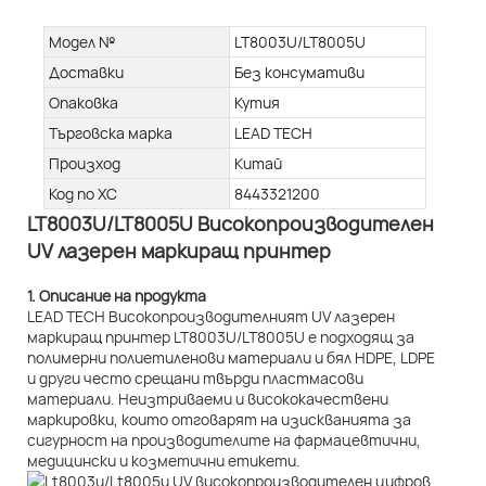
Модел №
LT8003U/LT8005U
Доставки
Без консумативи
Опаковка
Кутия
Търговска марка
LEAD TECH
Произход
Китай
Код по ХС
8443321200
LT8003U/LT8005U Високопроизводителен
UV лазерен маркиращ принтер
1. Описание на продукта
LEAD TECH Високопроизводителният UV лазерен
маркиращ принтер LT8003U/LT8005U е подходящ за
полимерни полиетиленови материали и бял HDPE, LDPE
и други често срещани твърди пластмасови
материали. Неизтриваеми и висококачествени
маркировки, които отговарят на изискванията за
сигурност на производителите на фармацевтични,
медицински и козметични етикети.