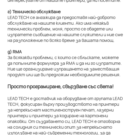
интересувате от нашите принтери, да ни посетите.
г) Техническо обслужване
LEAD TECH се ангажира да предоставя най-доброто
обслужване на нашите клиенти. Ако има някакъв
технически проблем, моля, просто се обадете или
изпратете съобщение на нашите служители и ние сме
на разположение по всяко време за вашата помощ.
д) RMA
За всякакви проблеми, с които се сблъскате, можете
да попълните формуляра за RMA и да ни го изпратите.
Ние ще организираме изпращането на заместващия
продукт или ще ви предложим необходимите решения.
Просто програмиране, свързване със света!
LEAD TECH е доставчик на оборудване от групата LEAD
TECH, фокусиран върху производството на принтери
за непрекъснат мастиленоструен печат, лазерни
принтери и принтери за кодиране на картонени
опаковки. От създаването си, LEAD TECH е отговорна
на солидния си технически опит за непрекъснато
използване на най-съвременни технологии, за да