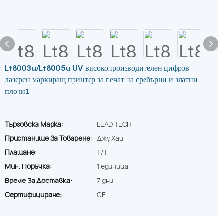
Lt8003u/Lt8005u UV високопроизводителен цифров
лазерен маркиращ принтер за печат на сребърни и златни
плочи1
Търговска Марка:
LEAD TECH
Пристанище За Товарене:
Джу Хай
Плащане:
T/T
Мин. Поръчка:
1 единица
Време За Доставка:
7 дни
Сертифициране:
CE