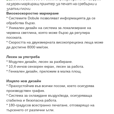
Високоскоростно маркиране
* Системите Dobule позволяват информацията да се
обработва бързо.
* Уникален дизайн на система за локализиране на
червена светлина, която може бързо да регулира
посоката.
* Скоростта на двуизмерната високопрецизна леща може
да достигне 8000 мм/сек.
Лесен за употреба
* Модулен дизайн, лесен за разбиране.
* 10,4-инчов сензорен екран, лесен за работа.
* Гениален дизайн, приложим в малка площ.
Изцяло нов дизайн
* Прахоустойчив във всички посоки, което осигурява
производствен график.
* Система за охлаждане въздух/вода, осигуряваща
стабилна и безопасна работа.
* 180-градусов всестранно печатане, отговарящо на
търсенето от различни ъгли.