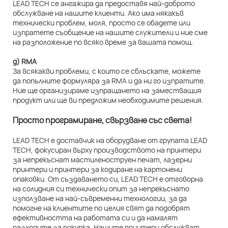
LEAD TECH се ангажира да предоставя най-доброто
обслужване на нашите клиенти. Ако има някакъв
технически проблем, моля, просто се обадете или
изпратете съобщение на нашите служители и ние сме
на разположение по всяко време за вашата помощ.
д) RMA
За всякакви проблеми, с които се сблъскате, можете
да попълните формуляра за RMA и да ни го изпратите.
Ние ще организираме изпращането на заместващия
продукт или ще ви предложим необходимите решения.
Просто програмиране, свързване със света!
LEAD TECH е доставчик на оборудване от групата LEAD
TECH, фокусиран върху производството на принтери
за непрекъснат мастиленоструен печат, лазерни
принтери и принтери за кодиране на картонени
опаковки. От създаването си, LEAD TECH е отговорна
на солидния си технически опит за непрекъснато
използване на най-съвременни технологии, за да
помогне на клиентите по целия свят да подобрят
ефективността на работата си и да намалят
разходите за покупка. Нашите принтери обслужват