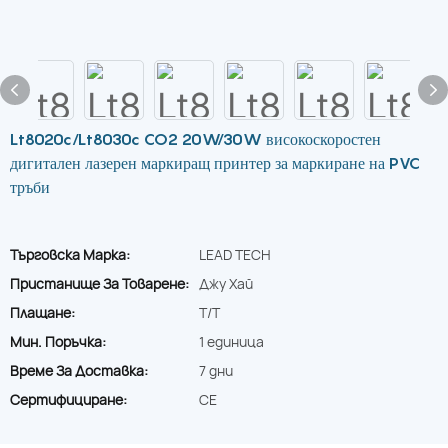
Lt8020c/Lt8030c CO2 20W/30W високоскоростен
дигитален лазерен маркиращ принтер за маркиране на PVC
тръби
Търговска Марка:
LEAD TECH
Пристанище За Товарене:
Джу Хай
Плащане:
T/T
Мин. Поръчка:
1 единица
Време За Доставка:
7 дни
Сертифициране:
CE