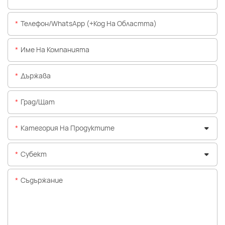
Телефон/WhatsApp (+Код На Областта)
Име На Компанията
Държава
Град/щат
Категория На Продуктите
Субект
Съдържание