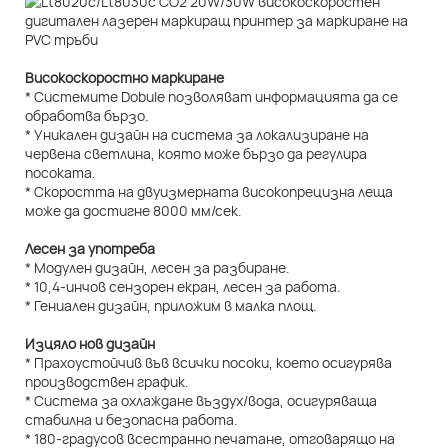
Високоскоростно маркиране
* Системите Dobule позволяват информацията да се
обработва бързо.
* Уникален дизайн на система за локализиране на
червена светлина, която може бързо да регулира
посоката.
* Скоростта на двуизмерната високопрецизна леща
може да достигне 8000 мм/сек.
Лесен за употреба
* Модулен дизайн, лесен за разбиране.
* 10,4-инчов сензорен екран, лесен за работа.
* Гениален дизайн, приложим в малка площ.
Изцяло нов дизайн
* Прахоустойчив във всички посоки, което осигурява
производствен график.
* Система за охлаждане въздух/вода, осигуряваща
стабилна и безопасна работа.
* 180-градусов всестранно печатане, отговарящо на