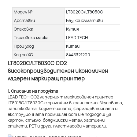
Модел №
LT8020C/LT8030C
Доставки
Без консумативи
Опаковка
Кутия
Търговска марка
LEAD TECH
Произход
Китай
Код по ХС
8443321200
LT8020C/LT8030C CO2
високопроизводителен икономичен
лазерен маркиращ принтер
1. Описание на продукта
LEAD TECH CO2 лазерният маркировъчен принтер
LT8015C/LT8030C е приложим в хранително-вкусовата,
напитковата, козметичната, фармацевтичната и
екструзионната промишленост и е подходящ за
картон, стъкло, бояджийски метал, хартиени
етикети, PET и други пластмасови материали.