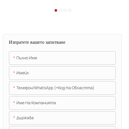
Изпратете вашето запитване
Пълно Име
Имейл
Телефон/WhatsApp (+Код На Областта)
Име На Компанията
Държава