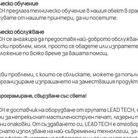
ическо обучение
H предлага техническо обучение в нашия обект в град
увате от нашите принтери, да ни посетите.
ическо обслужване
CH се ангажира да предоставя най-доброто обслужван
ски проблем, моля, просто се обадете или изпратет
оложение по всяко време за вашата помощ.
кви проблеми, с които се сблъскате, можете да попъл
организираме изпращането на заместващия продукт 
рограмиране, свързване със света!
CH е доставчик на оборудване от групата LEAD TECH,
и за непрекъснат мастиленоструен печат, лазерни п
ни опаковки. От създаването си, LEAD TECH е отговор
снато използване на най-съвременни технологии, за 