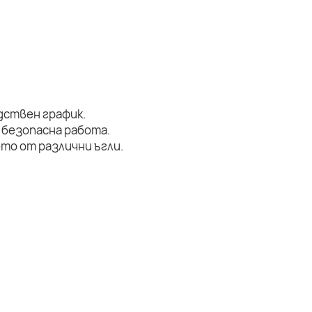
дствен график.
 безопасна работа.
то от различни ъгли.