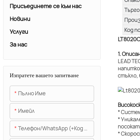
Присъединете се към нас
Търго
Новини
Прои
Код п
Услуги
LT8020
За нас
1. Описа
LEAD TE
напитко
Изпратете вашето запитване
стъкло,
Пълно Име
Високос
Имейл
* Систе
* Уникал
посокат
Телефон/WhatsApp (+Код На Областта)
* Скоро