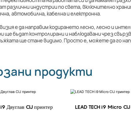
т ефективността на работата си и да намалят разхо
ат различни индустрии по света, включително храни
чна, автомобилна, кабелна и електронна.
визия е да направим кодирането лесно, лесно и инте
и ще бъдат контролирани и наблюдавани чрез свързв
ръжката ще стане видимо. Просто е, можете да го на
рзани продукти
i9 Двуглав CIJ принтер
LEAD TECH i9 Micro CIJ