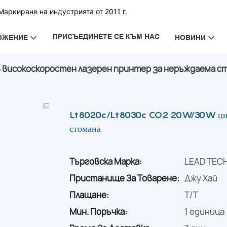
аркиране на индустрията от 2011 г.
ПРИСЪЕДИНЕТЕ СЕ КЪМ НАС
ОЖЕНИЕ
НОВИНИ
 високоскоростен лазерен принтер за неръждаема с
Lt8020c/Lt8030c CO2 20W/30W цифро
стомана
Търговска Марка:
LEAD TEC
Пристанище За Товарене:
Джу Хай
Плащане:
T/T
Мин. Поръчка:
1 единица