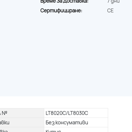
Време За Доставка:
7 дни
Сертифициране:
CE
л №
LT8020C/LT8030C
авки
Без консумативи
вка
Кутия