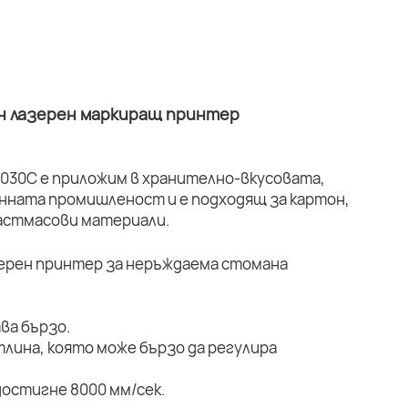
н лазерен маркиращ принтер
030C е приложим в хранително-вкусовата,
ната промишленост и е подходящ за картон,
ластмасови материали.
ва бързо.
тлина, която може бързо да регулира
остигне 8000 мм/сек.