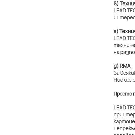
в) Техн
LEAD TEC
интерес
г) Техн
LEAD TE
техниче
на разп
д) RMA
За всяка
Ние ще 
Просто п
LEAD TE
принтер
картоне
непрекъ