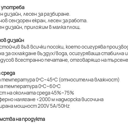
а употреба
н дизайн, лесен за разбиране.
нчов сензорен екран, лесен за работа.
ен дизайн, приложим в малка площ.
нов дизайн
устойчив във всички посоки, което осигурява произво
ма за охлаждане въздух/вода, осигуряваща стабилна и
радусов всестранно печатане, отговарящо на търсене
 среда
а температура 0ºC~45ºC (относителна влажност)
на температура 0ºC~60ºC
ост на околната среда 45%~75%
ферно налягане <2000 м надморска височина
мирана мощност 200V 5A/50Hz
имства на продукта