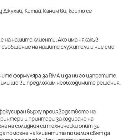
 Джухай, Китай. Каним ви, които се
е на нашите клиенти. Ако има някакъв
е съобщение на нашите служители и ние сме
ните формуляра за RMA и да ни го изпратите.
или ще ви предложим необходимите решения.
 фокусиран върху производството на
ринтери и принтери за кодиране на
на на солидния си технически опит за
да помогне на клиентите по целия свят да