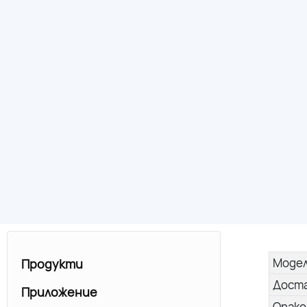
Моде
Продукти
Дост
Приложение
Опако