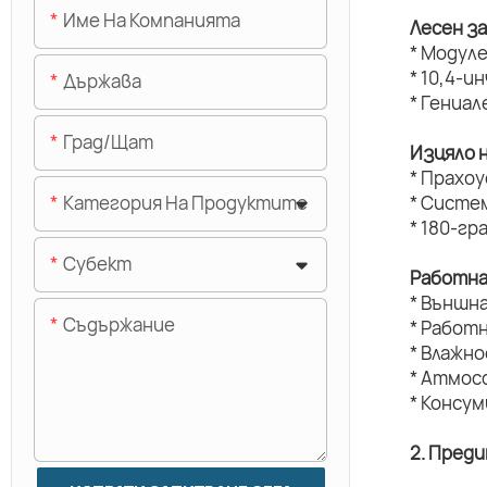
Име На Компанията
Лесен з
* Модуле
* 10,4-и
Държава
* Гениал
Град/щат
Изцяло 
* Прахо
Категория На Продуктите
* Систе
* 180-г
Субект
Работна
* Външн
Съдържание
* Работ
* Влажн
* Атмос
* Консу
2. Пред