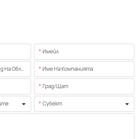
Имейл
Областта)
Име На Компанията
Град/щат
ите
Субект