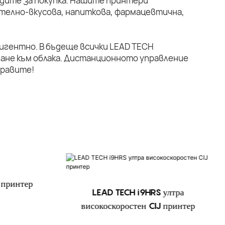
дите за покупка. Нашите принтери
телно-вкусова, напиткова, фармацевтична,
лигентно. В бъдеще всички LEAD TECH
ане към облака. Дистанционното управление
правите!
 принтер
LEAD TECH i9HRS ултра
високоскоростен CIJ принтер