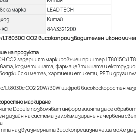
вска марка
LEAD TECH
зход
Китай
о ХС
8443321200
C/LT8030C CO2 високопроизводителен икономиче
ние на продукта
CH CO2 лазерният маркировъчен принтер LT8015C/LT8
вата, козметичната, фармацевтичната и екструзион
 бояджийски метал, хартиени етикети, PET и други п
коростно маркиране
мите Dobule позволяват информацията да се обработ
ен дизайн на система за локализиране на червена све
а.
стта на двуизмерната високопрецизна леща може да д