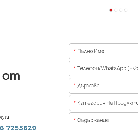
Пълно Име
Телефон/WhatsApp (+Код На 
 от
Държава
Категория На Продукт
луга
Съдържание
56 7255629