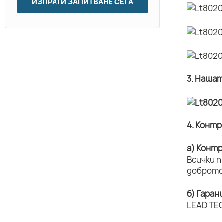
ИЗПРАТИ ЗАПИТВАНЕ СЕГА
3. Наша
4. Конт
а) Конт
Всички 
доброто
б) Гаран
LEAD TEC