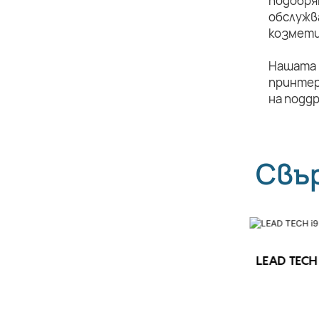
подобря
обслужв
козмети
Нашата 
принтер
на подд
Свъ
LEAD TECH 
LEAD TECH i9 STD Високоскоростен
CIJ принтер