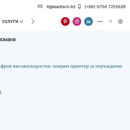
lt@leadtech.ltd
(+86)-0756 7255629
УСЛУГИ
ЗА НАС
томана
в високоскоростен лазерен принтер за неръждаема
H