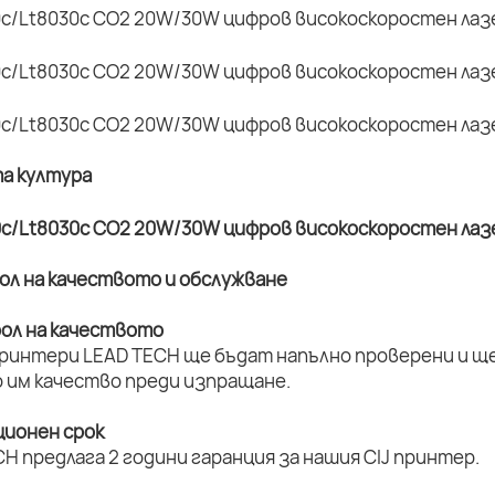
та култура
рол на качеството и обслужване
рол на качеството
принтери LEAD TECH ще бъдат напълно проверени и ще 
 им качество преди изпращане.
ционен срок
H предлага 2 години гаранция за нашия CIJ принтер.