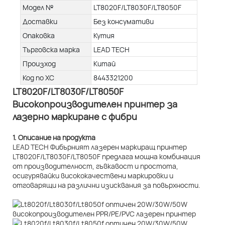
Модел №
LT8020F/LT8030F/LT8050F
Доставки
Без консумативи
Опаковка
Кутия
Търговска марка
LEAD TECH
Произход
Китай
Код по ХС
8443321200
LT8020F/LT8030F/LT8050F
Високопроизводителен принтер за
лазерно маркиране с фибри
1. Описание на продукта
LEAD TECH Фибърният лазерен маркиращ принтер
LT8020F/LT8030F/LT8050F предлага мощна комбинация
от производителност, гъвкавост и простота,
осигурявайки висококачествени маркировки и
отговарящи на различни изисквания за повърхности.