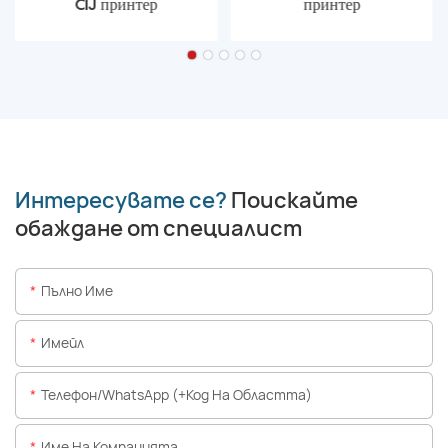
CIJ принтер
принтер
Интересувате се?
Поискайте
обаждане от специалист
Пълно Име
Имейл
Телефон/WhatsApp (+Код На Областта)
Име На Компанията