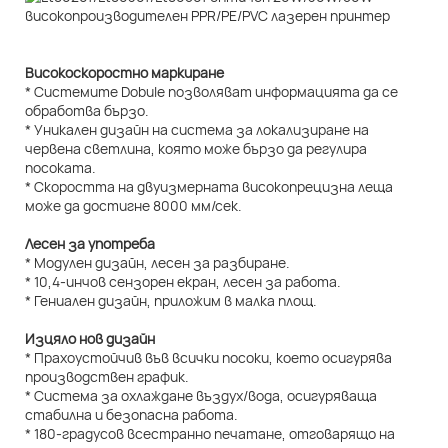
Високоскоростно маркиране
* Системите Dobule позволяват информацията да се
обработва бързо.
* Уникален дизайн на система за локализиране на
червена светлина, която може бързо да регулира
посоката.
* Скоростта на двуизмерната високопрецизна леща
може да достигне 8000 мм/сек.
Лесен за употреба
* Модулен дизайн, лесен за разбиране.
* 10,4-инчов сензорен екран, лесен за работа.
* Гениален дизайн, приложим в малка площ.
Изцяло нов дизайн
* Прахоустойчив във всички посоки, което осигурява
производствен график.
* Система за охлаждане въздух/вода, осигуряваща
стабилна и безопасна работа.
* 180-градусов всестранно печатане, отговарящо на