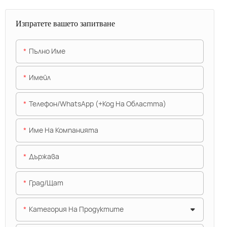
Изпратете вашето запитване
Пълно Име
Имейл
Телефон/WhatsApp (+Код На Областта)
Име На Компанията
Държава
Град/щат
Категория На Продуктите