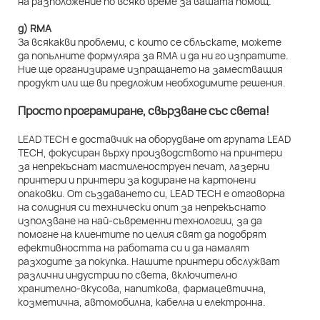
на разположение по всяко време за вашата помощ.
д) RMA
За всякакви проблеми, с които се сблъскате, можете
да попълните формуляра за RMA и да ни го изпратите.
Ние ще организираме изпращането на заместващия
продукт или ще ви предложим необходимите решения.
Просто програмиране, свързване със света!
LEAD TECH е доставчик на оборудване от групата LEAD
TECH, фокусиран върху производството на принтери
за непрекъснат мастиленоструен печат, лазерни
принтери и принтери за кодиране на картонени
опаковки. От създаването си, LEAD TECH е отговорна
на солидния си технически опит за непрекъснато
използване на най-съвременни технологии, за да
помогне на клиентите по целия свят да подобрят
ефективността на работата си и да намалят
разходите за покупка. Нашите принтери обслужват
различни индустрии по света, включително
хранително-вкусова, напиткова, фармацевтична,
козметична, автомобилна, кабелна и електронна.