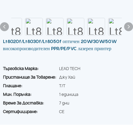
Lt8020f/Lt8030f/Lt8050f оптичен 20W/30W/50W
високопроизводителен PPR/PE/PVC лазерен принтер
Търговска Марка:
LEAD TECH
Пристанище За Товарене:
Джу Хай
Плащане:
T/T
Мин. Поръчка:
1 единица
Време За Доставка:
7 дни
Сертифициране:
CE