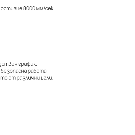
остигне 8000 мм/сек.
дствен график.
 безопасна работа.
то от различни ъгли.