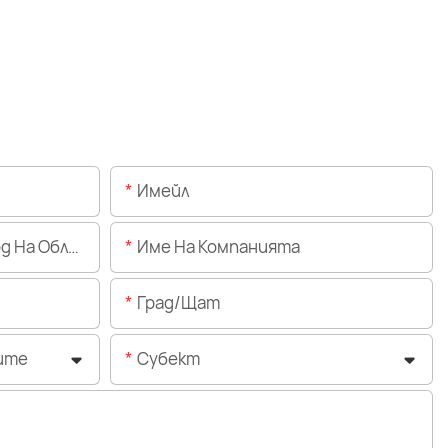
Имейл
Областта)
Име На Компанията
Град/щат
ите
Субект