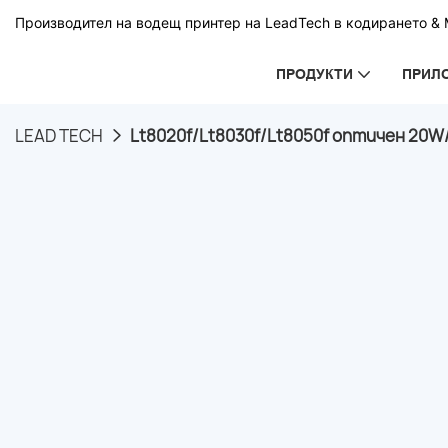
Производител на водещ принтер на LeadTech в кодирането & М
ПРОДУКТИ
ПРИЛ
LEAD TECH
Lt8020f/Lt8030f/Lt8050f оптичен 20