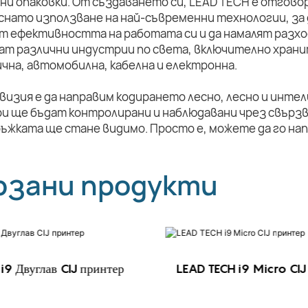
ни опаковки. От създаването си, LEAD TECH е отговор
снато използване на най-съвременни технологии, за 
т ефективността на работата си и да намалят разхо
ат различни индустрии по света, включително храни
чна, автомобилна, кабелна и електронна.
визия е да направим кодирането лесно, лесно и инте
и ще бъдат контролирани и наблюдавани чрез свързв
ръжката ще стане видимо. Просто е, можете да го на
рзани продукти
i9 Двуглав CIJ принтер
LEAD TECH i9 Micro CIJ