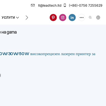
lt@leadtech.ltd
(+86)-0756 7255629
УСЛУГИ
ЗА НАС
 на дата
0W/30W/50W високопрецизен лазерен принтер за
H