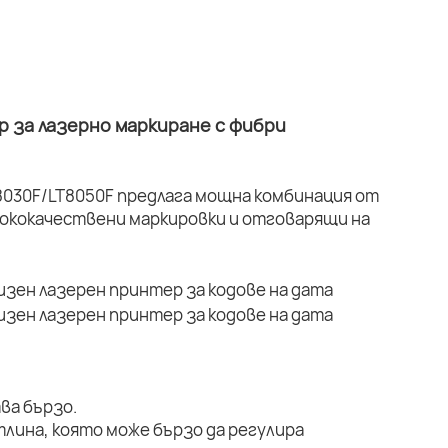
 за лазерно маркиране с фибри
030F/LT8050F предлага мощна комбинация от
ококачествени маркировки и отговарящи на
ва бързо.
тлина, която може бързо да регулира