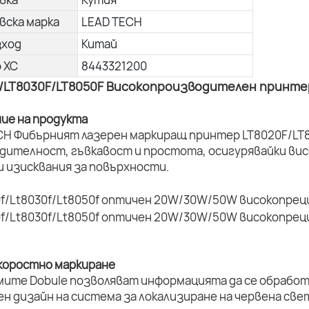
вска марка
LEAD TECH
зход
Китай
о ХС
8443321200
/LT8030F/LT8050F Високопроизводителен принтер
ние на продукта
CH Фибърният лазерен маркиращ принтер LT8020F/LT8
дителност, гъвкавост и простота, осигурявайки вис
и изисквания за повърхности.
коростно маркиране
мите Dobule позволяват информацията да се обработ
ен дизайн на система за локализиране на червена све