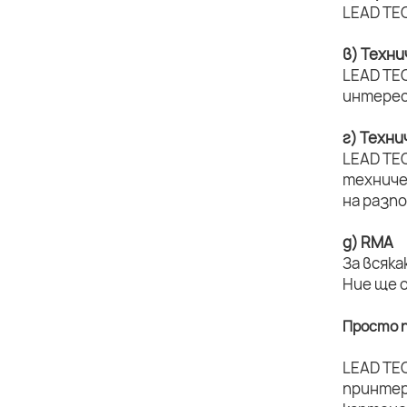
LEAD TEC
в) Техн
LEAD TEC
интерес
г) Техн
LEAD TE
техниче
на разп
д) RMA
За всяка
Ние ще 
Просто п
LEAD TE
принтер