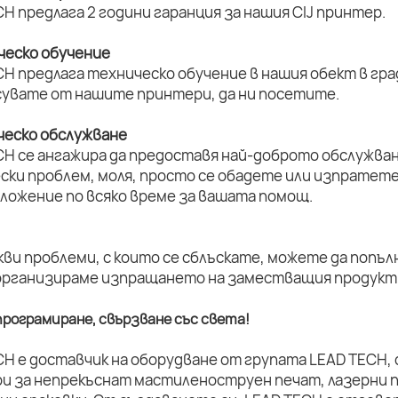
H предлага 2 години гаранция за нашия CIJ принтер.
ическо обучение
H предлага техническо обучение в нашия обект в град
увате от нашите принтери, да ни посетите.
ическо обслужване
CH се ангажира да предоставя най-доброто обслужван
ски проблем, моля, просто се обадете или изпратет
оложение по всяко време за вашата помощ.
кви проблеми, с които се сблъскате, можете да попъл
организираме изпращането на заместващия продукт 
рограмиране, свързване със света!
CH е доставчик на оборудване от групата LEAD TECH,
и за непрекъснат мастиленоструен печат, лазерни п