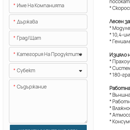
посокат
Име На Компанията
* Скоро
Лесен з
Държава
* Модуле
* 10,4-и
Град/щат
* Гениал
Категория На Продуктите
Изцяло 
* Прахо
* Систе
Субект
* 180-г
Съдържание
Работна
* Външн
* Работ
* Влажн
* Атмос
* Консу