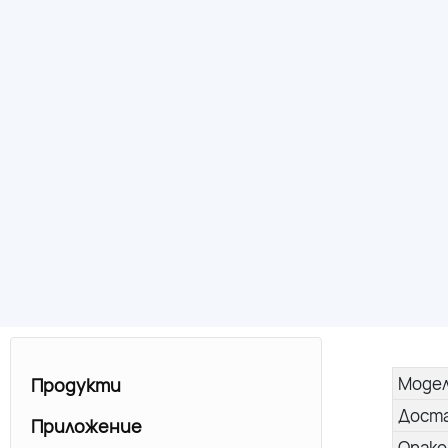
Моде
Продукти
Дост
Приложение
Опако