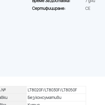
Време За Доставка:
7 дни
Сертифициране:
CE
л №
LT8020F/LT8030F/LT8050F
авки
Без консумативи
вка
Кутия