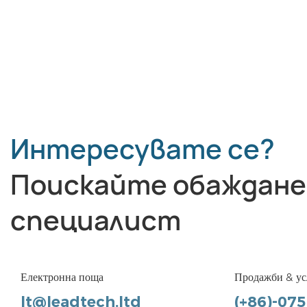
Интересувате се?
Поискайте обаждане
специалист
Електронна поща
Продажби & ус
lt@leadtech.ltd
(+86)-07