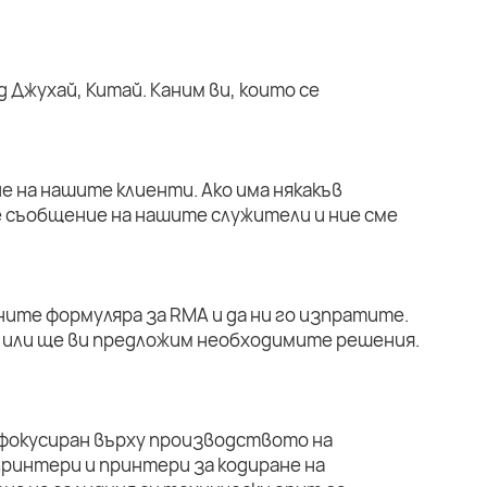
 Джухай, Китай. Каним ви, които се
е на нашите клиенти. Ако има някакъв
е съобщение на нашите служители и ние сме
ните формуляра за RMA и да ни го изпратите.
или ще ви предложим необходимите решения.
 фокусиран върху производството на
ринтери и принтери за кодиране на