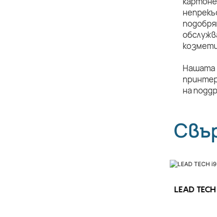
картоне
непрекъ
подобря
обслужв
козмети
Нашата 
принтер
на подд
Свъ
LEAD TECH 
LEAD TECH i9 STD Високоскоростен
CIJ принтер