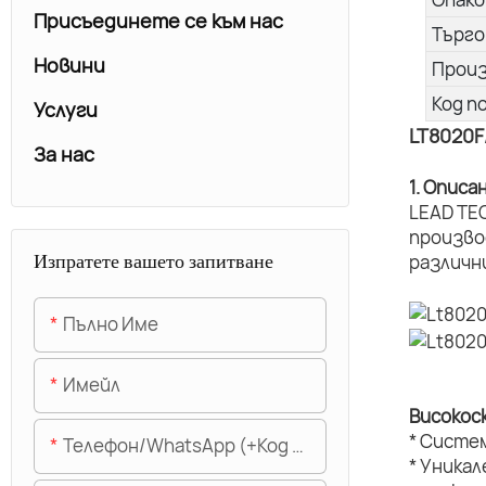
Присъединете се към нас
Търго
Новини
Прои
Код п
Услуги
LT8020F
За нас
1. Описа
LEAD TE
произво
Изпратете вашето запитване
различн
Пълно Име
Имейл
Високос
* Систе
Телефон/WhatsApp (+Код На Областта)
* Уникал