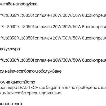
имства на продукта
та култура
рол на качеството и обслужване
рол на качеството
принтери LEAD TECH ще бъдат напълно проверени и ще 
 им качество преди изпращане.
ционен срок