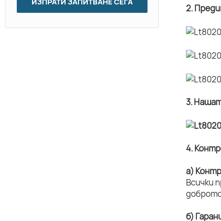
ИЗПРАТИ ЗАПИТВАНЕ СЕГА
2. Пред
3. Наша
4. Конт
а) Конт
Всички 
доброто
б) Гаран