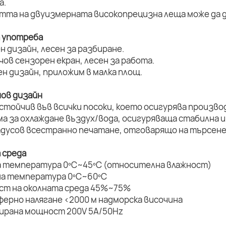
а.
стта на двуизмерната високопрецизна леща може да д
а употреба
н дизайн, лесен за разбиране.
нчов сензорен екран, лесен за работа.
ен дизайн, приложим в малка площ.
нов дизайн
устойчив във всички посоки, което осигурява произво
ма за охлаждане въздух/вода, осигуряваща стабилна и
радусов всестранно печатане, отговарящо на търсене
 среда
а температура 0ºC~45ºC (относителна влажност)
на температура 0ºC~60ºC
ост на околната среда 45%~75%
ферно налягане <2000 м надморска височина
мирана мощност 200V 5A/50Hz