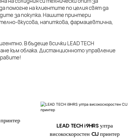
на на солидния си технически опит за
да помогне на клиентите по целия свят да
дите за покупка. Нашите принтери
телно-вкусова, напиткова, фармацевтична,
лигентно. В бъдеще всички LEAD TECH
ане към облака. Дистанционното управление
правите!
 принтер
LEAD TECH i9HRS ултра
високоскоростен CIJ принтер