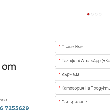
Пълно Име
Телефон/WhatsApp (+Код На 
 от
Държава
Категория На Продукт
луга
Съдържание
56 7255629