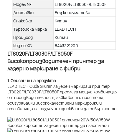
Модел №
LT8020F/LT8030F/LT8050F
Доставки
Без консумативи
Опаковка
Кутия
Търговска марка
LEAD TECH
Произход
Китай
Код по ХС
8443321200
LT8020F/LT8030F/LT8050F
Високопроизводителен принтер за
лазерно маркиране с фибри
1. Описание на продукта
LEAD TECH Фибърният лазерен маркиращ принтер
LT8020F/LT8030F/LT8050F предлага мощна комбинация
от производителност, гъвкавост и простота,
осигурявайки висококачествени маркировки и
отговарящи на различни изисквания за повърхности.