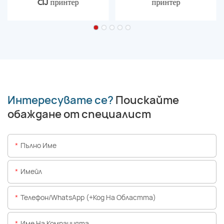
CIJ принтер
принтер
Интересувате се?
Поискайте
обаждане от специалист
Пълно Име
Имейл
Телефон/WhatsApp (+Код На Областта)
Име На Компанията