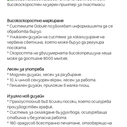
Високоскоростно маркиране
* Системите Dobule позволяват информацията да се
обработва бързо.
* Уникален дизайн на система за локализиране на
червена светлина, която може бързо да регулира
посоката.
* Скоростта на двуизмерната високопрецизна леща
може да достигне 8000 мм/сек.
Лесен за употреба
* Модулен дизайн, лесен за разбиране.
* 10,4-инчов сензорен екран, лесен за работа.
* Гениален дизайн, приложим в малка площ.
Изцяло нов дизайн
* Прахоустойчив във всички посоки, което осигурява
производствен график.
* Система за охлаждане въздух/вода, осигуряваща
стабилна и безопасна работа.
* 180-градусов всестранно печатане, отговарящо на