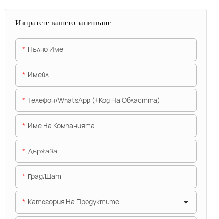
Изпратете вашето запитване
Пълно Име
Имейл
Телефон/WhatsApp (+Код На Областта)
Име На Компанията
Държава
Град/щат
Категория На Продуктите