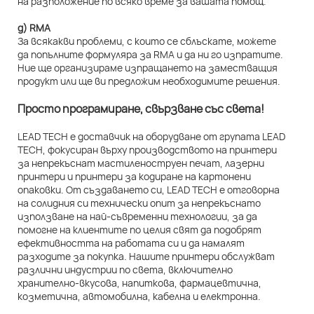
на разположение по всяко време за вашата помощ.
д) RMA
За всякакви проблеми, с които се сблъскате, можете
да попълните формуляра за RMA и да ни го изпратите.
Ние ще организираме изпращането на заместващия
продукт или ще ви предложим необходимите решения.
Просто програмиране, свързване със света!
LEAD TECH е доставчик на оборудване от групата LEAD
TECH, фокусиран върху производството на принтери
за непрекъснат мастиленоструен печат, лазерни
принтери и принтери за кодиране на картонени
опаковки. От създаването си, LEAD TECH е отговорна
на солидния си технически опит за непрекъснато
използване на най-съвременни технологии, за да
помогне на клиентите по целия свят да подобрят
ефективността на работата си и да намалят
разходите за покупка. Нашите принтери обслужват
различни индустрии по света, включително
хранително-вкусова, напиткова, фармацевтична,
козметична, автомобилна, кабелна и електронна.