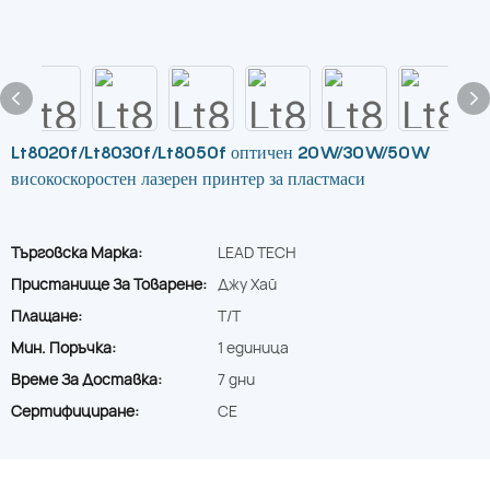
Lt8020f/Lt8030f/Lt8050f оптичен 20W/30W/50W
високоскоростен лазерен принтер за пластмаси
Търговска Марка:
LEAD TECH
Пристанище За Товарене:
Джу Хай
Плащане:
T/T
Мин. Поръчка:
1 единица
Време За Доставка:
7 дни
Сертифициране:
CE