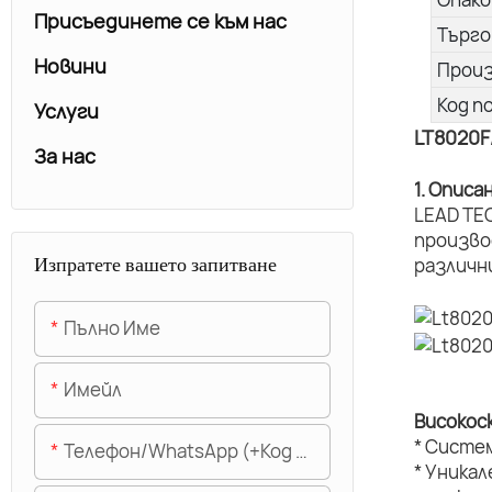
Присъединете се към нас
Търго
Новини
Прои
Код п
Услуги
LT8020F
За нас
1. Описа
LEAD TE
произво
Изпратете вашето запитване
различн
Пълно Име
Имейл
Високос
* Систе
Телефон/WhatsApp (+Код На Областта)
* Уникал