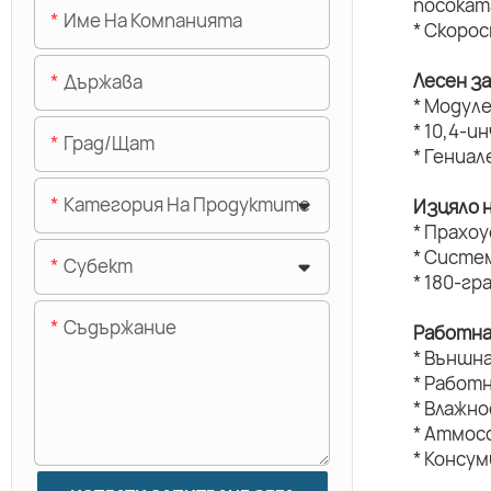
посокат
Име На Компанията
* Скоро
Лесен з
Държава
* Модуле
* 10,4-и
Град/щат
* Гениал
Категория На Продуктите
Изцяло 
* Прахо
* Систе
Субект
* 180-г
Съдържание
Работна
* Външн
* Работ
* Влажн
* Атмос
* Консу