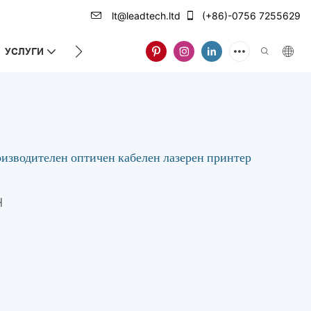
lt@leadtech.ltd
(+86)-0756 7255629
УСЛУГИ
ЗА НАС
водителен оптичен кабелен лазерен принтер
H