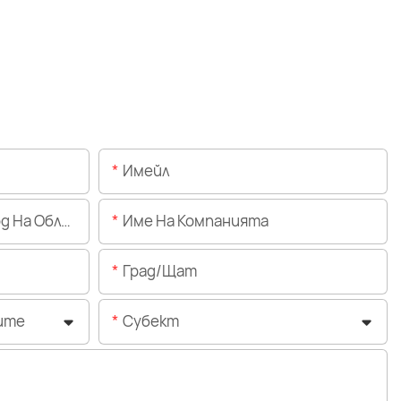
Имейл
Областта)
Име На Компанията
Град/щат
ите
Субект