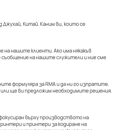
 Джухай, Китай. Каним ви, които се
е на нашите клиенти. Ако има някакъв
е съобщение на нашите служители и ние сме
ните формуляра за RMA и да ни го изпратите.
или ще ви предложим необходимите решения.
 фокусиран върху производството на
ринтери и принтери за кодиране на