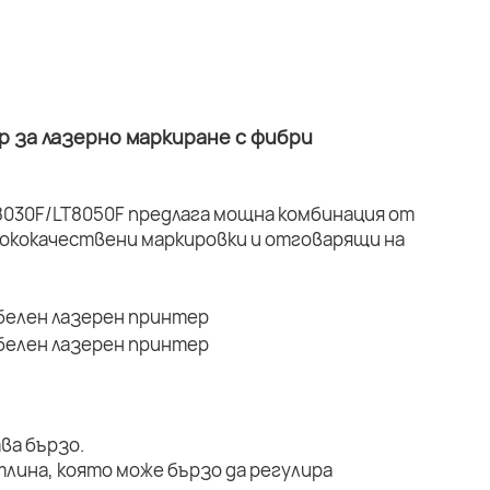
 за лазерно маркиране с фибри
030F/LT8050F предлага мощна комбинация от
ококачествени маркировки и отговарящи на
ва бързо.
тлина, която може бързо да регулира