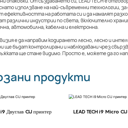
ни опаковки. От създаването си, LEAD TECH е отговор
снато използване на най-съвременни технологии, за 
т ефективността на работата си и да намалят разхо
ат различни индустрии по света, включително храни
чна, автомобилна, кабелна и електронна.
визия е да направим кодирането лесно, лесно и инте
и ще бъдат контролирани и наблюдавани чрез свързв
ръжката ще стане видимо. Просто е, можете да го на
рзани продукти
i9 Двуглав CIJ принтер
LEAD TECH i9 Micro CIJ