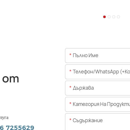
Пълно Име
Телефон/WhatsApp (+Код На 
 от
Държава
Категория На Продукт
луга
Съдържание
56 7255629