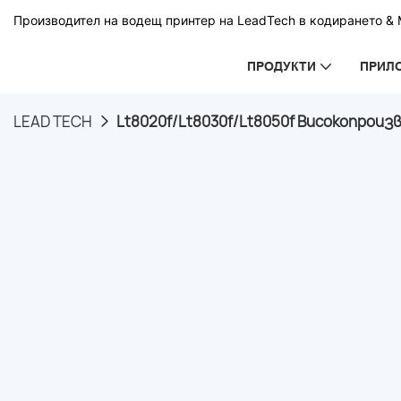
Производител на водещ принтер на LeadTech в кодирането & М
ПРОДУКТИ
ПРИЛ
LEAD TECH
Lt8020f/Lt8030f/Lt8050f Високопрои