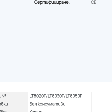
Сертифициране:
CE
л №
LT8020F/LT8030F/LT8050F
авки
Без консумативи
вка
Кутия