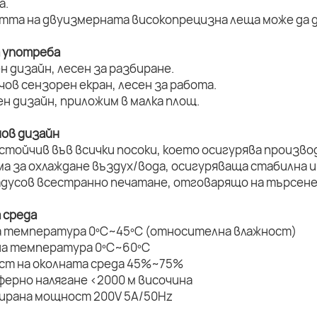
а.
стта на двуизмерната високопрецизна леща може да д
а употреба
н дизайн, лесен за разбиране.
нчов сензорен екран, лесен за работа.
ен дизайн, приложим в малка площ.
нов дизайн
устойчив във всички посоки, което осигурява произво
ма за охлаждане въздух/вода, осигуряваща стабилна и
радусов всестранно печатане, отговарящо на търсене
 среда
а температура 0ºC~45ºC (относителна влажност)
на температура 0ºC~60ºC
ост на околната среда 45%~75%
ферно налягане <2000 м височина
мирана мощност 200V 5A/50Hz