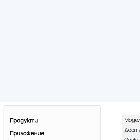
Моде
Продукти
Дост
Приложение
Опако