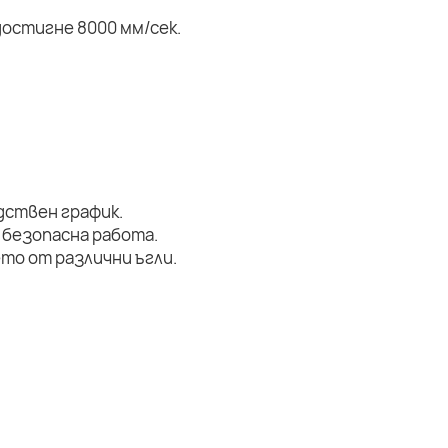
остигне 8000 мм/сек.
дствен график.
 безопасна работа.
то от различни ъгли.