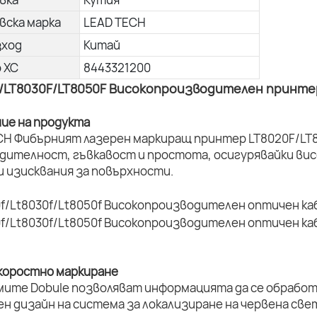
вска марка
LEAD TECH
зход
Китай
о ХС
8443321200
/LT8030F/LT8050F Високопроизводителен принтер
ние на продукта
CH Фибърният лазерен маркиращ принтер LT8020F/LT8
дителност, гъвкавост и простота, осигурявайки вис
и изисквания за повърхности.
коростно маркиране
мите Dobule позволяват информацията да се обработ
ен дизайн на система за локализиране на червена све