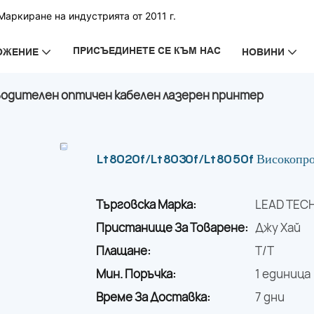
аркиране на индустрията от 2011 г.
ПРИСЪЕДИНЕТЕ СЕ КЪМ НАС
ОЖЕНИЕ
НОВИНИ
зводителен оптичен кабелен лазерен принтер
Lt8020f/Lt8030f/Lt8050f Високопроиз
Търговска Марка:
LEAD TEC
Пристанище За Товарене:
Джу Хай
Плащане:
T/T
Мин. Поръчка:
1 единица
Време За Доставка:
7 дни