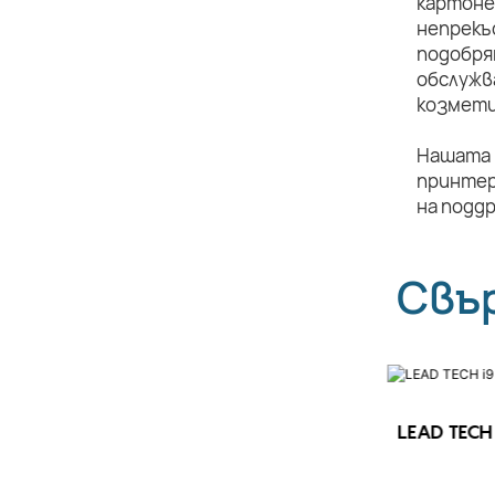
картоне
непрекъ
подобря
обслужв
козмети
Нашата 
принтер
на подд
Свъ
LEAD TECH 
LEAD TECH i9 STD Високоскоростен
CIJ принтер