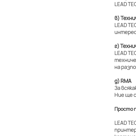
LEAD TEC
в) Техн
LEAD TEC
интерес
г) Техн
LEAD TE
техниче
на разп
д) RMA
За всяка
Ние ще 
Просто п
LEAD TE
принтер