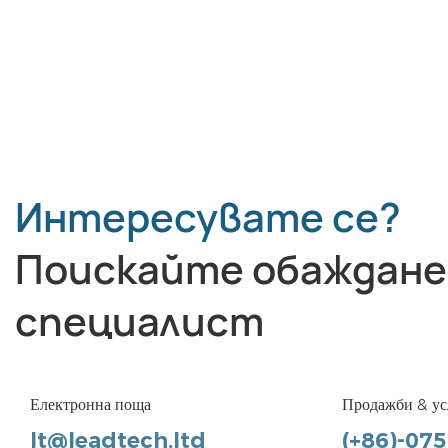
Интересувате се?
Поискайте обаждане
специалист
Електронна поща
Продажби & ус
lt@leadtech.ltd
(+86)-07