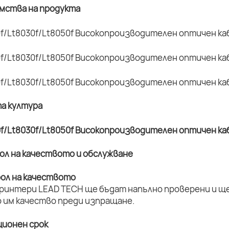
имства на продукта
та култура
рол на качеството и обслужване
рол на качеството
принтери LEAD TECH ще бъдат напълно проверени и ще 
 им качество преди изпращане.
ционен срок