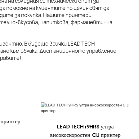
на на солидния си технически опит за
да помогне на клиентите по целия свят да
дите за покупка. Нашите принтери
телно-вкусова, напиткова, фармацевтична,
лигентно. В бъдеще всички LEAD TECH
ане към облака. Дистанционното управление
правите!
 принтер
LEAD TECH i9HRS ултра
високоскоростен CIJ принтер