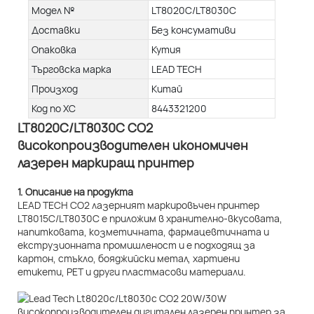
Модел №
LT8020C/LT8030C
Доставки
Без консумативи
Опаковка
Кутия
Търговска марка
LEAD TECH
Произход
Китай
Код по ХС
8443321200
LT8020C/LT8030C CO2
високопроизводителен икономичен
лазерен маркиращ принтер
1. Описание на продукта
LEAD TECH CO2 лазерният маркировъчен принтер
LT8015C/LT8030C е приложим в хранително-вкусовата,
напитковата, козметичната, фармацевтичната и
екструзионната промишленост и е подходящ за
картон, стъкло, бояджийски метал, хартиени
етикети, PET и други пластмасови материали.