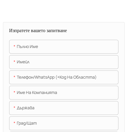
Изпратете вашето запитване
Пълно Име
Имейл
Телефон/WhatsApp (+Код На Областта)
Име На Компанията
Държава
Град/щат