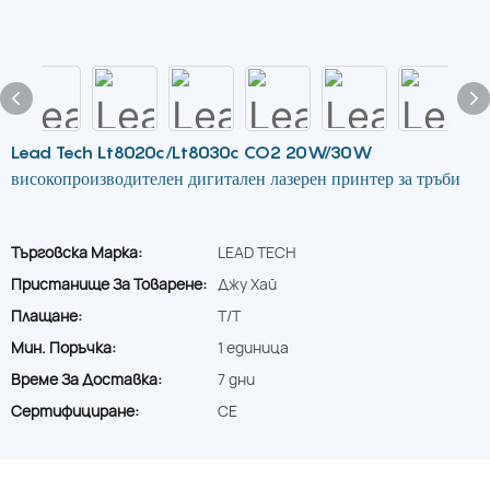
Lead Tech Lt8020c/Lt8030c CO2 20W/30W
високопроизводителен дигитален лазерен принтер за тръби
Търговска Марка:
LEAD TECH
Пристанище За Товарене:
Джу Хай
Плащане:
T/T
Мин. Поръчка:
1 единица
Време За Доставка:
7 дни
Сертифициране:
CE