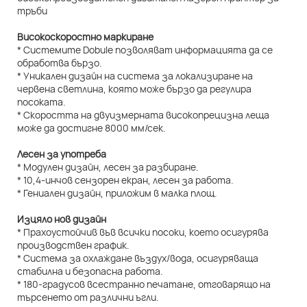
Високоскоростно маркиране
* Системите Dobule позволяват информацията да се
обработва бързо.
* Уникален дизайн на система за локализиране на
червена светлина, която може бързо да регулира
посоката.
* Скоростта на двуизмерната високопрецизна леща
може да достигне 8000 мм/сек.
Лесен за употреба
* Модулен дизайн, лесен за разбиране.
* 10,4-инчов сензорен екран, лесен за работа.
* Гениален дизайн, приложим в малка площ.
Изцяло нов дизайн
* Прахоустойчив във всички посоки, което осигурява
производствен график.
* Система за охлаждане въздух/вода, осигуряваща
стабилна и безопасна работа.
* 180-градусов всестранно печатане, отговарящо на
търсенето от различни ъгли.