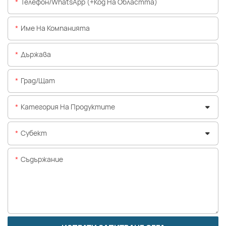
Телефон/WhatsApp (+Код На Областта)
Име На Компанията
Държава
Град/щат
Категория На Продуктите
Субект
Съдържание