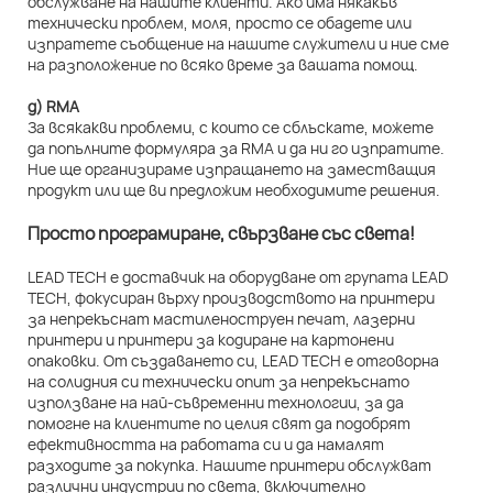
обслужване на нашите клиенти. Ако има някакъв
технически проблем, моля, просто се обадете или
изпратете съобщение на нашите служители и ние сме
на разположение по всяко време за вашата помощ.
д) RMA
За всякакви проблеми, с които се сблъскате, можете
да попълните формуляра за RMA и да ни го изпратите.
Ние ще организираме изпращането на заместващия
продукт или ще ви предложим необходимите решения.
Просто програмиране, свързване със света!
LEAD TECH е доставчик на оборудване от групата LEAD
TECH, фокусиран върху производството на принтери
за непрекъснат мастиленоструен печат, лазерни
принтери и принтери за кодиране на картонени
опаковки. От създаването си, LEAD TECH е отговорна
на солидния си технически опит за непрекъснато
използване на най-съвременни технологии, за да
помогне на клиентите по целия свят да подобрят
ефективността на работата си и да намалят
разходите за покупка. Нашите принтери обслужват
различни индустрии по света, включително