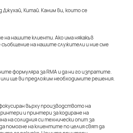
 Джухай, Китай. Каним ви, които се
е на нашите клиенти. Ако има някакъв
е съобщение на нашите служители и ние сме
ните формуляра за RMA и да ни го изпратите.
или ще ви предложим необходимите решения.
 фокусиран върху производството на
ринтери и принтери за кодиране на
на на солидния си технически опит за
да помогне на клиентите по целия свят да