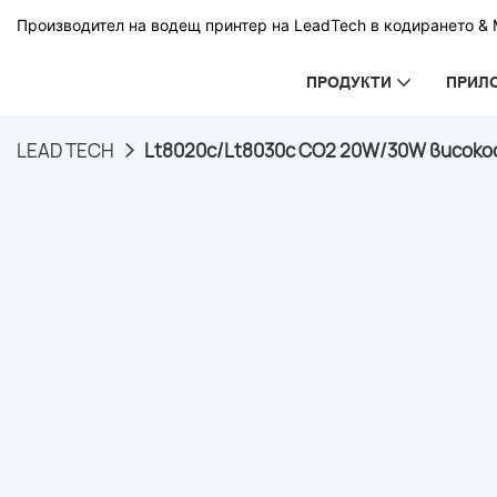
Производител на водещ принтер на LeadTech в кодирането & М
ПРОДУКТИ
ПРИЛ
LEAD TECH
Lt8020c/Lt8030c CO2 20W/30W високос