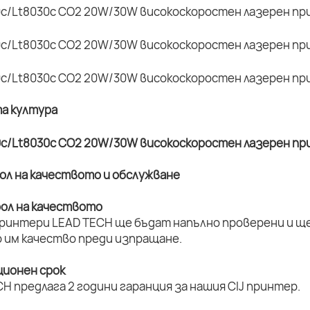
та култура
рол на качеството и обслужване
рол на качеството
принтери LEAD TECH ще бъдат напълно проверени и ще 
 им качество преди изпращане.
ционен срок
H предлага 2 години гаранция за нашия CIJ принтер.