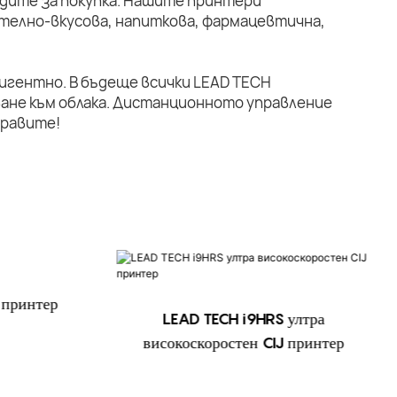
дите за покупка. Нашите принтери
телно-вкусова, напиткова, фармацевтична,
лигентно. В бъдеще всички LEAD TECH
ане към облака. Дистанционното управление
правите!
 принтер
LEAD TECH i9HRS ултра
високоскоростен CIJ принтер