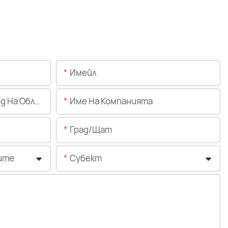
Имейл
Областта)
Име На Компанията
Град/щат
ите
Субект