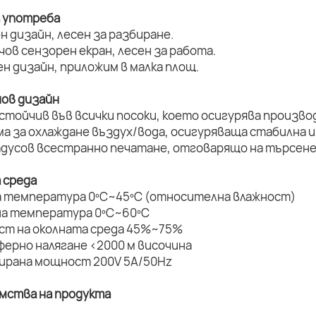
а употреба
н дизайн, лесен за разбиране.
нчов сензорен екран, лесен за работа.
ен дизайн, приложим в малка площ.
нов дизайн
устойчив във всички посоки, което осигурява произво
ма за охлаждане въздух/вода, осигуряваща стабилна и
радусов всестранно печатане, отговарящо на търсене
 среда
а температура 0ºC~45ºC (относителна влажност)
на температура 0ºC~60ºC
ост на околната среда 45%~75%
ферно налягане <2000 м височина
мирана мощност 200V 5A/50Hz
имства на продукта