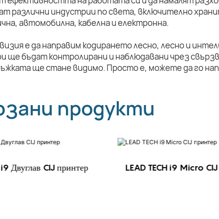
т ефективността на работата си и да намалят разхо
ат различни индустрии по света, включително храни
чна, автомобилна, кабелна и електронна.
визия е да направим кодирането лесно, лесно и инте
и ще бъдат контролирани и наблюдавани чрез свързв
ръжката ще стане видимо. Просто е, можете да го на
рзани продукти
i9 Двуглав CIJ принтер
LEAD TECH i9 Micro CIJ