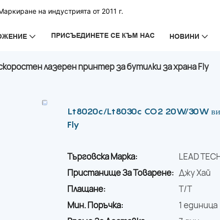
аркиране на индустрията от 2011 г.
ПРИСЪЕДИНЕТЕ СЕ КЪМ НАС
ОЖЕНИЕ
НОВИНИ
коростен лазерен принтер за бутилки за храна Fly
Lt8020c/Lt8030c CO2 20W/30W високо
Fly
Търговска Марка:
LEAD TEC
Пристанище За Товарене:
Джу Хай
Плащане:
T/T
Мин. Поръчка:
1 единица