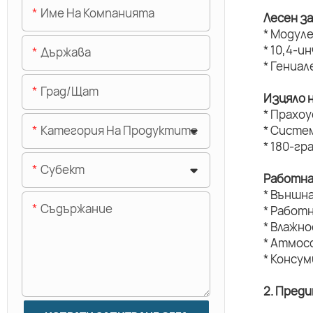
Име На Компанията
Лесен з
* Модуле
* 10,4-и
Държава
* Гениал
Град/щат
Изцяло 
* Прахо
Категория На Продуктите
* Систе
* 180-г
Субект
Работна
* Външн
Съдържание
* Работ
* Влажн
* Атмос
* Консу
2. Пред