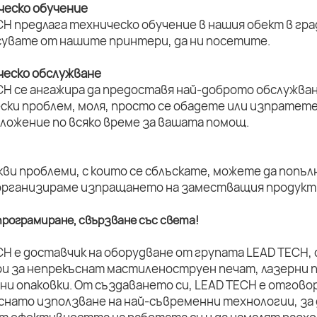
ическо обучение
H предлага техническо обучение в нашия обект в град
увате от нашите принтери, да ни посетите.
ическо обслужване
CH се ангажира да предоставя най-доброто обслужван
ски проблем, моля, просто се обадете или изпратет
оложение по всяко време за вашата помощ.
кви проблеми, с които се сблъскате, можете да попъл
организираме изпращането на заместващия продукт 
рограмиране, свързване със света!
CH е доставчик на оборудване от групата LEAD TECH,
и за непрекъснат мастиленоструен печат, лазерни п
ни опаковки. От създаването си, LEAD TECH е отговор
снато използване на най-съвременни технологии, за 