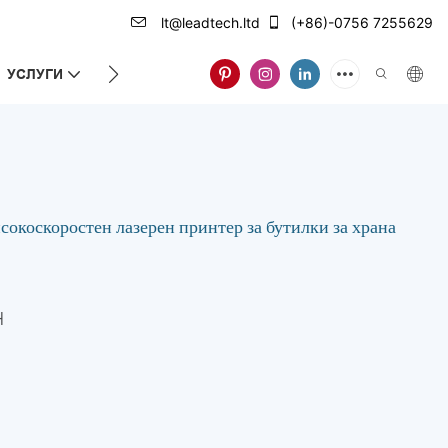
lt@leadtech.ltd
(+86)-0756 7255629
УСЛУГИ
ЗА НАС
скоростен лазерен принтер за бутилки за храна
H