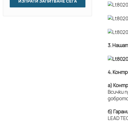
ИЗПРАТИ ЗАПИТВАНЕ СЕГА
3. Наша
4. Конт
а) Конт
Всички 
доброто
б) Гаран
LEAD TEC