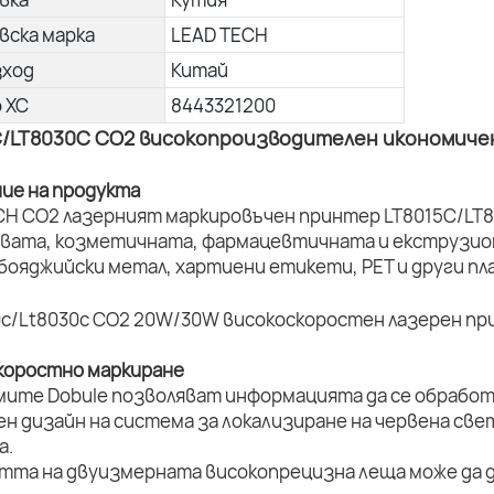
вска марка
LEAD TECH
зход
Китай
о ХС
8443321200
C/LT8030C CO2 високопроизводителен икономиче
ние на продукта
CH CO2 лазерният маркировъчен принтер LT8015C/LT8
вата, козметичната, фармацевтичната и екструзион
 бояджийски метал, хартиени етикети, PET и други п
коростно маркиране
мите Dobule позволяват информацията да се обработ
ен дизайн на система за локализиране на червена све
а.
стта на двуизмерната високопрецизна леща може да д