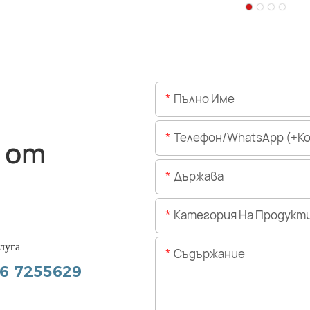
Пълно Име
Телефон/WhatsApp (+Код На 
 от
Държава
Категория На Продукт
луга
Съдържание
56 7255629