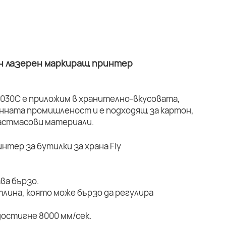
н лазерен маркиращ принтер
030C е приложим в хранително-вкусовата,
ната промишленост и е подходящ за картон,
ластмасови материали.
ва бързо.
тлина, която може бързо да регулира
остигне 8000 мм/сек.