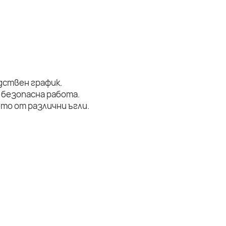
дствен график.
 безопасна работа.
то от различни ъгли.