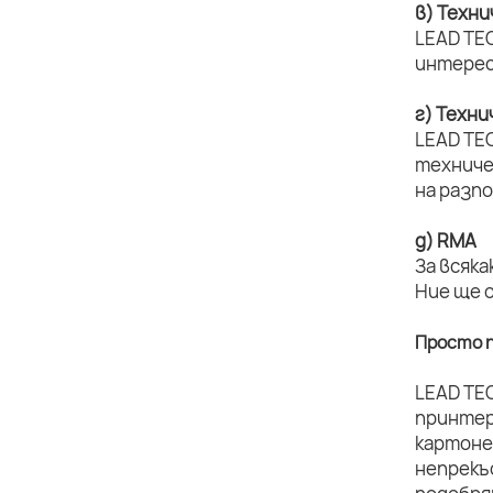
в) Техн
LEAD TEC
интерес
г) Техн
LEAD TE
техниче
на разп
д) RMA
За всяка
Ние ще 
Просто п
LEAD TE
принтер
картоне
непрекъ