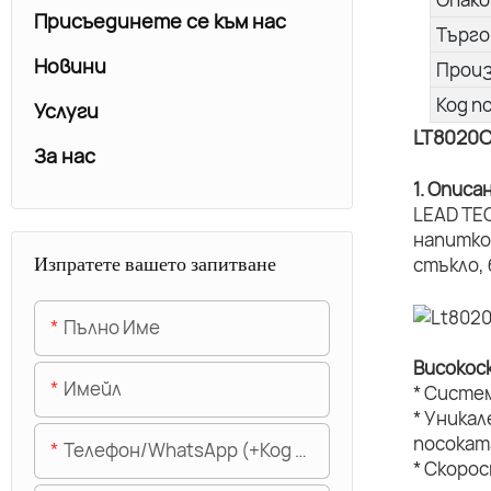
Присъединете се към нас
Търго
Новини
Прои
Код п
Услуги
LT8020
За нас
1. Описа
LEAD TE
напитко
Изпратете вашето запитване
стъкло,
Пълно Име
Високос
Имейл
* Систе
* Уникал
посокат
Телефон/WhatsApp (+Код На Областта)
* Скоро