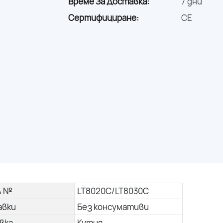
Време За Доставка:
7 дни
Сертифициране:
CE
л №
LT8020C/LT8030C
авки
Без консумативи
вка
Кутия