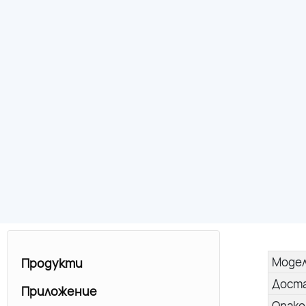
Моде
Продукти
Дост
Приложение
Опако