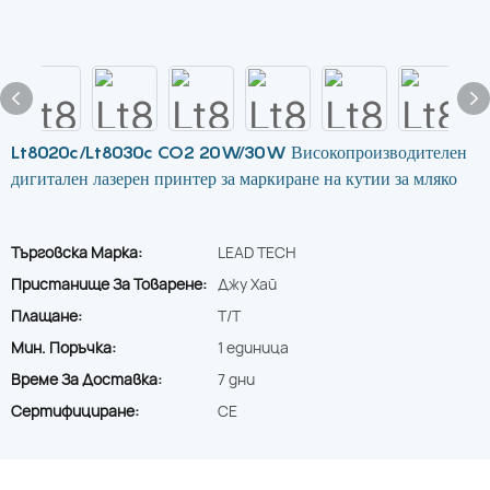
Lt8020c/Lt8030c CO2 20W/30W Високопроизводителен
дигитален лазерен принтер за маркиране на кутии за мляко
Търговска Марка:
LEAD TECH
Пристанище За Товарене:
Джу Хай
Плащане:
T/T
Мин. Поръчка:
1 единица
Време За Доставка:
7 дни
Сертифициране:
CE