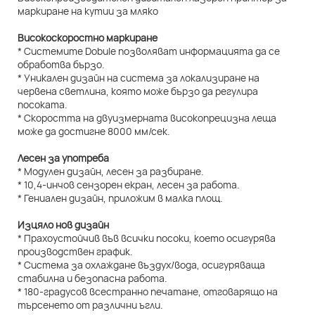
Високоскоростно маркиране
* Системите Dobule позволяват информацията да се
обработва бързо.
* Уникален дизайн на система за локализиране на
червена светлина, която може бързо да регулира
посоката.
* Скоростта на двуизмерната високопрецизна леща
може да достигне 8000 мм/сек.
Лесен за употреба
* Модулен дизайн, лесен за разбиране.
* 10,4-инчов сензорен екран, лесен за работа.
* Гениален дизайн, приложим в малка площ.
Изцяло нов дизайн
* Прахоустойчив във всички посоки, което осигурява
производствен график.
* Система за охлаждане въздух/вода, осигуряваща
стабилна и безопасна работа.
* 180-градусов всестранно печатане, отговарящо на
търсенето от различни ъгли.