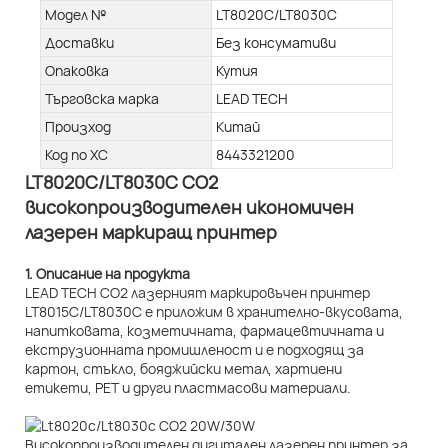
Модел №
LT8020C/LT8030C
Доставки
Без консумативи
Опаковка
Кутия
Търговска марка
LEAD TECH
Произход
Китай
Код по ХС
8443321200
LT8020C/LT8030C CO2
високопроизводителен икономичен
лазерен маркиращ принтер
1. Описание на продукта
LEAD TECH CO2 лазерният маркировъчен принтер
LT8015C/LT8030C е приложим в хранително-вкусовата,
напитковата, козметичната, фармацевтичната и
екструзионната промишленост и е подходящ за
картон, стъкло, бояджийски метал, хартиени
етикети, PET и други пластмасови материали.