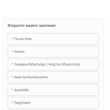
Изпратете вашето запитване
Пълно Име
Имейл
Телефон/WhatsApp (+Код На Областта)
Име На Компанията
Държава
Град/щат