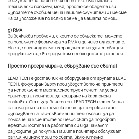
обслужване на нашите клиенти. Ако има някакъв
технически проблем, моля, просто се обадете или
изпратете съобщение на нашите служители и ние сме
на разположение по всяко време за вашата помощ.
д) RMA
За всякакви проблеми, с които се сблъскате, можете
да попълните формуляра за RMA и да ни го изпратите.
Ние ще организираме изпращането на заместващия
продукт или ще ви предложим необходимите решения.
Просто програмиране, свързване със света!
LEAD TECH е доставчик на оборудване от групата LEAD
TECH, фокусиран върху производството на принтери
за непрекъснат мастиленоструен печат, лазерни
принтери и принтери за кодиране на картонени
опаковки. От създаването си, LEAD TECH е отговорна
на солидния си технически опит за непрекъснато
използване на най-съвременни технологии, за да
помогне на клиентите по целия свят да подобрят
ефективността на работата си и да намалят
разходите за покупка. Нашите принтери обслужват
различни индустрии по света, включително