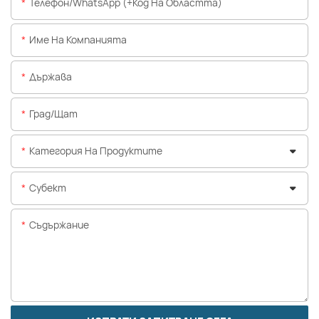
Телефон/WhatsApp (+Код На Областта)
Име На Компанията
Държава
Град/щат
Категория На Продуктите
Субект
Съдържание