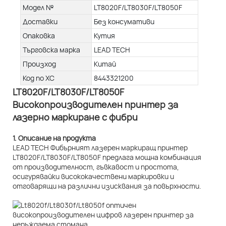
Модел №
LT8020F/LT8030F/LT8050F
Доставки
Без консумативи
Опаковка
Кутия
Търговска марка
LEAD TECH
Произход
Китай
Код по ХС
8443321200
LT8020F/LT8030F/LT8050F
Високопроизводителен принтер за
лазерно маркиране с фибри
1. Описание на продукта
LEAD TECH Фибърният лазерен маркиращ принтер
LT8020F/LT8030F/LT8050F предлага мощна комбинация
от производителност, гъвкавост и простота,
осигурявайки висококачествени маркировки и
отговарящи на различни изисквания за повърхности.