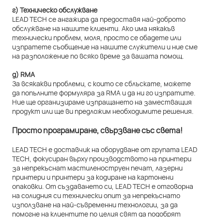
г) Техническо обслужване
LEAD TECH се ангажира да предоставя най-доброто
обслужване на нашите клиенти. Ако има някакъв
технически проблем, моля, просто се обадете или
изпратете съобщение на нашите служители и ние сме
на разположение по всяко време за вашата помощ.
д) RMA
За всякакви проблеми, с които се сблъскате, можете
да попълните формуляра за RMA и да ни го изпратите.
Ние ще организираме изпращането на заместващия
продукт или ще ви предложим необходимите решения.
Просто програмиране, свързване със света!
LEAD TECH е доставчик на оборудване от групата LEAD
TECH, фокусиран върху производството на принтери
за непрекъснат мастиленоструен печат, лазерни
принтери и принтери за кодиране на картонени
опаковки. От създаването си, LEAD TECH е отговорна
на солидния си технически опит за непрекъснато
използване на най-съвременни технологии, за да
помогне на клиентите по целия свят да подобрят