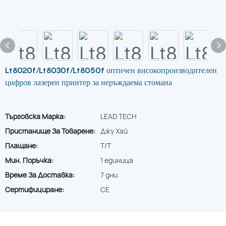
Lt8020f/Lt8030f/Lt8050f оптичен високопроизводителен
цифров лазерен принтер за неръждаема стомана
Търговска Марка:
LEAD TECH
Пристанище За Товарене:
Джу Хай
Плащане:
T/T
Мин. Поръчка:
1 единица
Време За Доставка:
7 дни
Сертифициране:
CE