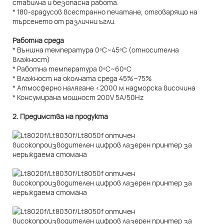
стабилна и безопасна работа.
* 180-градусов всестранно печатане, отговарящо на
търсенето от различни ъгли.
Работна среда
* Външна температура 0ºC~45ºC (относителна
влажност)
* Работна температура 0ºC~60ºC
* Влажност на околната среда 45%~75%
* Атмосферно налягане <2000 м надморска височина
* Консумирана мощност 200V 5A/50Hz
2. Предимства на продукта