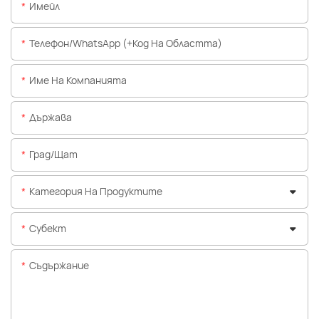
Имейл
Телефон/WhatsApp (+Код На Областта)
Име На Компанията
Държава
Град/щат
Категория На Продуктите
Субект
Съдържание