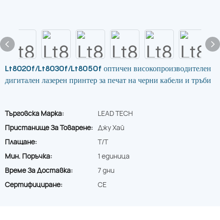
Lt8020f/Lt8030f/Lt8050f оптичен високопроизводителен
дигитален лазерен принтер за печат на черни кабели и тръби
Търговска Марка:
LEAD TECH
Пристанище За Товарене:
Джу Хай
Плащане:
T/T
Мин. Поръчка:
1 единица
Време За Доставка:
7 дни
Сертифициране:
CE