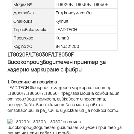
Модел №
LT8020F/LT8030F/LT8050F
Доставки
Без консумативи
Опаковка
Кутия
Търговска марка
LEAD TECH
Произход
Китай
Код по ХС
8443321200
LT8020F/LT8030F/LT8050F
Високопроизводителен принтер за
лазерно маркиране с фибри
1. Описание на продукта
LEAD TECH Фибърният лазерен маркиращ принтер
LT8020F/LT8030F/LT8050F предлага мощна комбинация
от производителност, гъвкавост и простота,
осигурявайки висококачествени маркировки и
отговарящи на различни изисквания за повърхности.