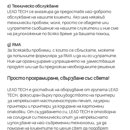
г) Техническо обслужване
LEAD TECH се ангажира да предоставя най-доброто
обслужване на нашите клиенти. Ако има някакъв
технически проблем, моля, просто се обадете или
изпратете съобщение на нашите служители и ние сме
на разположение по всяко време за вашата помощ.
д) RMA
За всякакви проблеми, с които се сблъскате, можете
да попълните формуляра за RMA и да ни го изпратите.
Ние ще организираме изпращането на заместващия
продукт или ще ви предложим необходимите решения.
Просто програмиране, свързване със света!
LEAD TECH е доставчик на оборудване от групата LEAD
TECH, фокусиран върху производството на принтери
за непрекъснат мастиленоструен печат, лазерни
принтери и принтери за кодиране на картонени
опаковки. От създаването си, LEAD TECH е отговорна
на солидния си технически опит за непрекъснато
използване на най-съвременни технологии, за да
помогне на клиентите по целия свят да подобрят