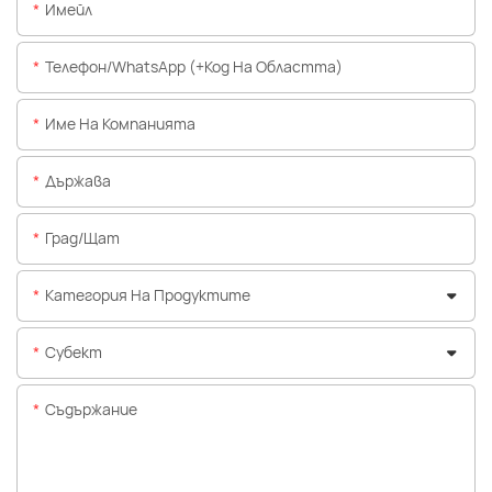
Имейл
Телефон/WhatsApp (+Код На Областта)
Име На Компанията
Държава
Град/щат
Категория На Продуктите
Субект
Съдържание