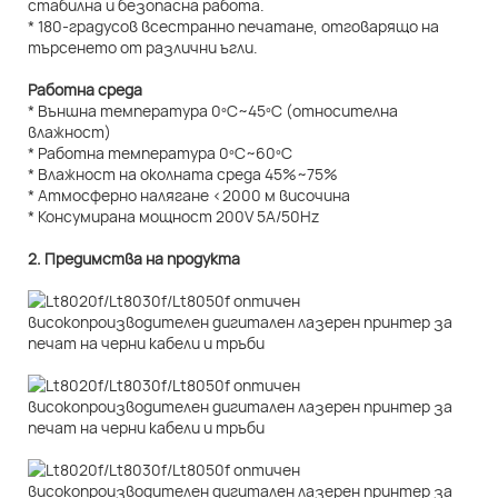
стабилна и безопасна работа.
* 180-градусов всестранно печатане, отговарящо на
търсенето от различни ъгли.
Работна среда
* Външна температура 0ºC~45ºC (относителна
влажност)
* Работна температура 0ºC~60ºC
* Влажност на околната среда 45%~75%
* Атмосферно налягане <2000 м височина
* Консумирана мощност 200V 5A/50Hz
2. Предимства на продукта