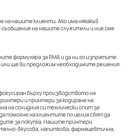
е на нашите клиенти. Ако има някакъв
е съобщение на нашите служители и ние сме
ните формуляра за RMA и да ни го изпратите.
или ще ви предложим необходимите решения.
 фокусиран върху производството на
ринтери и принтери за кодиране на
на на солидния си технически опит за
да помогне на клиентите по целия свят да
дите за покупка. Нашите принтери
телно-вкусова, напиткова, фармацевтична,