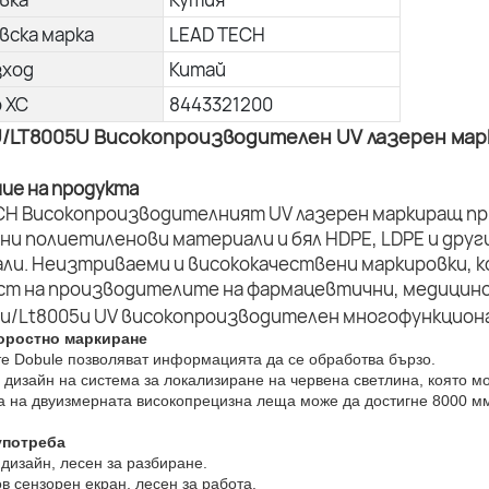
вска марка
LEAD TECH
зход
Китай
о ХС
8443321200
U/LT8005U Високопроизводителен UV лазерен ма
ние на продукта
CH Високопроизводителният UV лазерен маркиращ пр
ни полиетиленови материали и бял HDPE, LDPE и дру
ли. Неизтриваеми и висококачествени маркировки, к
ст на производителите на фармацевтични, медицинс
оростно маркиране
те Dobule позволяват информацията да се обработва бързо.
 дизайн на система за локализиране на червена светлина, която м
та на двуизмерната високопрецизна леща може да достигне 8000 мм
употреба
дизайн, лесен за разбиране.
ов сензорен екран, лесен за работа.