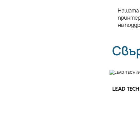
Нашата 
принтер
на подд
Свъ
LEAD TECH 
LEAD TECH i9 STD Високоскоростен
CIJ принтер