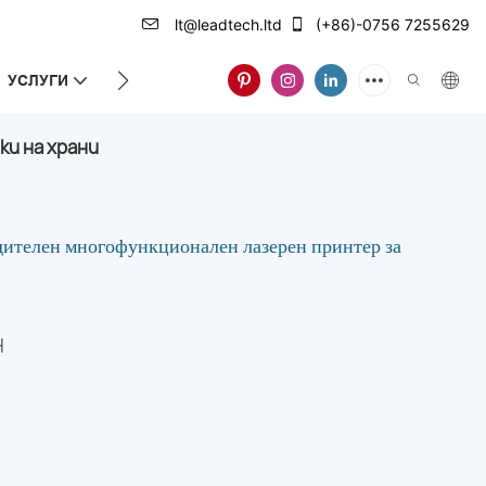
lt@leadtech.ltd
(+86)-0756 7255629
УСЛУГИ
ЗА НАС
и на храни
телен многофункционален лазерен принтер за
H