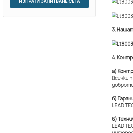
ИЗПРАТИ ЗАПИТВАНЕ СЕГА
3. Наша
4. Конт
а) Конт
Всички 
доброто
б) Гаран
LEAD TEC
в) Техн
LEAD TEC
интерес