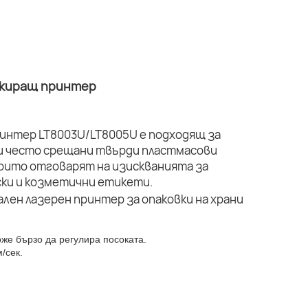
ркиращ принтер
интер LT8003U/LT8005U е подходящ за
ги често срещани твърди пластмасови
оито отговарят на изискванията за
ки и козметични етикети.
оже бързо да регулира посоката.
/сек.