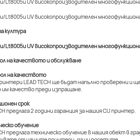
та култура
рол на качеството и обслужване
рол на качеството
принтери LEAD TECH ще бъдат напълно проверени и ще 
 им качество преди изпращане.
ционен срок
H предлага 2 години гаранция за нашия CIJ принтер.
ическо обучение
H предлага техническо обучение в нашия обект в град
увате от нашите принтери, да ни посетите.