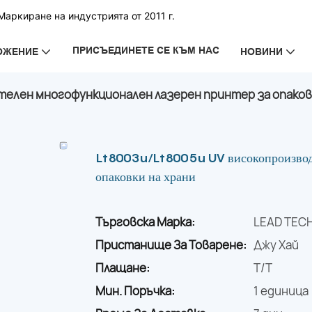
аркиране на индустрията от 2011 г.
ПРИСЪЕДИНЕТЕ СЕ КЪМ НАС
ОЖЕНИЕ
НОВИНИ
телен многофункционален лазерен принтер за опаковк
Lt8003u/Lt8005u UV високопроизводи
опаковки на храни
Търговска Марка:
LEAD TEC
Пристанище За Товарене:
Джу Хай
Плащане:
T/T
Мин. Поръчка:
1 единица