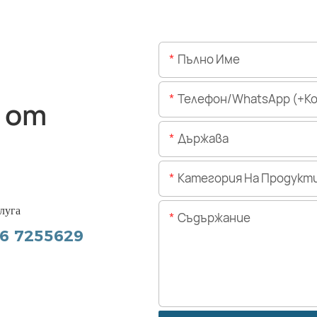
Пълно Име
Телефон/WhatsApp (+Код На 
 от
Държава
Категория На Продукт
луга
Съдържание
56 7255629