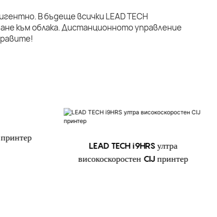
лигентно. В бъдеще всички LEAD TECH
ане към облака. Дистанционното управление
правите!
 принтер
LEAD TECH i9HRS ултра
високоскоростен CIJ принтер