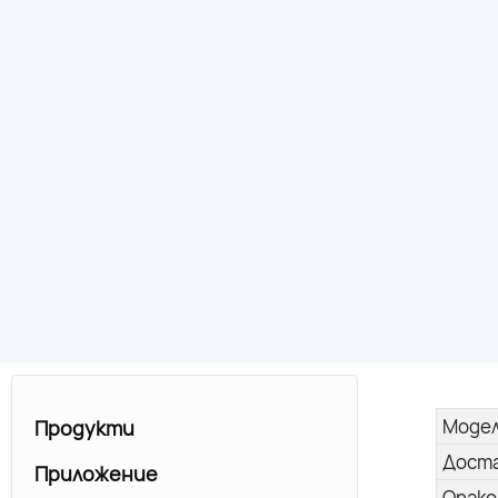
Моде
Продукти
Дост
Приложение
Опако