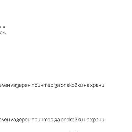
ота.
ли.