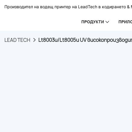
Производител на водещ принтер на LeadTech в кодирането & М
ПРОДУКТИ
ПРИЛ
LEAD TECH
Lt8003u/Lt8005u UV високопроизводи