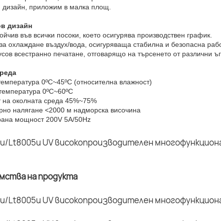
н дизайн, приложим в малка площ.
ов дизайн
ойчив във всички посоки, което осигурява производствен график.
 за охлаждане въздух/вода, осигуряваща стабилна и безопасна раб
усов всестранно печатане, отговарящо на търсенето от различни ъг
среда
температура 0ºC~45ºC (относителна влажност)
 температура 0ºC~60ºC
т на околната среда 45%~75%
рно налягане <2000 м надморска височина
рана мощност 200V 5A/50Hz
имства на продукта