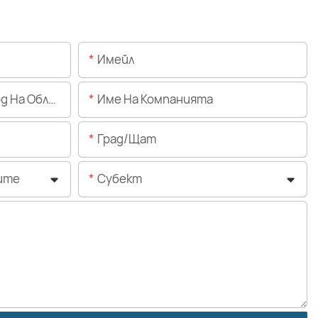
Имейл
Областта)
Име На Компанията
Град/щат
ите
Субект