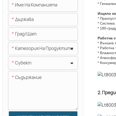
* Гениале
Име На Компанията
Изцяло н
Държава
* Прахоуст
* Система
* 180-град
Град/щат
Работна 
* Външна 
Категория На Продуктите
* Работна
* Влажнос
* Атмосфе
Субект
* Консуми
Съдържание
2. Пред