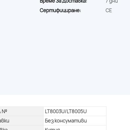
Време За Доставка:
7 дни
Сертифициране:
CE
л №
LT8003U/LT8005U
авки
Без консумативи
вка
Кутия