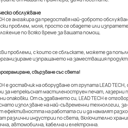
ическо обслужване
CH се ангажира да предоставя най-доброто обслужван
ски проблем, моля, просто се обадете или изпратет
оложение по всяко време за вашата помощ.
кви проблеми, с които се сблъскате, можете да попъл
организираме изпращането на заместващия продукт 
рограмиране, свързване със света!
CH е доставчик на оборудване от групата LEAD TECH,
и за непрекъснат мастиленоструен печат, лазерни п
ни опаковки. От създаването си, LEAD TECH е отговор
снато използване на най-съвременни технологии, за 
т ефективността на работата си и да намалят разхо
ат различни индустрии по света, включително храни
чна, автомобилна, кабелна и електронна.