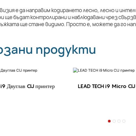
визия е да направим кодирането лесно, лесно и инте
и ще бъдат контролирани и наблюдавани чрез свързв
ръжката ще стане видимо. Просто е, можете да го на
рзани продукти
i9 Двуглав CIJ принтер
LEAD TECH i9 Micro CIJ