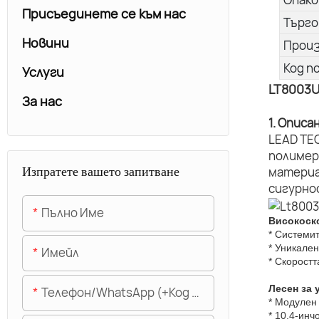
Присъединете се към нас
Търго
Новини
Прои
Код п
Услуги
LT8003
За нас
1. Описа
LEAD TE
полимер
Изпратете вашето запитване
материа
сигурно
Пълно Име
Високоск
* Системи
* Уникален
Имейл
* Скорост
Лесен за 
Телефон/WhatsApp (+Код На Областта)
* Модулен 
* 10,4-инч