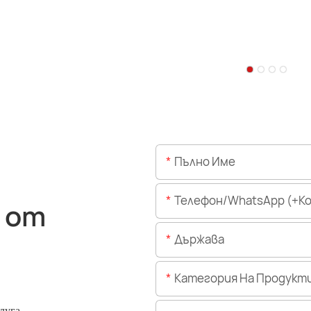
Пълно Име
Телефон/WhatsApp (+Код На 
 от
Държава
Категория На Продукт
луга