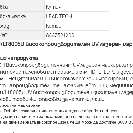
вка
Кутия
вска марка
LEAD TECH
зход
Китай
о ХС
8443321200
U/LT8005U Високопроизводителен UV лазерен ма
ние на продукта
CH Високопроизводителният UV лазерен маркиращ пр
ни полиетиленови материали и бял HDPE, LDPE и дру
ли. Неизтриваеми и висококачествени маркировки, к
ст на производителите на фармацевтични, медицинс
оростно маркиране
те Dobule позволяват информацията да се обработва бързо.
 дизайн на система за локализиране на червена светлина, която м
та на двуизмерната високопрецизна леща може да достигне 8000 мм