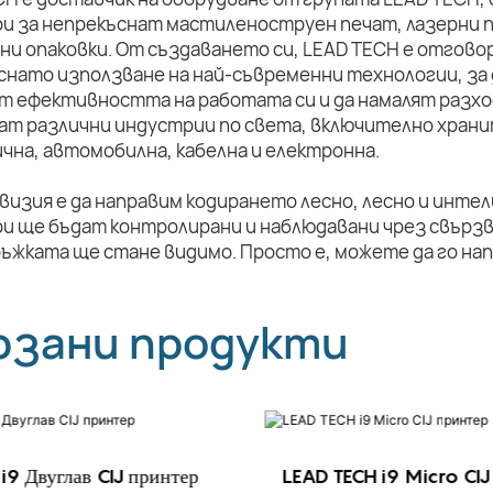
и за непрекъснат мастиленоструен печат, лазерни п
ни опаковки. От създаването си, LEAD TECH е отговор
снато използване на най-съвременни технологии, за 
т ефективността на работата си и да намалят разхо
ат различни индустрии по света, включително храни
чна, автомобилна, кабелна и електронна.
визия е да направим кодирането лесно, лесно и инте
и ще бъдат контролирани и наблюдавани чрез свързв
ръжката ще стане видимо. Просто е, можете да го на
рзани продукти
i9 Двуглав CIJ принтер
LEAD TECH i9 Micro CIJ