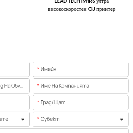
LEAD TECH i9HRS ултра
високоскоростен CIJ принтер
Имейл
Областта)
Име На Компанията
Град/щат
ите
Субект