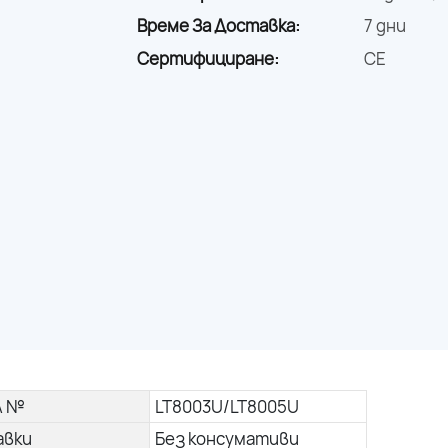
Време За Доставка:
7 дни
Сертифициране:
CE
л №
LT8003U/LT8005U
авки
Без консумативи