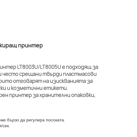
ркиращ принтер
интер LT8003U/LT8005U е подходящ за
ги често срещани твърди пластмасови
оито отговарят на изискванията за
ки и козметични етикети.
оже бързо да регулира посоката.
/сек.