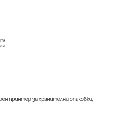
ота.
ли.