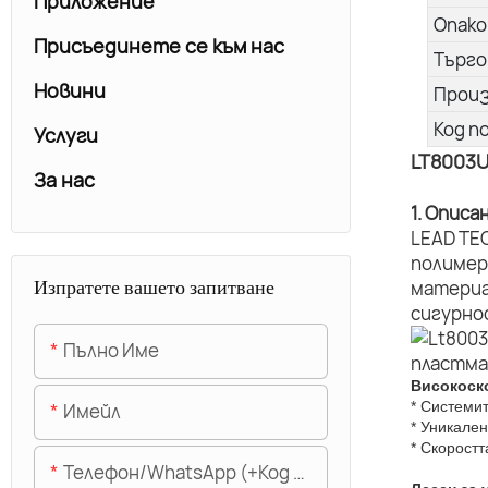
Приложение
Опако
Присъединете се към нас
Търго
Новини
Прои
Код п
Услуги
LT8003
За нас
1. Описа
LEAD TE
полимер
Изпратете вашето запитване
материа
сигурно
Пълно Име
Високоск
* Системи
Имейл
* Уникален
* Скорост
Телефон/WhatsApp (+Код На Областта)