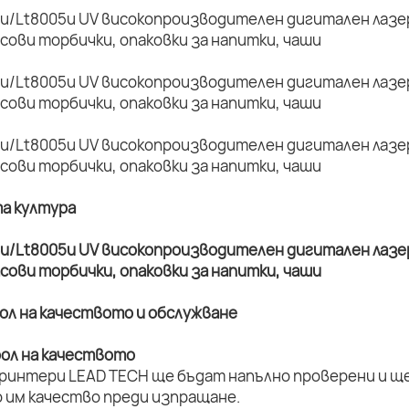
та култура
рол на качеството и обслужване
рол на качеството
принтери LEAD TECH ще бъдат напълно проверени и ще 
 им качество преди изпращане.