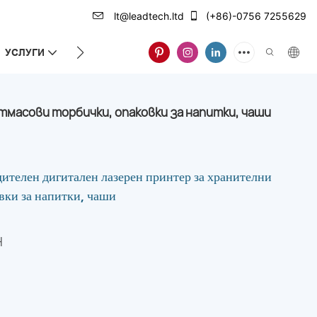
lt@leadtech.ltd
(+86)-0756 7255629
УСЛУГИ
ЗА НАС
тмасови торбички, опаковки за напитки, чаши
елен дигитален лазерен принтер за хранителни
вки за напитки, чаши
H