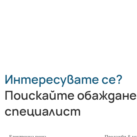
LEAD TECH i9 STD Високоскоростен
CIJ принтер
Интересувате се?
Поискайте обаждане
специалист
Електронна поща
Продажби & ус