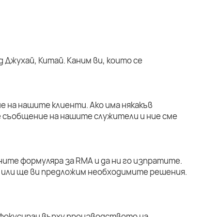
 Джухай, Китай. Каним ви, които се
е на нашите клиенти. Ако има някакъв
е съобщение на нашите служители и ние сме
ните формуляра за RMA и да ни го изпратите.
или ще ви предложим необходимите решения.
 фокусиран върху производството на