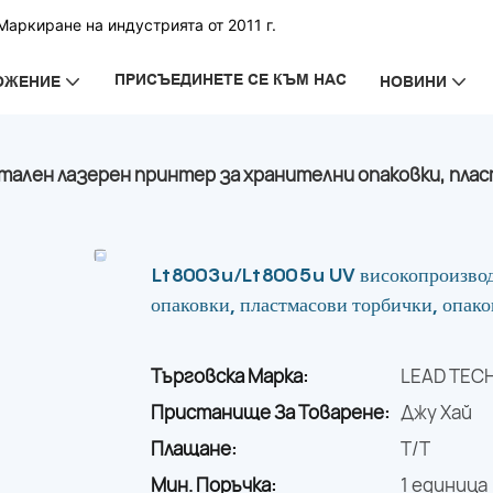
аркиране на индустрията от 2011 г.
ПРИСЪЕДИНЕТЕ СЕ КЪМ НАС
ОЖЕНИЕ
НОВИНИ
ален лазерен принтер за хранителни опаковки, плас
Lt8003u/Lt8005u UV високопроизводит
опаковки, пластмасови торбички, опако
Търговска Марка:
LEAD TEC
Пристанище За Товарене:
Джу Хай
Плащане:
T/T
Мин. Поръчка:
1 единица