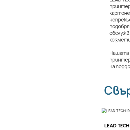
принтер
картоне
непрекъ
подобря
обслужв
козмети
Нашата 
принтер
на подд
Свъ
LEAD TECH 