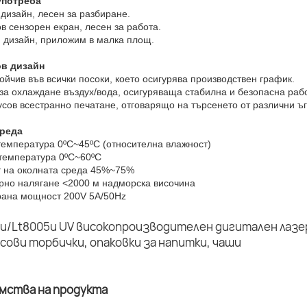
употреба
дизайн, лесен за разбиране.
ов сензорен екран, лесен за работа.
н дизайн, приложим в малка площ.
ов дизайн
ойчив във всички посоки, което осигурява производствен график.
 за охлаждане въздух/вода, осигуряваща стабилна и безопасна раб
усов всестранно печатане, отговарящо на търсенето от различни ъг
среда
температура 0ºC~45ºC (относителна влажност)
 температура 0ºC~60ºC
т на околната среда 45%~75%
рно налягане <2000 м надморска височина
рана мощност 200V 5A/50Hz
имства на продукта