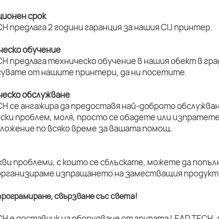
ционен срок
H предлага 2 години гаранция за нашия CIJ принтер.
ическо обучение
H предлага техническо обучение в нашия обект в град
увате от нашите принтери, да ни посетите.
ическо обслужване
CH се ангажира да предоставя най-доброто обслужван
ски проблем, моля, просто се обадете или изпратет
оложение по всяко време за вашата помощ.
кви проблеми, с които се сблъскате, можете да попъл
организираме изпращането на заместващия продукт 
рограмиране, свързване със света!
CH е доставчик на оборудване от групата LEAD TECH,