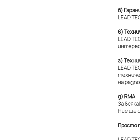
б) Гаран
LEAD TEC
в) Техн
LEAD TEC
интерес
г) Техн
LEAD TE
техниче
на разп
д) RMA
За всяка
Ние ще 
Просто п
LEAD TE