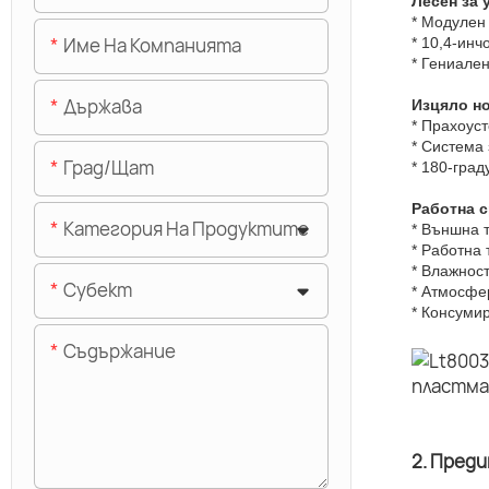
Лесен за 
* Модулен 
Име На Компанията
* 10,4-инч
* Гениале
Държава
Изцяло н
* Прахоуст
* Система
Град/щат
* 180-град
Работна 
Категория На Продуктите
* Външна 
* Работна
* Влажнос
Субект
* Атмосфе
* Консуми
Съдържание
2. Пред