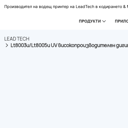
Производител на водещ принтер на LeadTech в кодирането & М
ПРОДУКТИ
ПРИЛ
LEAD TECH
Lt8003u/Lt8005u UV високопроизводителен дигит