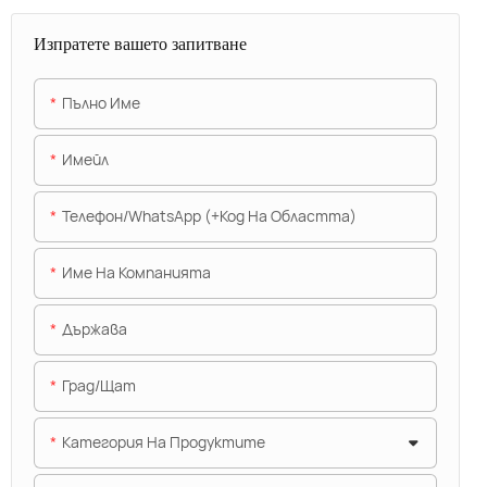
Изпратете вашето запитване
Пълно Име
Имейл
Телефон/WhatsApp (+Код На Областта)
Име На Компанията
Държава
Град/щат
Категория На Продуктите