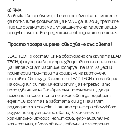
д) RMA
За всякакви проблеми, с които се сблъскате, можете
да попълните формуляра за RMA и да ни го изпратите.
Ние ще организираме изпращането на заместващия
продукт или ще ви предложим необходимите решения.
Просто програмиране, свързване със света!
LEAD TECH е доставчик на оборудване от групата LEAD
TECH, фокусиран върху производството на принтери
за непрекъснат мастиленоструен печат, лазерни
принтери и принтери за кодиране на картонени
опаковки. От създаването си, LEAD TECH е отговорна
на солидния си технически опит за непрекъснато
използване на най-съвременни технологии, за да
помогне на клиентите по целия свят да подобрят
ефективността на работата си и да намалят
разходите за покупка. Нашите принтери обслужват
различни индустрии по света, включително
хранително-вкусова, напиткова, фармацевтична,
козметична, автомобилна, кабелна и електронна.