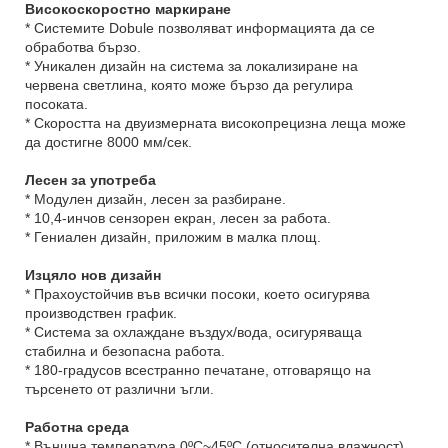
Високоскоростно маркиране
* Системите Dobule позволяват информацията да се
обработва бързо.
* Уникален дизайн на система за локализиране на
червена светлина, която може бързо да регулира
посоката.
* Скоростта на двуизмерната високопрецизна леща може
да достигне 8000 мм/сек.
Лесен за употреба
* Модулен дизайн, лесен за разбиране.
* 10,4-инчов сензорен екран, лесен за работа.
* Гениален дизайн, приложим в малка площ.
Изцяло нов дизайн
* Прахоустойчив във всички посоки, което осигурява
производствен график.
* Система за охлаждане въздух/вода, осигуряваща
стабилна и безопасна работа.
* 180-градусов всестранно печатане, отговарящо на
търсенето от различни ъгли.
Работна среда
* Външна температура 0ºC~45ºC (относителна влажност)