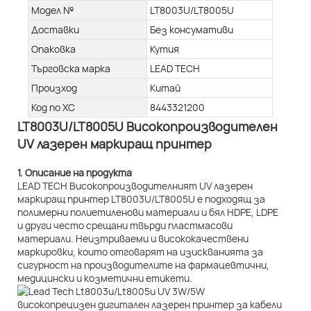
Модел №
LT8003U/LT8005U
Доставки
Без консумативи
Опаковка
Кутия
Търговска марка
LEAD TECH
Произход
Китай
Код по ХС
8443321200
LT8003U/LT8005U Високопроизводителен
UV лазерен маркиращ принтер
1. Описание на продукта
LEAD TECH Високопроизводителният UV лазерен
маркиращ принтер LT8003U/LT8005U е подходящ за
полимерни полиетиленови материали и бял HDPE, LDPE
и други често срещани твърди пластмасови
материали. Неизтриваеми и висококачествени
маркировки, които отговарят на изискванията за
сигурност на производителите на фармацевтични,
медицински и козметични етикети.