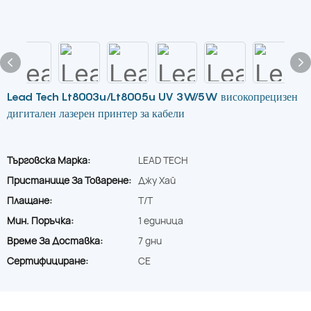
Lead Tech Lt8003u/Lt8005u UV 3W/5W високопрецизен
дигитален лазерен принтер за кабели
Търговска Марка:
LEAD TECH
Пристанище За Товарене:
Джу Хай
Плащане:
T/T
Мин. Поръчка:
1 единица
Време За Доставка:
7 дни
Сертифициране:
CE