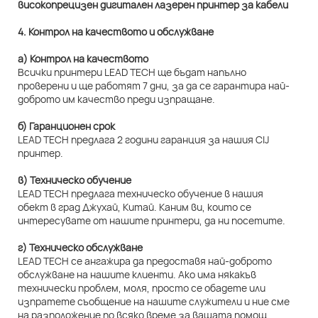
4. Контрол на качеството и обслужване
а) Контрол на качеството
Всички принтери LEAD TECH ще бъдат напълно
проверени и ще работят 7 дни, за да се гарантира най-
доброто им качество преди изпращане.
б) Гаранционен срок
LEAD TECH предлага 2 години гаранция за нашия CIJ
принтер.
в) Техническо обучение
LEAD TECH предлага техническо обучение в нашия
обект в град Джухай, Китай. Каним ви, които се
интересувате от нашите принтери, да ни посетите.
г) Техническо обслужване
LEAD TECH се ангажира да предоставя най-доброто
обслужване на нашите клиенти. Ако има някакъв
технически проблем, моля, просто се обадете или
изпратете съобщение на нашите служители и ние сме
на разположение по всяко време за вашата помощ.