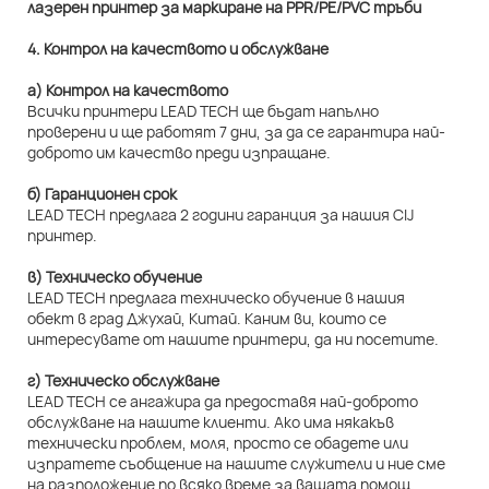
4. Контрол на качеството и обслужване
а) Контрол на качеството
Всички принтери LEAD TECH ще бъдат напълно
проверени и ще работят 7 дни, за да се гарантира най-
доброто им качество преди изпращане.
б) Гаранционен срок
LEAD TECH предлага 2 години гаранция за нашия CIJ
принтер.
в) Техническо обучение
LEAD TECH предлага техническо обучение в нашия
обект в град Джухай, Китай. Каним ви, които се
интересувате от нашите принтери, да ни посетите.
г) Техническо обслужване
LEAD TECH се ангажира да предоставя най-доброто
обслужване на нашите клиенти. Ако има някакъв
технически проблем, моля, просто се обадете или
изпратете съобщение на нашите служители и ние сме
на разположение по всяко време за вашата помощ.