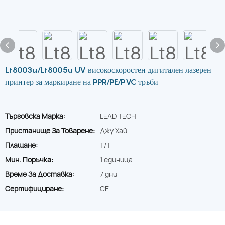
Lt8003u/Lt8005u UV високоскоростен дигитален лазерен
принтер за маркиране на PPR/PE/PVC тръби
Търговска Марка:
LEAD TECH
Пристанище За Товарене:
Джу Хай
Плащане:
T/T
Мин. Поръчка:
1 единица
Време За Доставка:
7 дни
Сертифициране:
CE