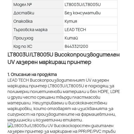
Модел №
LT8003U/LT8005U
Доставки
Без консумативи
Опаковка
Кутия
Търговска марка
LEAD TECH
Произход
Китай
Код по ХС
8443321200
LT8003U/LT8005U Високопроизводителен
UV лазерен маркиращ принтер
1. Описание на продукта
LEAD TECH Високопроизводителният UV лазерен
маркиращ принтер LT8003U/LT8005U е подходящ за
полимерни полиетиленови материали и бял HDPE, LDPE
и други често срещани твърди пластмасови
материали. Неизтриваеми и висококачествени
маркировки, които отговарят на изискванията за
сигурност на производителите на фармацевтични,
медицински и козметични етикети.