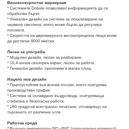
Високоскоростно маркиране
* Системите Dobule позволяват информацията да се
обработва бързо.
* Уникален дизайн на система за локализиране на
червена светлина, която може бързо да регулира
посоката.
* Скоростта на двуизмерната високопрецизна леща може
да достигне 8000 мм/сек.
Лесен за употреба
* Модулен дизайн, лесен за разбиране.
* 10,4-инчов сензорен екран, лесен за работа.
* Гениален дизайн, приложим в малка площ.
Изцяло нов дизайн
* Прахоустойчив във всички посоки, което осигурява
производствен график.
* Система за охлаждане въздух/вода, осигуряваща
стабилна и безопасна работа.
* 180-градусов всестранно печатане, отговарящо на
търсенето от различни ъгли.
Работна среда
* Външна температура 0ºC~45ºC (относителна влажност)