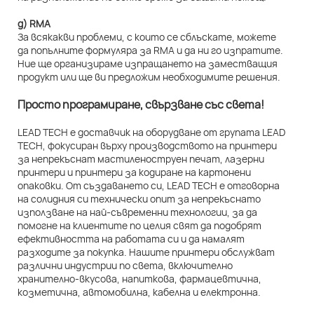
д) RMA
За всякакви проблеми, с които се сблъскате, можете
да попълните формуляра за RMA и да ни го изпратите.
Ние ще организираме изпращането на заместващия
продукт или ще ви предложим необходимите решения.
Просто програмиране, свързване със света!
LEAD TECH е доставчик на оборудване от групата LEAD
TECH, фокусиран върху производството на принтери
за непрекъснат мастиленоструен печат, лазерни
принтери и принтери за кодиране на картонени
опаковки. От създаването си, LEAD TECH е отговорна
на солидния си технически опит за непрекъснато
използване на най-съвременни технологии, за да
помогне на клиентите по целия свят да подобрят
ефективността на работата си и да намалят
разходите за покупка. Нашите принтери обслужват
различни индустрии по света, включително
хранително-вкусова, напиткова, фармацевтична,
козметична, автомобилна, кабелна и електронна.