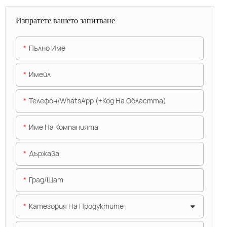
Изпратете вашето запитване
Пълно Име
Имейл
Телефон/WhatsApp (+Код На Областта)
Име На Компанията
Държава
Град/щат
Категория На Продуктите