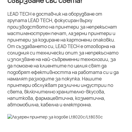
свързване със света!
LEAD TECH е доставчик на оборудване от
групата LEAD TECH, фокусиран върху
производството на принтери за непрекъснат
мастиленоструен печат, лазерни принтери и
принтери за кодиране на картонени опаковки.
От създаването си, LEAD TECH е отговорна на
солидния си технически опит за непрекъснато
използване на най-съвременни технологии, за
да помогне на клиентите по целия свят да
подобрят ефективността на работата си и да
намалят разходите за покупка. Нашите
принтери обслужват различни индустрии по
света, включително хранително-вкусова,
напиткова, фармацевтична, козметична,
автомобилна, кабелна и електронна.