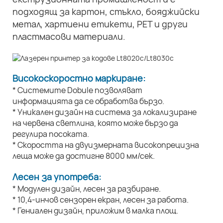
подходящ за картон, стъкло, бояджийски
метал, хартиени етикети, PET и други
пластмасови материали.
Високоскоростно маркиране:
* Системите Dobule позволяват
информацията да се обработва бързо.
* Уникален дизайн на система за локализиране
на червена светлина, която може бързо да
регулира посоката.
* Скоростта на двуизмерната високопрецизна
леща може да достигне 8000 мм/сек.
Лесен за употреба:
* Модулен дизайн, лесен за разбиране.
* 10,4-инчов сензорен екран, лесен за работа.
* Гениален дизайн, приложим в малка площ.