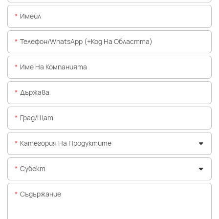
Имейл
Телефон/WhatsApp (+Код На Областта)
Име На Компанията
Държава
Град/щат
Категория На Продуктите
Субект
Съдържание