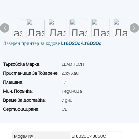
Лазерен принтер за кодове Lt8020c/Lt8030c
Търговска Марка:
LEAD TECH
Пристанище За Товарене:
Джу Хай
Плащане:
T/T
Мин. Поръчка:
1 единица
Време За Доставка:
7 дни
Сертифициране:
CE
Модел №
LT8020C<8030C