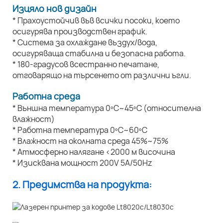
Изцяло нов дизайн
* Прахоустойчив във всички посоки, което
осигурява производствен график.
* Система за охлаждане въздух/вода,
осигуряваща стабилна и безопасна работа.
* 180-градусов всестранно печатане,
отговарящо на търсенето от различни ъгли.
Работна среда
* Външна температура 0ºC~45ºC (относителна
влажност)
* Работна температура 0ºC~60ºC
* Влажност на околната среда 45%~75%
* Атмосферно налягане <2000 м височина
* Изисквана мощност 200V 5A/50Hz
2. Предимства на продукта: