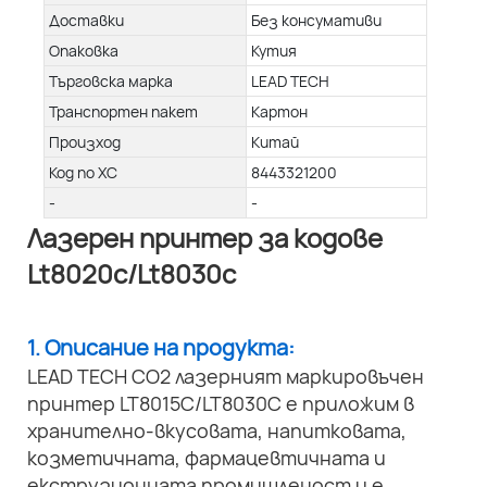
Доставки
Без консумативи
Опаковка
Кутия
Търговска марка
LEAD TECH
Транспортен пакет
Картон
Произход
Китай
Код по ХС
8443321200
-
-
Лазерен принтер за кодове
Lt8020c/Lt8030c
1. Описание на продукта:
LEAD TECH CO2 лазерният маркировъчен
принтер LT8015C/LT8030C е приложим в
хранително-вкусовата, напитковата,
козметичната, фармацевтичната и
екструзионната промишленост и е