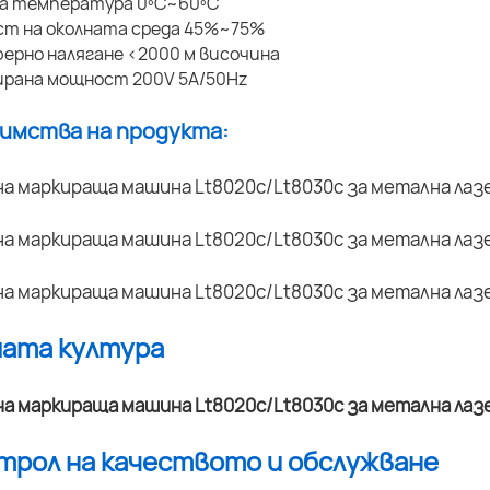
на температура 0ºC~60ºC
ст на околната среда 45%~75%
ерно налягане <2000 м височина
ирана мощност 200V 5A/50Hz
димства на продукта:
шата култура
нтрол на качеството и обслужване