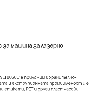
 за машина за лазерно
/LT8030C е приложим в хранително-
ата и екструзионната промишленост и е
ни етикети, PET и други пластмасови