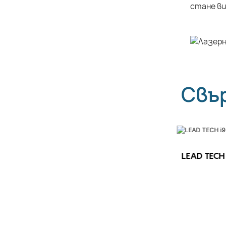
стане ви
Свъ
LEAD TECH 
LEAD TECH i9 STD Високоскоростен
CIJ принтер