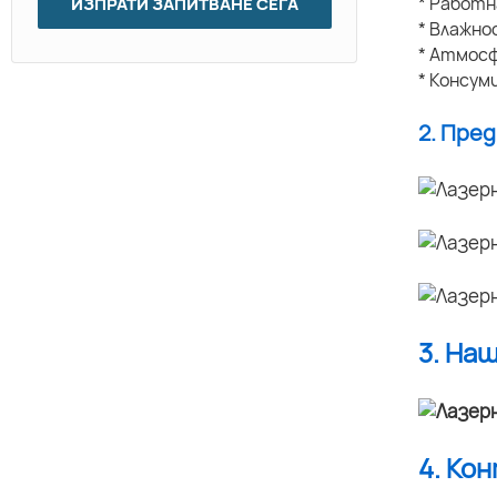
* Работ
ИЗПРАТИ ЗАПИТВАНЕ СЕГА
* Влажно
* Атмосф
* Консум
2. Пре
3. На
4. Ко