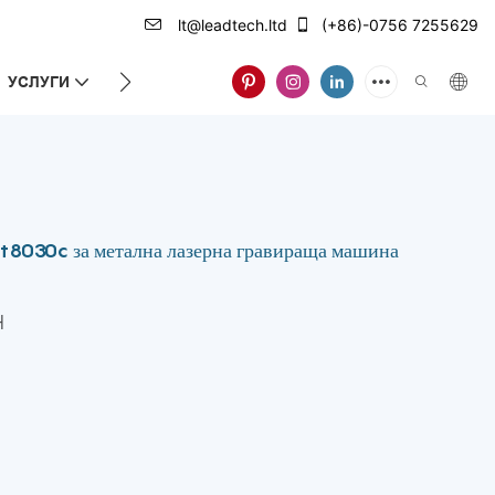
lt@leadtech.ltd
(+86)-0756 7255629
УСЛУГИ
ЗА НАС
8030c за метална лазерна гравираща машина
H