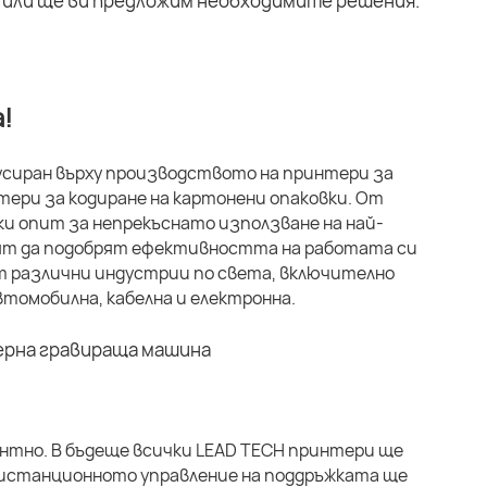
или ще ви предложим необходимите решения.
!
кусиран върху производството на принтери за
ери за кодиране на картонени опаковки. От
ки опит за непрекъснато използване на най-
свят да подобрят ефективността на работата си
т различни индустрии по света, включително
томобилна, кабелна и електронна.
ентно. В бъдеще всички LEAD TECH принтери ще
 Дистанционното управление на поддръжката ще