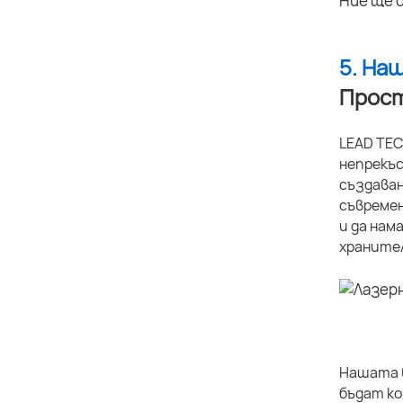
Ние ще 
5. На
Прост
LEAD TEC
непрекъс
създаван
съвремен
и да нам
хранител
Нашата в
бъдат ко