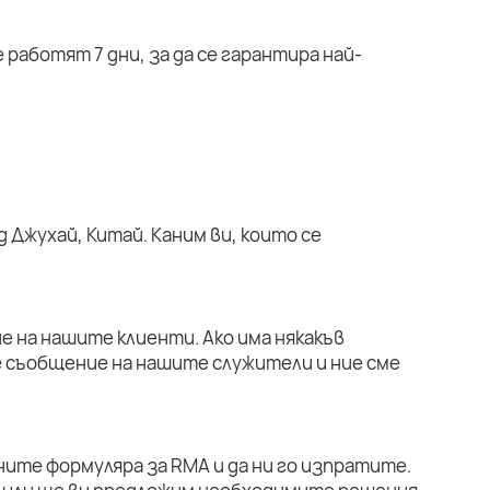
работят 7 дни, за да се гарантира най-
 Джухай, Китай. Каним ви, които се
е на нашите клиенти. Ако има някакъв
е съобщение на нашите служители и ние сме
ните формуляра за RMA и да ни го изпратите.