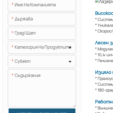
Име На Компанията
Високо
Държава
* Систем
* Уникал
* Скорос
Град/щат
Лесен з
Категория На Продуктите
* Модуле
* 10,4-и
* Гениал
Субект
Изцяло 
Съдържание
* Прахоу
* Систем
* 180-гр
Работн
* Външн