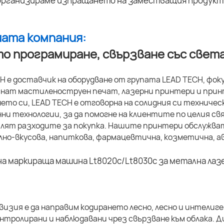
организираме изпращането на заместващия продукт 
шата компания:
о програмиране, свързване със света
H е доставчик на оборудване от групата LEAD TECH, фо
нат мастиленоструен печат, лазерни принтери и принт
ето си, LEAD TECH е отговорна на солидния си техничес
ни технологии, за да помогне на клиентите по целия 
алят разходите за покупка. Нашите принтери обслужва
но-вкусова, напиткова, фармацевтична, козметична, ав
изия е да направим кодирането лесно, лесно и интелиг
нтролирани и наблюдавани чрез свързване към облака.