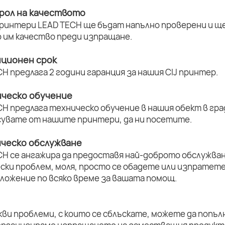
рол на качеството
принтери LEAD TECH ще бъдат напълно проверени и ще 
 им качество преди изпращане.
нционен срок
H предлага 2 години гаранция за нашия CIJ принтер.
ическо обучение
H предлага техническо обучение в нашия обект в град
увате от нашите принтери, да ни посетите.
ическо обслужване
CH се ангажира да предоставя най-доброто обслужван
ски проблем, моля, просто се обадете или изпратет
оложение по всяко време за вашата помощ.
кви проблеми, с които се сблъскате, можете да попъл