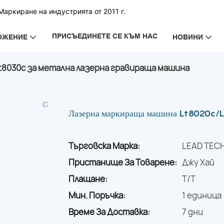
аркиране на индустрията от 2011 г.
ПРИСЪЕДИНЕТЕ СЕ КЪМ НАС
ОЖЕНИЕ
НОВИНИ
t8030c за метална лазерна гравираща машина
Лазерна маркираща машина Lt8020c/Lt
Търговска Марка:
LEAD TEC
Пристанище За Товарене:
Джу Хай
Плащане:
T/T
Мин. Поръчка:
1 единица
Време За Доставка:
7 дни