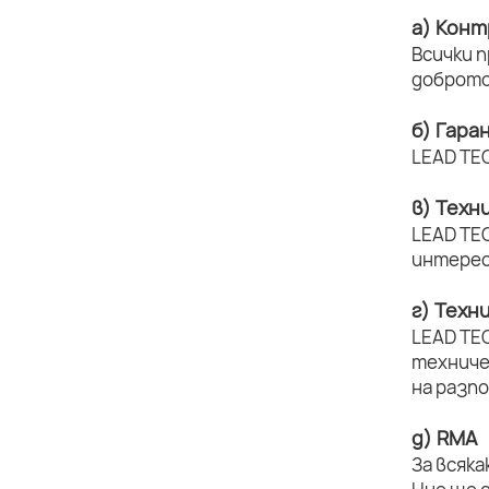
а) Конт
Всички 
доброто
б) Гара
LEAD TEC
в) Техн
LEAD TEC
интерес
г) Техн
LEAD TE
техниче
на разп
д) RMA
За всяка