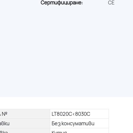
Сертифициране:
CE
л №
LT8020C<8030C
авки
Без консумативи
вка
Кутия