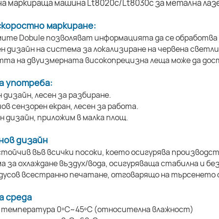
скоростно маркиране:
ите Dobule позволяват информацията да се обработва 
ен дизайн на система за локализиране на червена светли
тта на двуизмерната високопрецизна леща може да дост
а употреба:
н дизайн, лесен за разбиране.
нчов сензорен екран, лесен за работа.
ен дизайн, приложим в малка площ.
нов дизайн
стойчив във всички посоки, което осигурява производст
а за охлаждане въздух/вода, осигуряваща стабилна и бе
адусов всестранно печатане, отговарящо на търсенето 
а среда
а температура 0ºC~45ºC (относителна влажност)