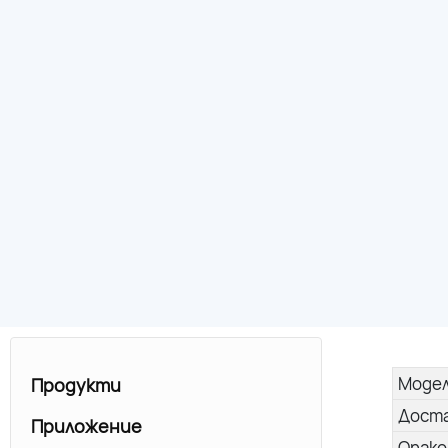
Моде
Продукти
Дост
Приложение
Опако