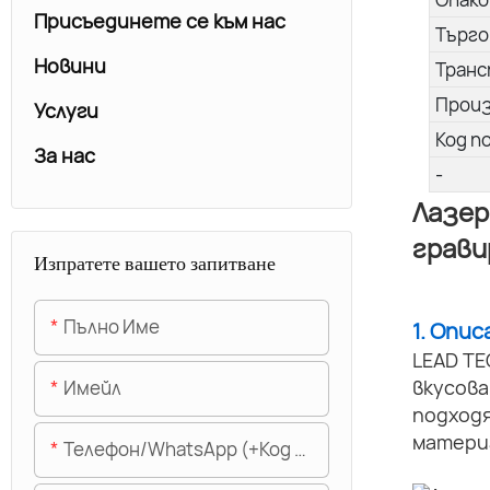
Присъединете се към нас
Търго
Новини
Транс
Прои
Услуги
Код п
За нас
-
Лазер
грави
Изпратете вашето запитване
Пълно Име
1. Опи
LEAD TE
вкусов
Имейл
подходя
матери
Телефон/WhatsApp (+Код На Областта)