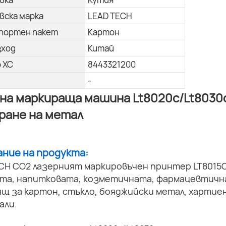
вска марка
LEAD TECH
портен пакет
Картон
зход
Китай
о ХС
8443321200
-
на маркираща машина Lt8020c/Lt8030c
ране на метал
сание на продукта:
CH CO2 лазерният маркировъчен принтер LT8015C
ата, напитковата, козметичната, фармацевтичн
щ за картон, стъкло, бояджийски метал, хартие
али.