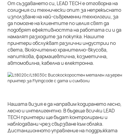
От създаването си, LEAD TECH е отговорна на
солидния си технически опит за непрекъснато
използване на най-съвременни технологии, за
да помогне на клиентите по целия свят да
подобрят ефективността на работата си и да
намалят разходите за покупка. Нашите
принтери обслужват различни индустрии по
света, включително хранително-вкусова,
напиткова, фармацевтична, козметична,
автомобилна, кабелна и електронна.
Нашата визия е да направим кодирането лесно,
лесно и интелигентно. В бъдеще всички LEAD
TECH принтери ще бъдат контролирани и
наблюдавани чрез свързване към облака.
Дистанционното управление на поддръжката