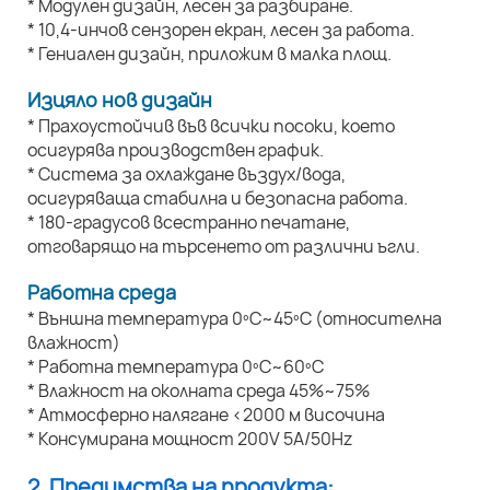
* Модулен дизайн, лесен за разбиране.
* 10,4-инчов сензорен екран, лесен за работа.
* Гениален дизайн, приложим в малка площ.
Изцяло нов дизайн
* Прахоустойчив във всички посоки, което
осигурява производствен график.
* Система за охлаждане въздух/вода,
осигуряваща стабилна и безопасна работа.
* 180-градусов всестранно печатане,
отговарящо на търсенето от различни ъгли.
Работна среда
* Външна температура 0ºC~45ºC (относителна
влажност)
* Работна температура 0ºC~60ºC
* Влажност на околната среда 45%~75%
* Атмосферно налягане <2000 м височина
* Консумирана мощност 200V 5A/50Hz
2. Предимства на продукта: