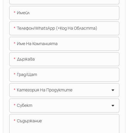
Имейл
Телефон/WhatsApp (+Код На Областта)
Име На Компанията
Държава
Град/щат
Категория На Продуктите
Субект
Съдържание