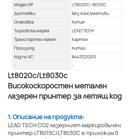
Модел №
LT8020C<8030C
Доставки
Без консумативи
Опаковка
Кутия
Търговска марка
LEAD TECH
Транспортен пакет
Картон
Произход
Китай
Код по ХС
8443321200
-
-
Lt8020c/Lt8030c
Високоскоростен метален
лазерен принтер за летящ код
1. Описание на продукта:
LEAD TECH CO2 лазерният маркировъчен
принтер LT8015C/LT8030C е приложим в