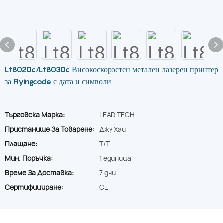
Lt8020c/Lt8030c Високоскоростен метален лазерен принтер
за Flyingcode с дата и символи
Търговска Марка:
LEAD TECH
Пристанище За Товарене:
Джу Хай
Плащане:
T/T
Мин. Поръчка:
1 единица
Време За Доставка:
7 дни
Сертифициране:
CE