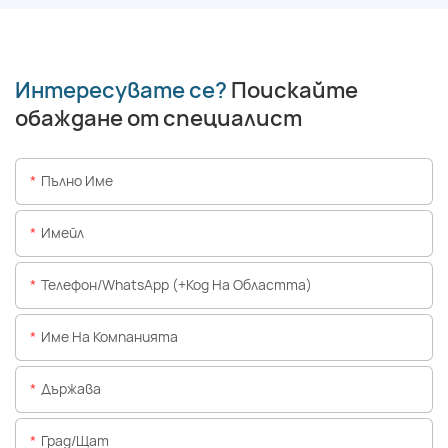
Интересувате се?
Поискайте
обаждане от специалист
Пълно Име
Имейл
Телефон/WhatsApp (+Код На Областта)
Име На Компанията
Държава
Град/щат