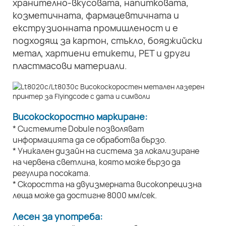
хранително-вкусовата, напитковата,
козметичната, фармацевтичната и
екструзионната промишленост и е
подходящ за картон, стъкло, бояджийски
метал, хартиени етикети, PET и други
пластмасови материали.
Високоскоростно маркиране:
* Системите Dobule позволяват
информацията да се обработва бързо.
* Уникален дизайн на система за локализиране
на червена светлина, която може бързо да
регулира посоката.
* Скоростта на двуизмерната високопрецизна
леща може да достигне 8000 мм/сек.
Лесен за употреба: