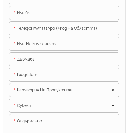
Имейл
Телефон/WhatsApp (+Код На Областта)
Име На Компанията
Държава
Град/щат
Категория На Продуктите
Субект
Съдържание