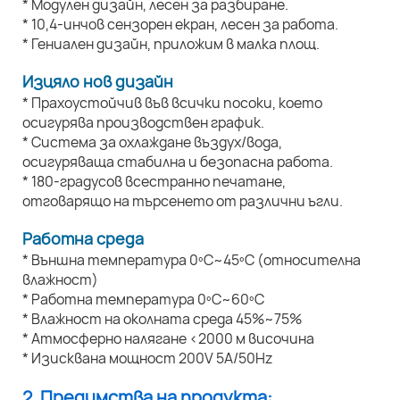
* Модулен дизайн, лесен за разбиране.
* 10,4-инчов сензорен екран, лесен за работа.
* Гениален дизайн, приложим в малка площ.
Изцяло нов дизайн
* Прахоустойчив във всички посоки, което
осигурява производствен график.
* Система за охлаждане въздух/вода,
осигуряваща стабилна и безопасна работа.
* 180-градусов всестранно печатане,
отговарящо на търсенето от различни ъгли.
Работна среда
* Външна температура 0ºC~45ºC (относителна
влажност)
* Работна температура 0ºC~60ºC
* Влажност на околната среда 45%~75%
* Атмосферно налягане <2000 м височина
* Изисквана мощност 200V 5A/50Hz
2. Предимства на продукта: