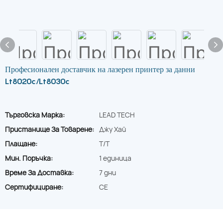
Професионален доставчик на лазерен принтер за данни
Lt8020c/Lt8030c
Търговска Марка:
LEAD TECH
Пристанище За Товарене:
Джу Хай
Плащане:
T/T
Мин. Поръчка:
1 единица
Време За Доставка:
7 дни
Сертифициране:
CE