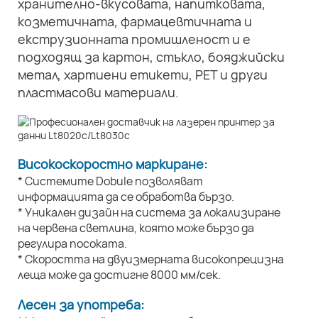
хранително-вкусовата, напитковата,
козметичната, фармацевтичната и
екструзионната промишленост и е
подходящ за картон, стъкло, бояджийски
метал, хартиени етикети, PET и други
пластмасови материали.
Високоскоростно маркиране:
* Системите Dobule позволяват
информацията да се обработва бързо.
* Уникален дизайн на система за локализиране
на червена светлина, която може бързо да
регулира посоката.
* Скоростта на двуизмерната високопрецизна
леща може да достигне 8000 мм/сек.
Лесен за употреба: