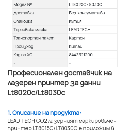
Модел №
LT8020C<8030C
Доставки
Без консумативи
Опаковка
Кутия
Търговска марка
LEAD TECH
Транспортен пакет
Картон
Произход
Китай
Код по ХС
8443321200
-
-
Професионален доставчик на
лазерен принтер за данни
Lt8020c/Lt8030c
1. Описание на продукта:
LEAD TECH CO2 лазерният маркировъчен
принтер LT8015C/LT8030C е приложим в