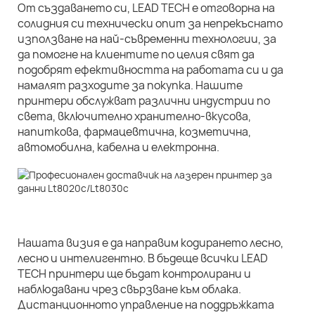
От създаването си, LEAD TECH е отговорна на
солидния си технически опит за непрекъснато
използване на най-съвременни технологии, за
да помогне на клиентите по целия свят да
подобрят ефективността на работата си и да
намалят разходите за покупка. Нашите
принтери обслужват различни индустрии по
света, включително хранително-вкусова,
напиткова, фармацевтична, козметична,
автомобилна, кабелна и електронна.
Нашата визия е да направим кодирането лесно,
лесно и интелигентно. В бъдеще всички LEAD
TECH принтери ще бъдат контролирани и
наблюдавани чрез свързване към облака.
Дистанционното управление на поддръжката