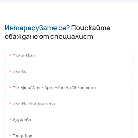
Интересувате се?
Поискайте
обаждане от специалист
Пълно Име
Имейл
Телефон/WhatsApp (+Код На Областта)
Име На Компанията
Държава
Град/щат